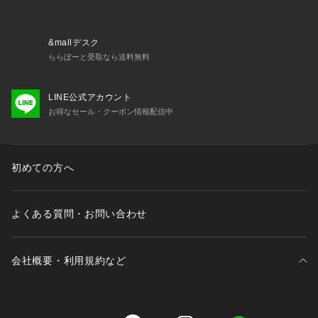
・同素材展開のジャケットとのセットアップスタイルもおすす
め
・セレモニーやオケージョンなどのONスタイルににもおすす
&mallデスク
め
ららぽーと受取なら送料無料
・卒園式や卒業式、入園式や入学式、結婚式や二次会など、ハ
レの日に
LINE公式アカウント
お得なセール・クーポン情報配信中
■シリーズ
・6695127302　トロストレッチダブルジャケット(セットア
ップ可)
初めての方へ
■サイズ感
・抜け感のあるワイドなシルエット
よくある質問・お問い合わせ
【推奨サイズ】
XSサイズ: 154-158cm
Sサイズ: 154-158cm
会社概要・利用規約など
Mサイズ: 158-162cm
Lサイズ: 162-166cm
※標準体型を基にした目安でございます。予めご理解、ご了承
三井不動産が展開する商業施設一覧
の上お買い求めください。