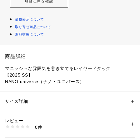
店舗在庫を確認
価格表示について
取り寄せ商品について
返品交換について
商品詳細
マニッシュな雰囲気を惹き立てるレイヤードタック
【2025 SS】
NANO universe（ナノ・ユニバース）
ストレッチの効いた抜群の着心地が魅力のワイドパンツ。レイ
ヤードされたデザインタックがポイントで、ゆるさもありなが
サイズ詳細
性別：
レディース
らワイドに格好良く履いて頂ける一着です。
カテゴリー：
ファッション
 ＞ 
パンツ
 ＞ 
ロングパンツ
素材：（表生地）ポリエステル 65% レーヨン 28% ポリウレタン 7%（裏
生地）ポリエステル 100%
レビュー
■デザイン
生産国：インドネシア製
0件
・レイヤードされたデザインタックがポイントのワイドパンツ
洗濯：手洗い 漂白× アイロン110℃ ドライ弱い タンブル乾燥× 吊り干し 
ウェット非常に弱い
・メリハリのあるスタイルに仕上がる細めのウエストベルト付
※詳しい洗濯方法については、商品の品質表示タグをご覧ください