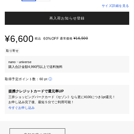
サイズ詳細を見る
再入荷お知らせ登録
¥6,600
¥16,500
60%OFF
税込
通常価格
取り寄せ
nano・universe
購入合計金額4,990円以上で送料無料
取得予定ポイント数：
60 pt
提携クレジットカードで還元率UP
三井ショッピングパークカード《セゾン》なら更に¥100につき1pt還元！
お申し込み完了後、最短５分でご利用可能！
今すぐお申し込み