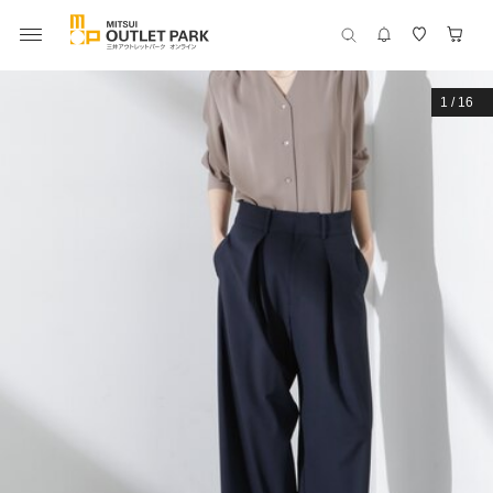
1
/
16