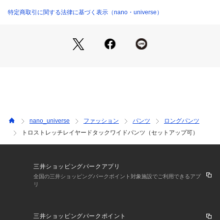
き
商品番号：
1096600001610 
（モール）
・マニッシュな雰囲気が一点投入でこなれた大人カジュアルス
特定商取引に関する法律に基づく表示（nano・universe）
6695127302 （ショップ）
タイルに重宝
■素材
・ストレッチ入りのサラッとした梳毛タッチ素材で着心地も抜
群◎
・シワになりにくく、程よい反発感とドレープ感も魅力のポイ
ント
・セットアップ映えするス―チング素材で仕立てた一着
・手洗いに対応したウォッシャブル素材
nano_universe
ファッション
パンツ
ロングパンツ
■カラー展開
トロストレッチレイヤードタックワイドパンツ（セットアップ可）
・さり気ないストライプが柔らかい印象を与えてくれるベージ
ュ
・ONOFFで重宝するネイビー
三井ショッピングパークアプリ
■コーディネート
全国の三井ショッピングパークポイント対象施設でご利用できるアプ
リ
・少し抜け感のある大人っぽいモダンなイメージでまとめるの
が今期はおすすめ
・ニットベストやビスチェ等、コンパクトなトップスとバラン
三井ショッピングパークポイント
スを合わせた着こなしも素敵