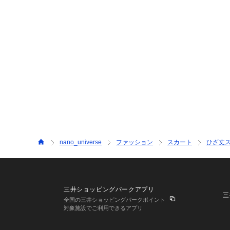
nano_universe
ファッション
スカート
ひざ丈
三井ショッピングパークアプリ
三
全国の三井ショッピングパークポイント
対象施設でご利用できるアプリ