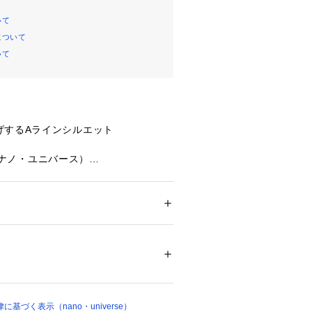
いて
について
いて
げするAラインシルエット
se（ナノ・ユニバース）
が美しいダンボールニットフレアスカ
りとした動きが上品で、オンオフ兼用
着回せる万能なアイテムです。
ション
 ＞ 
スカート
 ＞ 
ひざ丈スカート
5% ポリウレタン 5%
 漂白× アイロン110℃ ドライ弱い タンブル
生かしたシルエットがきれいなフレア
ェット非常に弱い
ついては、商品の品質表示タグをご覧くださ
出する程良く広がるフレアシルエット
01621 
（モール）
沿うような、女性らしいAラインシル
基づく表示（nano・universe）
ョップ）