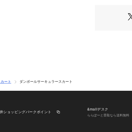
エット
・腰まわりがすっ
なトップスとも好
■素材
・二枚の生地をつ
・生地と生地の間
・高機能でありな
単な素材
・洗濯機使用可
■カラー展開
・ベーシックで合
スカート
ダンボールサーキュラースカート
2色展開
■コーディネート
・カットソーやス
スタイルも◎
&mallデスク
井ショッピングパークポイント
・足元はショート
ららぽーと受取なら送料無料
ロングシーズン活
・コンパクトツィ