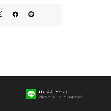
きりとしたシンプルデザインで、どん
相性◎
なぎ合わせたボンディング素材
に空気を蓄える軽い着心地
がらもお家でケアできるお手入れが簡
わせやすいブラックとオフホワイトの
ウェットと合わせて大人カジュアルな
LINE公式アカウント
ブーツからサンダルまで合わせやすく
お得なセール・クーポン情報配信中
躍
ードジャケットと合わせる着こなしが