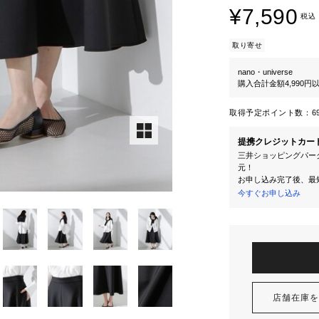
¥7,590
税込
取り寄せ
nano・universe
購入合計金額4,990
取得予定ポイント数：
6
提携クレジットカー
三井ショッピングパーク
元！
お申し込み完了後、最
今すぐお申し込み
店舗在庫