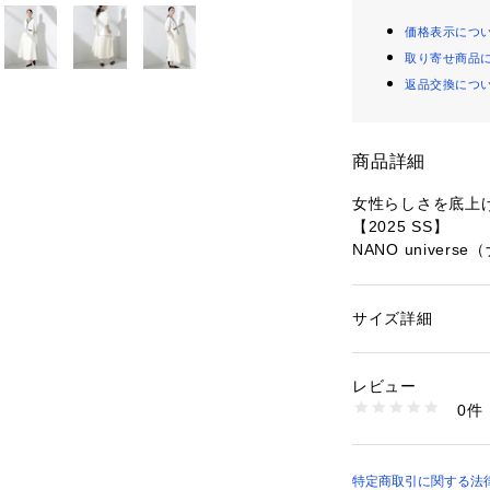
価格表示につ
取り寄せ商品
返品交換につ
商品詳細
女性らしさを底上
【2025 SS】
NANO univer
フレアシルエット
ート。裾のたっぷ
サイズ詳細
性別：
レディース
でロングシーズン
カテゴリー：
ファッ
素材：ポリエステル 9
生産国：中国製
レビュー
■デザイン
洗濯：30℃非常に弱い
0件
・生地のハリ感を
乾燥× 吊り干し ウ
※詳しい洗濯方法に
スカート
い
・足元を綺麗に演
商品番号：
10966000
・柔らかく身体に
特定商取引に関する法律に
6695130308 （シ