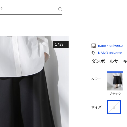
？
1
/
23
nano・universe
NANO universe
ダンボールサー
カラー
ブラック
Ｓ
サイズ