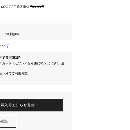
¥12,650
40%OFF
通常価格
円以上で送料無料
9 pt
ドで還元率UP
カード《セゾン》なら更に¥100につき1pt還
短５分でご利用可能！
再入荷お知らせ登録
を確認