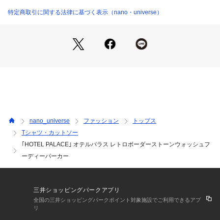
商品番号：
1096600001683 
（モール）
■デザイン
特定商取引に関する法律に基づく表示（nano・universe）
6685123205 （ショップ）
・サンタモニカのストリートカルチャーからインスピレーショ
ンを受けて作成したオリジナルのボーダーパーカー
・目を惹くピッチ違いのボーダーとシーズンライクな配色
・バランスの取れた少し太めのリブの袖口
■素材
・着用しやすい程よい伸縮性と肉感
・洗濯機使用可
■カラー展開
nano_universe
ファッション
トップス
・ロングスリーブだが清涼感のあるサックスとグリーン
Tシャツ・カットソー
｢HOTEL PALACE｣ オテルパラス レトロボーダーストーンウォッシュフ
■コーディネート
・デニムやカーゴパンツ等カジュアルなルーズ目なボトムスと
ーディーパーカー
マッチ
■サイズ感
三井ショッピングパークアプリ
・程よりリラックス感のあるシルエット
全国の三井ショッピングパークポイント対象施設でご利用できるアプ
リ
【推奨サイズ】