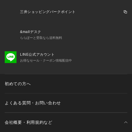
Sサイズ: 163-170cm
Mサイズ: 168-175cm
三井ショッピングパークポイント
Lサイズ: 173-180cm
XLサイズ: 175-182cm
※標準体型を基にした目安でございます。予めご理解、ご了承
&mallデスク
の上お買い求めください。
ららぽーと受取なら送料無料
※該当の無いサイズも記載しておりますので、展開サイズをご
参考ください。
LINE公式アカウント
【HOTEL PALACE】 （オテル パラス）
お得なセール・クーポン情報配信中
1980年代から90年代に PARIS を席巻した伝説的なナイトクラ
ブ Le Palace（ル パラス）とフランスで最上級の意味合い持
つパラスホテルの２つの意味を兼ね備えた HOTEL PALACE
初めての方へ
は、【今日 における新しいクリエーションの「発信」と、上
質で非日常の世界観を演出しながら手に届く「良質」】の実現
を目指した新しいファッションブランドです。
よくある質問・お問い合わせ
■取扱方法
蛍光増白剤が入っていない洗剤を使用して下さい。 短時間処
理してください。 単独洗いをして下さい。 ネットを使用して
会社概要・利用規約など
ください。 アイロンは、かたちを整える程度に軽くかけて下