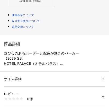
店舗在庫を確認
価格表示について
取り寄せ商品について
返品交換について
商品詳細
遊び心のあるボーダーと配色が魅力のパーカー
【2025 SS】
HOTEL PALACE（オテルパラス）
◆コーディネートに新鮮さを与えてくれる一枚◆
サイズ詳細
性別：
メンズ
フランスの架空のホテル「オテルパラス」に滞在するフランス
カテゴリー：
ファッション
 ＞ 
トップス
 ＞ 
Tシャツ・カットソー
素材：（本体）コットン 70% ポリエステル 30%（リブ部分）コットン 9
人たちの、サンタモニカへの旅をテーマに掲げた25SSシーズ
8% ポリウレタン 2%
レビュー
ンテーマは[Trip to Santa Monca」。配色はアメリカの1980年
生産国：中国製
0件
代のヴィンテージアイテムをブラッシュアップした遊び心のあ
洗濯：30℃非常に弱い 漂白× アイロン110℃ ドライ弱い タンブル乾燥× 
吊り干し ウェット非常に弱い
るアイテムとなっています。
※詳しい洗濯方法については、商品の品質表示タグをご覧ください