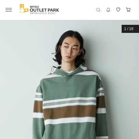
1
/
18