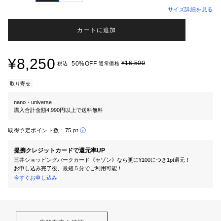
サイズ詳細を見る
カートに追加
¥8,250
¥16,500
50%OFF
税込
通常価格
取り寄せ
nano・universe
購入合計金額4,990円以上で送料無料
取得予定ポイント数：
75 pt
提携クレジットカードで還元率UP
三井ショッピングパークカード《セゾン》なら更に¥100につき1pt還元！
お申し込み完了後、最短５分でご利用可能！
今すぐお申し込み