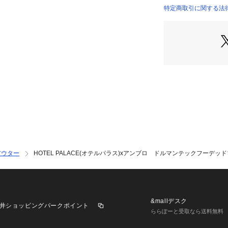
・オテルパラスら
特定商取引に関する法律に
商品番号：
10966000
6684211205 （シ
ォルムにデザイン
・右腕とフードに
■素材
・手洗いに対応し
■カラー展開
・ネイビーとブラ
・ネイビー×ゴー
ントに◎
■コーディネート
・同シリーズのパ
アウター
HOTEL PALACE(オテルパラス)xアンブロ ドルマンテックフーデッ
・素材感の似てい
■シリーズ
6684211204　H
ロ スリーレイヤ
&mallデスク
井ショッピングパークポイント
6684212202　H
ららぽーと受取なら送料無料
ロ シャイニーツ