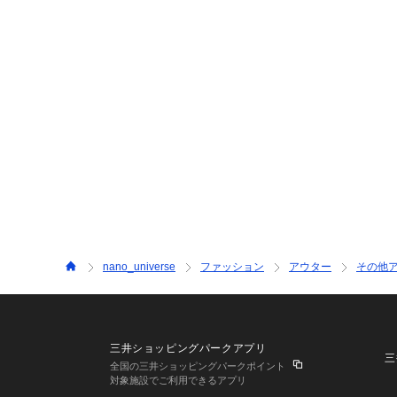
nano_universe
ファッション
アウター
その他
三井ショッピングパークアプリ
三
全国の三井ショッピングパークポイント
対象施設でご利用できるアプリ