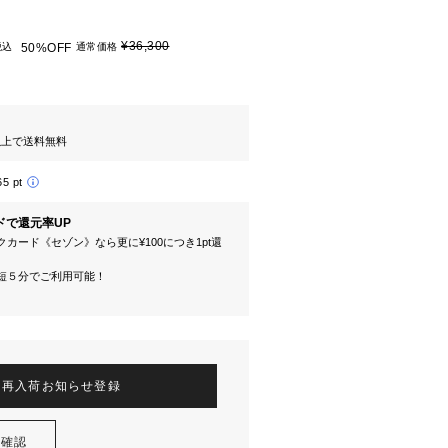
¥36,300
税込
50%OFF
通常価格
円以上で送料無料
65 pt
ドで還元率UP
カード《セゾン》なら更に¥100につき1pt還
短５分でご利用可能！
再入荷お知らせ登録
を確認