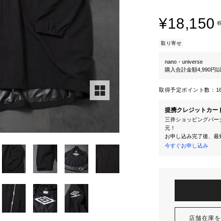
¥18,150
取り寄せ
nano・universe
購入合計金額4,990
取得予定ポイント数：
1
提携クレジットカー
三井ショッピングパーク
元！
お申し込み完了後、最
今すぐお申し込み
店舗在庫