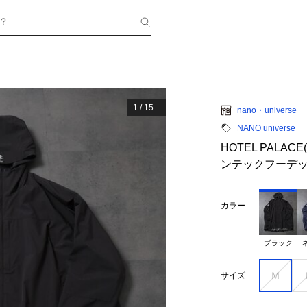
？
1
/
15
nano・universe
NANO universe
HOTEL PALA
ンテックフーデ
カラー
ブラック
Ｍ
サイズ