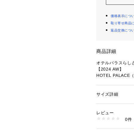
価格表示につ
取り寄せ商品
返品交換につ
商品詳細
オテルパラスらし
【2024 AW】
HOTEL PALA
多様性のあるオー
ン。フットボール
サイズ詳細
性別：
メンズ
パラスのフィルタ
カテゴリー：
ファッ
素材：（表生地）ポリ
ンなフォルムに仕
0%
レビュー
生産国：中国製
0件
■デザイン
洗濯：手洗い 漂白× 
ウェット非常に弱い
・フットボールの
※詳しい洗濯方法に
ドブルゾン
い