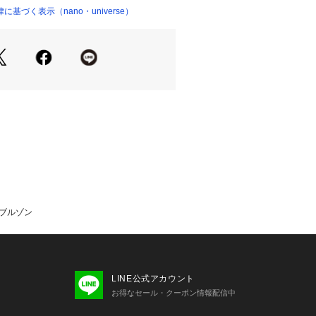
しくオーバーシルエットでモダンなフ
基づく表示（nano・universe）
01687 
（モール）
ョップ）
ワンポイントロゴ
たウォッシャブル素材
ックの2色展開
ルドの配色がコーディネートのアクセ
ンツと合わせたスタイルがおすすめ
ドブルゾン
るパンツとの合わせも◎
OTEL PALACE(オテルパラス)xアンブ
ー撥水ドルマンオフィサーテックコート
LINE公式アカウント
OTEL PALACE(オテルパラス)xアンブ
お得なセール・クーポン情報配信中
イルハリントンジャケット