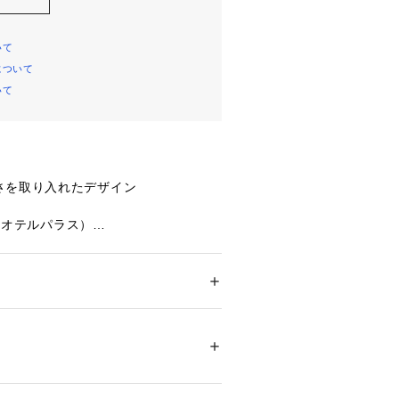
いて
について
いて
さを取り入れたデザイン
CE（オテルパラス）
バーシルエットのフーデッドブルゾ
のベンチコートをイメージし、オテル
ーを通してオーバーシルエットでモダ
ション
 ＞ 
アウター
 ＞ 
その他アウター
エステル 100%（裏生地）ポリエステル 10
上げた1着です。
アイロン× ドライ× タンブル乾燥× 吊り干し 
ベンチコートをイメージしたフーデッ
ついては、商品の品質表示タグをご覧くださ