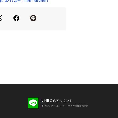
ルエットを構築するフロントに入った
基づく表示（nano・universe）
ョップ）
ントを効かせる、下めにつけた大きめ
ットにアレンジできる裾タブ付き
ンのツイル素材を使用
が出る程に軽く製品洗いをかけたこな
風合いが入った、女性らしいソフトさ
たウォッシャブル素材
するオフホワイト、カーキの二色展開
のベルトで、キュッと締めて穿くバラ
LINE公式アカウント
おすすめ
お得なセール・クーポン情報配信中
ジュアルスタイルにおすすめ
ウスと合わせるコーデも素敵