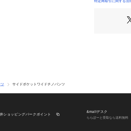
・ゆるっとしたシ
特定商取引に関する法律に
6695227304 （シ
浅めのタック
・こなれたアクセ
のサイドポケット
・コクーンシルエ
■素材
・テンセルコット
・ほんのりあたり
れた加工感
・テンセル独特の
のある素材
・手洗いに対応し
ンツ
サイドポケットワイドチノパンツ
■カラー展開
・季節問わず活躍
■コーディネート
・お手持ちの太め
&mallデスク
井ショッピングパークポイント
ンスも今っぽくて
ららぽーと受取なら送料無料
・大人のモードカ
・女性らしいブラ