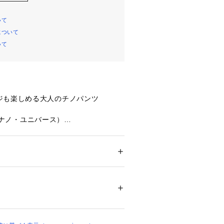
いて
について
いて
ジも楽しめる大人のチノパンツ
se（ナノ・ユニバース）
仕上げた大人カジュアルなチノワイド
絞ってコクーンシルエットに変化させ
アップしたり、着こなししだいでコー
ション
 ＞ 
パンツ
 ＞ 
ロングパンツ
 再生繊維 （セルロース） 42%
広がりそう！
アイロン110℃ ドライ弱い タンブル乾燥× 吊
に弱い
ついては、商品の品質表示タグをご覧くださ
のあるムードに仕上げたワイドチノパ
01870 
（モール）