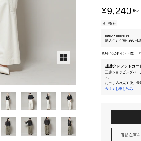
¥9,240
税込
取り寄せ
nano・universe
購入合計金額4,990
取得予定ポイント数：
8
提携クレジットカー
三井ショッピングパーク
元！
お申し込み完了後、最
今すぐお申し込み
店舗在庫