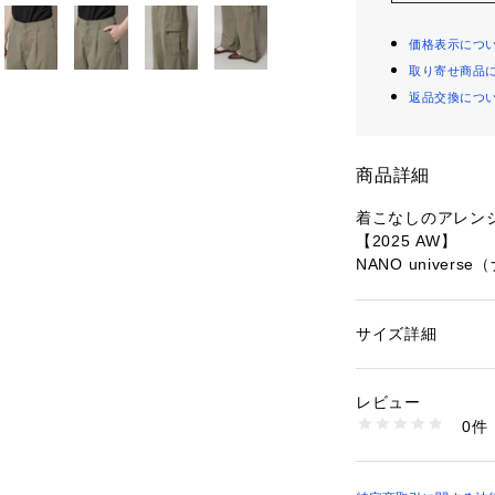
価格表示につ
取り寄せ商品
返品交換につ
商品詳細
着こなしのアレン
【2025 AW】
NANO univer
オーバーサイズで
パンツ。裾タブを
サイズ詳細
性別：
レディース
たり、裾をロール
カテゴリー：
ファッ
素材：コットン 58%
ディネートの幅が
生産国：中国製
レビュー
洗濯：手洗い 漂白× 
0件
■デザイン
り干し ウェット非常
※詳しい洗濯方法に
・ルーズで抜け感
い
ンツ
商品番号：
10966000