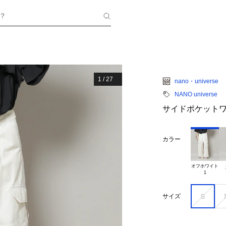
？
1
/
27
nano・universe
NANO universe
サイドポケット
カラー
オフホワイト

Ｓ
サイズ