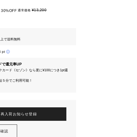
¥13,200
30%OFF
通常価格
円以上で送料無料
4 pt
ドで還元率UP
カード《セゾン》なら更に¥100につき1pt還
短５分でご利用可能！
再入荷お知らせ登録
を確認