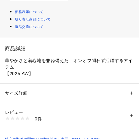
価格表示について
取り寄せ商品について
返品交換について
商品詳細
華やかさと着心地を兼ね備えた、オンオフ問わず活躍するアイ
テム
【2025 AW】
NANO universe（ナノ・ユニバース）
艶やかなシャンブレータフタ素材で仕立てたティアードギャザ
サイズ詳細
性別：
レディース
ースカート。ギャザーで膨らみをもたせ、歩くたびにふんわり
カテゴリー：
ファッション
 ＞ 
スカート
 ＞ 
ひざ丈スカート
素材：ナイロン 61% ポリエステル 39%
と広がるシルエットが魅力。カジュアルからきれいめスタイル
生産国：中国製
レビュー
まで、幅広いコーディネートにマッチする一着です。
洗濯：30℃非常に弱い 漂白× アイロン110℃ ドライ弱い タンブル乾燥× 
0件
吊り干し ウェット非常に弱い
※詳しい洗濯方法については、商品の品質表示タグをご覧ください
■デザイン
商品番号：
1096600001902 
（モール）
・洗練された立体感が魅力のティアードギャザースカート
6695230304 （ショップ）
・前後に絶妙なニュアンスをもたらす、後ろ下がりに設計され