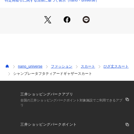
特定商取引に関する法律に基づく表示（nano・universe）
た切り替えライン
・切り替え下にはシャーリングゴムステッチを入れ、さりげな
いデザイン性をプラス
・ウエスト後ろ中心のみゴム仕様で快適な穿き心地を提供
■素材
・上品な光沢と表情が特徴のシャンブレータフタ生地を使用
・異なるカラーの糸で織ることにより、角度によって色の見え
方が変わり独特なカラーMIXが感じられる素材
・高密度でシルエットがしっかり出る張り感と柔らかさを兼ね
nano_universe
ファッション
スカート
ひざ丈スカート
備え、シャカシャカしないしなやかな生地感
シャンブレータフタティアードギャザースカート
・洗濯機使用可
■カラー展開
・くすみカラーがニュアンスを醸すモカ、L.グリーンの2色展
三井ショッピングパークアプリ
開
全国の三井ショッピングパークポイント対象施設でご利用できるアプ
リ
■コーディネート
・Tシャツやニットでカジュアルに、ブラウスやシアーシャツ
三井ショッピングパークポイント
を合わせてキレイめなスタイリングにもマッチ