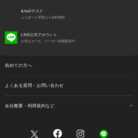
■シリーズ
・6695219312　シャンブレータフタキャミレイヤードワンピ
&mallデスク
ース
ららぽーと受取なら送料無料
【推奨サイズ】
LINE公式アカウント
XSサイズ: 154-158cm
お得なセール・クーポン情報配信中
Sサイズ: 154-158cm
Mサイズ: 158-162cm
Lサイズ: 162-166cm
※標準体型を基にした目安でございます。予めご理解、ご了承
初めての方へ
の上お買い求めください。
※該当の無いサイズも記載しておりますので、展開サイズをご
参考ください。
よくある質問・お問い合わせ
■取扱方法
ネットを使用してください。色物（特に濃色）と白物・淡色物
会社概要・利用規約など
は分けて洗ってください。濡れたままの放置や、長時間の浸漬
はしないで下さい。洗濯後は形を整えて直ちに干してくださ
い。あて布を使用してください。
三井不動産が展開する商業施設一覧
※サンプルにて撮影、採寸を行う為、実際にお届けする商品と