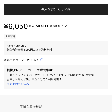
再入荷お知らせ登録
¥6,050
¥12,100
50%OFF
税込
通常価格
取り寄せ
nano・universe
購入合計金額4,990円以上で送料無料
取得予定ポイント数：
55 pt
提携クレジットカードで還元率UP
三井ショッピングパークカード《セゾン》なら更に¥100につき1pt還元！
お申し込み完了後、最短５分でご利用可能！
今すぐお申し込み
店舗在庫を確認