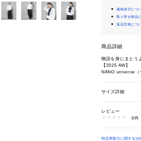
価格表示につ
取り寄せ商品
返品交換につ
商品詳細
物語を身にまとう
【2025 AW】
NANO univer
クラシックな名作
で遊び心ある刺繍
サイズ詳細
性別：
レディース
ドロシーとカカシの
カテゴリー：
ファッ
素材：（本体）コット
would you do wit
レタン 5%
レビュー
そがあったら、何を
生産国：中国製
0件
繍。物語を身にま
洗濯：40℃非常に弱い
乾燥× 吊り干し ウ
です。
※詳しい洗濯方法に
い
■デザイン
特定商取引に関する法律に
商品番号：
10966000