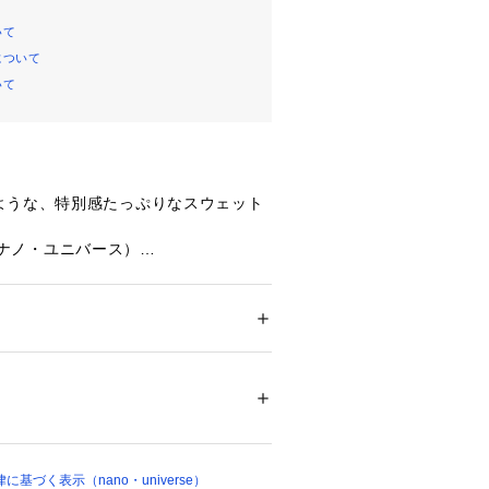
いて
について
いて
ような、特別感たっぷりなスウェット
se（ナノ・ユニバース）
『オズの魔法使い』の世界を、モダン
に落とし込んだスウェットトップス。
出会いの象徴でもあるセリフ「What 
ション
 ＞ 
トップス
 ＞ 
Tシャツ・カットソー
ン 100%（リブ部分）コットン 95% ポリウ
h a brain if you had one? (もし脳み
する？) 」を英字でさりげなく刺
とうような、特別感を堪能できる1着
 漂白× アイロン110℃ ドライ弱い タンブル
ェット非常に弱い
ついては、商品の品質表示タグをご覧くださ
基づく表示（nano・universe）
01919 
（モール）