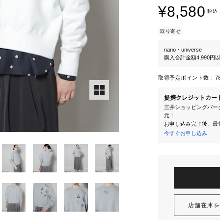
¥8,580
税込
取り寄せ
nano・universe
購入合計金額4,990
取得予定ポイント数：
7
提携クレジットカー
三井ショッピングパーク
元！
お申し込み完了後、最
今すぐお申し込み
店舗在庫