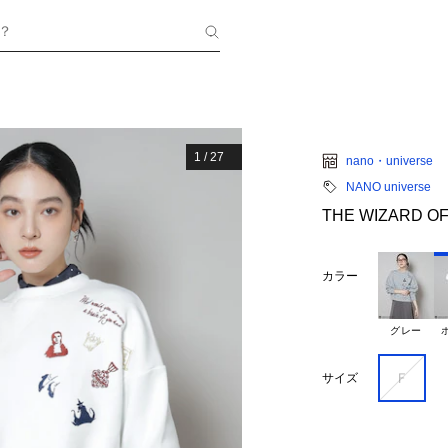
？
1
/
27
nano・universe
NANO universe
THE WIZARD
カラー
グレー
Ｆ
サイズ