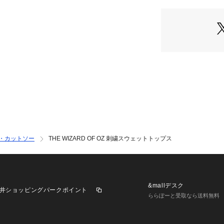
6695223306 （シ
・現代風にアレン
ァバ、その他モチ
・表情やスタイル
プデートしつつ、
・ユーモアと哲学
める、筆記体の英
■素材
・空気をたっぷり
・ふんわりとした
・表糸に30番手、裏
・程よい厚みとコ
なめらかで心地よ
・カットソー
THE WIZARD OF OZ 刺繍スウェットトップス
・洗濯機使用可
■カラー展開
・デイリーに着回
&mallデスク
井ショッピングパークポイント
■コーディネート
ららぽーと受取なら送料無料
・ボータイブラウ
フェミニンなコー