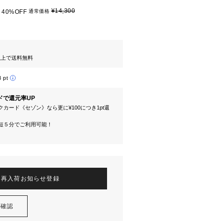
¥14,300
40%OFF
通常価格
円以上で送料無料
8 pt
ドで還元率UP
カード《セゾン》なら更に¥100につき1pt還
短５分でご利用可能！
再入荷お知らせ登録
を確認