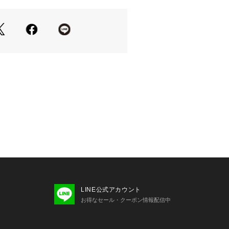
ョップ）
ジしたドロシーや西の悪い魔女エルフ
ーフを胸元と後ろに繊細な刺繍で表現
は今のファッションに馴染むようアッ
どこか懐かしさを感じるデザイン
が交差する印象的な言葉が物語性を深
字刺繍
含むように甘めに編み立てた裏毛生地
膨らみと軽やかさが魅力
ループに10番手の双糸(10/2)を使用
シがありながらも、肌に触れる裏面は
い肌ざわり
しやすいグレー、ホワイト
LINE公式アカウント
お得なセール・クーポン情報配信中
スを中に着てボータイをポイントに、
ディネートもおすすめ