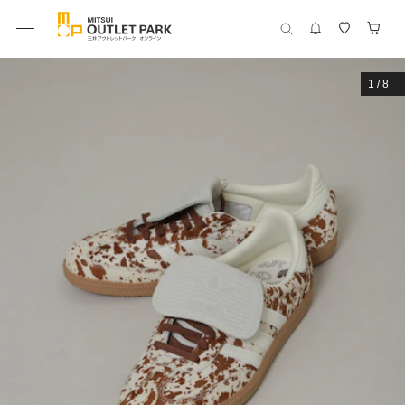
1
/
8