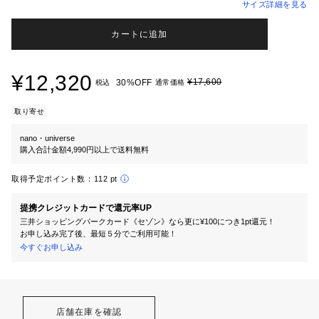
サイズ詳細を見る
カートに追加
¥12,320
¥17,600
30%OFF
税込
通常価格
取り寄せ
nano・universe
購入合計金額4,990円以上で送料無料
取得予定ポイント数：
112 pt
提携クレジットカードで還元率UP
三井ショッピングパークカード《セゾン》なら更に¥100につき1pt還元！
お申し込み完了後、最短５分でご利用可能！
今すぐお申し込み
店舗在庫を確認