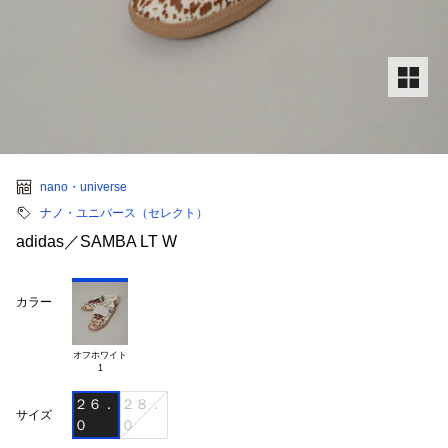
nano・universe
ナノ・ユニバース（セレクト）
adidas／SAMBA LT W
カラー
オフホワイト

２６．
２８．
サイズ
０
０