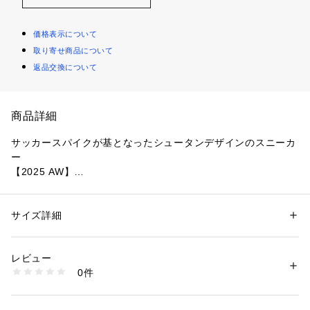
価格表示について
取り寄せ商品について
返品交換について
商品詳細
サッカースパイクが基となったシュータンデザインのスニーカ
ー
【2025 AW】
adidas（アディダス）
サッカーを着想源にした長いシュータンが特徴のSAMBA LT
サイズ詳細
性別：
メンズ
 W。サンバのシルエットに夢中になっている人にとって、新た
カテゴリー：
シューズ
 ＞ 
スニーカー・スリッポン
素材：甲：天然皮革・合成皮革　底：ゴム底　
な面白さをもたらす一足です。
レビュー
生産国：ベトナム製
0件
■デザイン
洗濯：-
※詳しい洗濯方法については、商品の品質表示タグをご覧ください
・長いシュータンが特徴のサンバ
商品番号：
1096600001992 
（モール）
・アニマルパターンのポニーヘアのディテールをあしらったデ
6705234134 （ショップ）