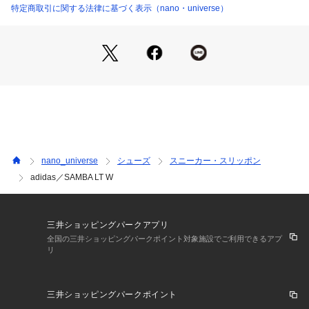
ザイン
特定商取引に関する法律に基づく表示（nano・universe）
・新たな面白さをもたらす一足
■素材
・ポニーヘア仕上げのレザーをアッパーに使用
■メーカー品番:JS393
メーカーカラー名
【ブラック】コアブラック/ルシッドブルー/ゴールドメタリッ
ク 　【オフホワイト】オフホワイト/ルシッドピンク/ガム 
nano_universe
シューズ
スニーカー・スリッポン
adidas（アディダス）
adidas／SAMBA LT W
全てのアスリート達の最高のスポーツパフォーマンスのために
設計・開発された「アディダス スポーツパフォーマンス」、2
001年に登場したストリートスポーツウエアブランド「アディ
ダス オリジナルス」を中核ブランドとして展開しています。
三井ショッピングパークアプリ
 「アディダス スポーツパフォーマンス」はフットボールやラ
全国の三井ショッピングパークポイント対象施設でご利用できるアプ
リ
ンニングなどのスポーツカテゴリーを対象とし、1948年ブラ
ンド設立当初の創業者アディ(アドルフ)・ダスラーの思想を元
にアスリートが最高のパフォーマンスを発揮できることを目指
三井ショッピングパークポイント
して、イノベーションとテクノロジーに注力した製品開発を行