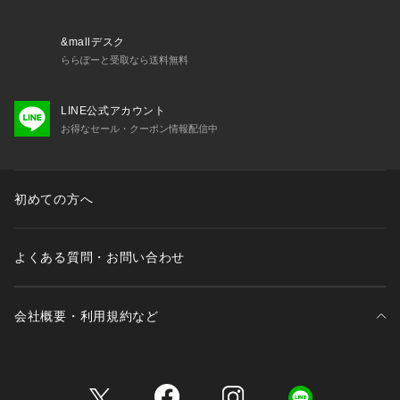
っています。「アディダス オリジナルス」は、1972年から19
95年まで「adidas社」のカンパニーロゴだったトレフォイル
ロゴ（三つ葉のロゴ）を冠にし、アスリートのために開発され
&mallデスク
たプロダクトの復刻商品から、現在のトレンドを反映させた新
ららぽーと受取なら送料無料
作モデルやコラボレーションによるプロダクトまで、幅広い商
品を取り揃えています。
LINE公式アカウント
お得なセール・クーポン情報配信中
■取扱方法
シューズ専用ブラシで付着した汚れを丁寧に取り除きます。風
通しの良い日かげで乾かし、仕上げに再度ブラシをかけておき
ます。さらにシューズ専用防水スプレーなどの保革スプレーを
初めての方へ
かけることをおすすめします。※天然皮革製フットフェアの場
合、水やドロなどが甲被に付着したまま着用を続けると甲被表
面を傷める原因となりますので、着用後必ずお手入れを行なっ
よくある質問・お問い合わせ
てください。
※サンプルにて撮影、採寸を行う為、実際にお届けする商品と
会社概要・利用規約など
仕様やサイズが異なる場合がございます。予約時は生産の都合
上、お届け予定時期が前後する場合もございますので、予めご
了承下さい。
三井不動産が展開する商業施設一覧
※光の当たり具合や撮影環境により色味が異なる場合がござい
ます。正しい色味はスタジオ画像の色味をご参照ください。