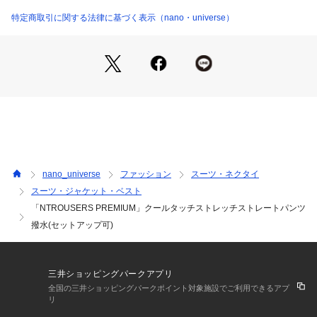
アイテムです。
商品番号：
1096600002001 
（モール）
特定商取引に関する法律に基づく表示（nano・universe）
6685129206 （ショップ）
■デザイン
・程よくゆとりのあるストレートシルエット
・太すぎず、美しいラインが魅力
・ピンタックを入れた上品でスタイリッシュな雰囲気の１本
・左後ろにはフラップポケットを配置
■素材
・マットなルックスときめ細かな編みを持つ布帛ライクなハイ
ゲージトリコット素材
・さらっとした肌触りとなめらかな風合いが特徴
nano_universe
ファッション
スーツ・ネクタイ
・ストレッチ性とキックバック性に優れた履き心地の良い生地
スーツ・ジャケット・ベスト
感
「NTROUSERS PREMIUM」クールタッチストレッチストレートパンツ
・洗濯機使用可
撥水(セットアップ可)
■カラー展開
・ONOFF問わず合わせやすいベージュとブラックの２色展開
三井ショッピングパークアプリ
■コーディネート
全国の三井ショッピングパークポイント対象施設でご利用できるアプ
・Nシリーズのジャケットと合わせたセットアップスタイルが
リ
おすすめ