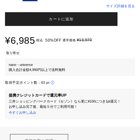
サイズ詳細を見る
カートに追加
¥6,985
¥13,970
50%OFF
税込
通常価格
取り寄せ
nano・universe
購入合計金額4,990円以上で送料無料
取得予定ポイント数：
63 pt
提携クレジットカードで還元率UP
三井ショッピングパークカード《セゾン》なら更に¥100につき1pt還元！
お申し込み完了後、最短５分でご利用可能！
今すぐお申し込み