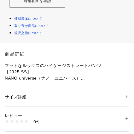
店舗在庫を確認
価格表示について
取り寄せ商品について
返品交換について
商品詳細
マットなルックスのハイゲージストレートパンツ
【2025 SS】
NANO universe（ナノ・ユニバース）
◆自由な組み合わせを提供するNトラウザーズシリーズ◆
サイズ詳細
性別：
メンズ
ナノユニバース人気スラックスシリーズの「Nトラウザーズ」
カテゴリー：
ファッション
 ＞ 
スーツ・ネクタイ
 ＞ 
スーツ・ジャケット・
ベスト
からストレートパンツが登場。選べるスーツとしてジャケット
素材：ナイロン 80% ポリウレタン 20%
レビュー
やパンツの素材や色を自由に組み合わせることができます。
生産国：ミャンマー製
0件
日々の装いに新たなアレンジを加えることで、どんな日でも自
洗濯：30℃非常に弱い 漂白× アイロン110℃ ドライ弱い タンブル乾燥× 
吊り干し ウェット弱い
分らしく、かつスマートに過ごせるスーツスタイルを実現する
※詳しい洗濯方法については、商品の品質表示タグをご覧ください