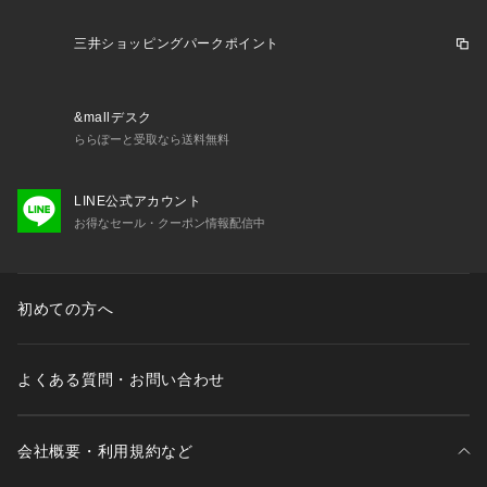
・シャツアイテムと合わせてカジュアルに着こなすのも◎
三井ショッピングパークポイント
■サイズ感
・程よくゆとりのあるスタンダードシルエット
&mallデスク
【推奨サイズ】
ららぽーと受取なら送料無料
Sサイズ: 163-170cm
Mサイズ: 168-175cm
Lサイズ: 173-180cm
LINE公式アカウント
XLサイズ: 175-182cm
お得なセール・クーポン情報配信中
※標準体型を基にした目安でございます。予めご理解、ご了承
の上お買い求めください。
※該当の無いサイズも記載しておりますので、展開サイズをご
初めての方へ
参考ください。
■取扱方法
よくある質問・お問い合わせ
単独洗いをして下さい。 中性洗剤を使用して下さい。 ネット
を使用してください。 色物（特に濃色）と白物・淡色物は分
けて洗ってください。 形をととのえてから干して下さい。 あ
て布を使用してください。
会社概要・利用規約など