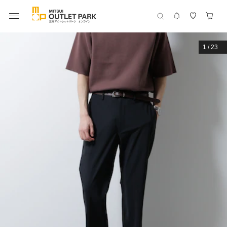
1
/
23