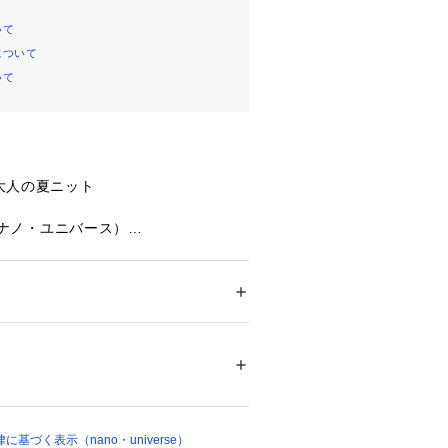
いて
について
いて
大人の夏ニット
se（ナノ・ユニバース）
ングにはまる夏の主役アイテム◆
イレット柄編みの半袖サマーニット。
ション
 ＞ 
トップス
 ＞ 
ニット・セーター
 ナイロン 11%
ライな肌ざわりで、暑い季節でも快適
リラックスした雰囲気の中に程よいき
アイロン110℃ ドライ弱い タンブル乾燥× 平
ら、カジュアルからキレイめまで幅広
弱い
ついては、商品の品質表示タグをご覧くださ
対応する一着です。
02044 
（モール）
基づく表示（nano・universe）
ョップ）