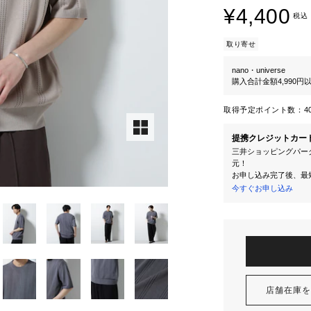
¥4,400
税込
取り寄せ
nano・universe
購入合計金額4,990
取得予定ポイント数：
4
提携クレジットカー
三井ショッピングパーク
元！
お申し込み完了後、最
今すぐお申し込み
店舗在庫