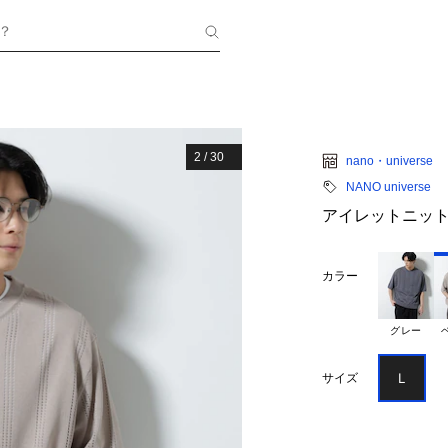
？
2
/
30
nano・universe
NANO universe
アイレットニット
カラー
グレー
Ｌ
サイズ