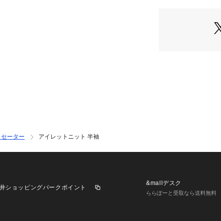
・夏らしいアイレ
・ややゆとりのあ
・身体に張り付き
・自然なブラウジ
・カジュアルから
■素材
・アクリルとナイ
を使用
・軽量でドライな
・汗ばむ季節でも
・清涼感のある程
・手洗いに対応し
・セーター
アイレットニット 半袖
■カラー展開
・肌なじみの良い
■コーディネート
&mallデスク
井ショッピングパークポイント
・リネンパンツや
ららぽーと受取なら送料無料
ある休日スタイル
・センタープレス