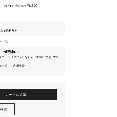
¥8,800
50%OFF
通常価格
円以上で送料無料
0 pt
ドで還元率UP
カード《セゾン》なら更に¥100につき1pt還
短５分でご利用可能！
カートに追加
を確認