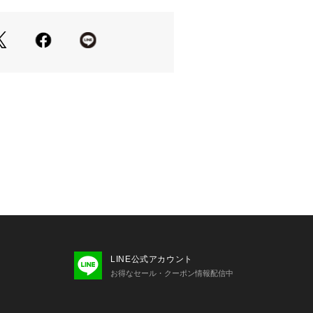
ット柄編み
るレギュラーフィット
にくく、風通しの良いシルエット
ングを叶えるリブ仕様の裾
キレイめまで幅広いスタイリングに◎
ロンをブレンドしたシャリ感のある糸
タッチが魅力
快適な素材
よい透け感
たウォッシャブル素材
ピンクとベージュ、グレーの3色展開
LINE公式アカウント
ワイドチノと合わせたリラックス感の
お得なセール・クーポン情報配信中
がおすすめ
のスラックスやローファーと合わせ