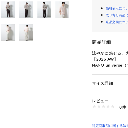
価格表示につ
取り寄せ商品
返品交換につ
商品詳細
涼やかに魅せる、
【2025 AW】
NANO univer
◆幅広いスタイリ
サイズ詳細
性別：
メンズ
通気性に優れたア
カテゴリー：
ファッ
素材：アクリル 89%
シャリ感のあるド
生産国：中国製
レビュー
な着心地を実現。
洗濯：手洗い 漂白× 
0件
ちんと感があるか
干し ウェット非常に
※詳しい洗濯方法に
いスタイリングに
い
商品番号：
10966000
■デザイン
特定商取引に関する法律に
6685222209 （シ