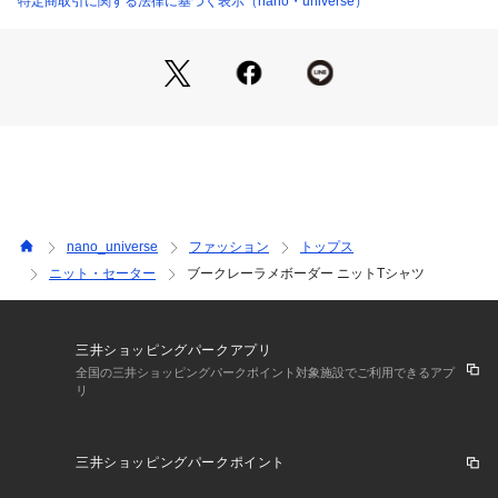
特定商取引に関する法律に基づく表示（nano・universe）
・グリッターがさりげないアクセントになる1着
■素材
・ブークレー糸をベースに採用
・シャリ感と清涼感のある素材感
・光沢感のあるラメ糸を組み合わせた生地
・手洗いに対応したウォッシャブル素材
■カラー展開
・汎用性の高いホワイトとブラックの2色展開
nano_universe
ファッション
トップス
ニット・セーター
ブークレーラメボーダー ニットTシャツ
■コーディネート
・上品なスラックススタイルでシックなコーディネートがおす
すめ
・シルバーアクセサリーと合わせるのも◎
三井ショッピングパークアプリ
全国の三井ショッピングパークポイント対象施設でご利用できるアプ
リ
■サイズ感
・程よいゆとりのあるサイジング
三井ショッピングパークポイント
【推奨サイズ】
Sサイズ: 163-170cm