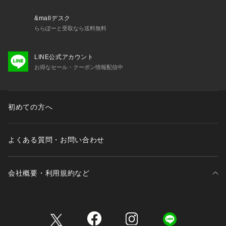
Mサイズ: 168-175cm
Lサイズ: 173-180cm
&mallデスク
XLサイズ: 175-182cm
ららぽーと受取なら送料無料
※標準体型を基にした目安でございます。予めご理解、ご了承
の上お買い求めください。
LINE公式アカウント
※該当の無いサイズも記載しておりますので、展開サイズをご
お得なセール・クーポン情報配信中
参考ください。
■取扱方法
色物（特に濃色）と白物・淡色物は分けて洗ってください。
初めての方へ
 ネットを使用してください。 あて布を使用してください。 摩
擦により、素材表面が白っぽくなったり、毛羽立ちが発生した
りします。 保管の際は、ハンガーなどにかけると、かたくず
よくある質問・お問い合わせ
れしやすいので、必ずたたんで平らな状態で保管して下さい。 
引っかけに、ご注意下さい。
会社概要・利用規約など
※サンプルにて撮影、採寸を行う為、実際にお届けする商品と
仕様やサイズが異なる場合がございます。予約時は生産の都合
上、お届け予定時期が前後する場合もございますので、予めご
三井不動産が展開する商業施設一覧
了承下さい。
※光の当たり具合や撮影環境により色味が異なる場合がござい