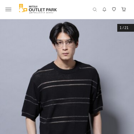
1
/
21