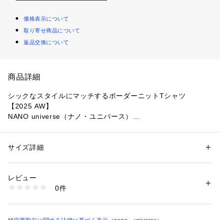
価格表示について
取り寄せ商品について
返品交換について
商品詳細
シックなスタイルにマッチするボーダーニットTシャツ
【2025 AW】
NANO universe（ナノ・ユニバース）
◆ラメを取り入れた表情のある1着◆
サイズ詳細
性別：
メンズ
トレンドのグリッターをボーダーで効かせた遊び心のあるニッ
カテゴリー：
ファッション
 ＞ 
トップス
 ＞ 
ニット・セーター
素材：綿 82% ポリエステル 13% レーヨン 5%
トTシャツ。ブークレー糸とラメの糸でボーダーを組むこと
生産国：中国製
レビュー
で、表情のあるデザインに仕上げた1着です。
洗濯：手洗い 漂白× アイロン110℃ ドライ弱い タンブル乾燥× 平干し ウ
0件
ェット非常に弱い
※詳しい洗濯方法については、商品の品質表示タグをご覧ください
■デザイン
商品番号：
1096600002061 
（モール）
・トレンド感を取り入れたボーダーデザイン
6685222211 （ショップ）
・裾部分にはリブを採用しメリハリのあるシルエットに