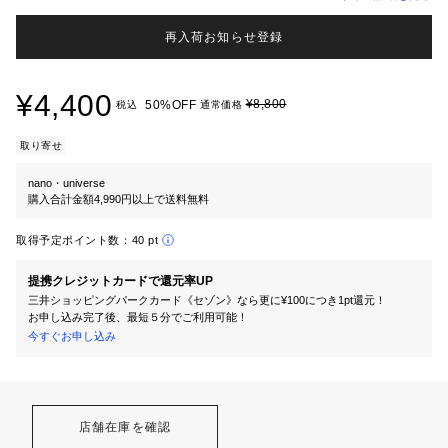
再入荷お知らせ登録
¥4,400
¥8,800
50%OFF
税込
通常価格
取り寄せ
nano・universe
購入合計金額4,990円以上で送料無料
取得予定ポイント数：
40 pt
提携クレジットカードで還元率UP
三井ショッピングパークカード《セゾン》なら更に¥100につき1pt還元！
お申し込み完了後、最短５分でご利用可能！
今すぐお申し込み
店舗在庫を確認