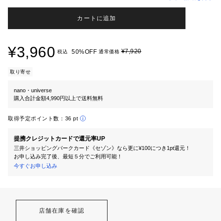
カートに追加
¥3,960
¥7,920
50%OFF
税込
通常価格
取り寄せ
nano・universe
購入合計金額4,990円以上で送料無料
取得予定ポイント数：
36 pt
提携クレジットカードで還元率UP
三井ショッピングパークカード《セゾン》なら更に¥100につき1pt還元！
お申し込み完了後、最短５分でご利用可能！
今すぐお申し込み
店舗在庫を確認