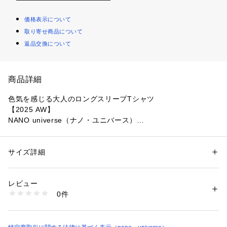
価格表示について
取り寄せ商品について
返品交換について
商品詳細
色気を感じる大人のロングスリーブTシャツ
【2025 AW】
NANO universe（ナノ・ユニバース）
◆一枚でも映える鮮やかな色味が魅力◆
サイズ詳細
性別：
メンズ
鮮やかで深みのあるカラーが大人の色気を感じるTシャツ。汎
カテゴリー：
ファッション
 ＞ 
トップス
 ＞ 
Tシャツ・カットソー
素材：コットン 53% ポリエステル 47%
用性の高いスッキリとしたシルエットも魅力な一枚です。
生産国：中国製
レビュー
洗濯：30℃非常に弱い 漂白× アイロン150℃ ドライ弱い タンブル乾燥× 
0件
■デザイン
吊り干し ウェット非常に弱い
※詳しい洗濯方法については、商品の品質表示タグをご覧ください
・汎用性の高いクルーネック
商品番号：
1096600002090 
（モール）
・一枚でも映える鮮やかな色味
6685223201 （ショップ）
・すっきりとしたシルエットでインナーにも最適