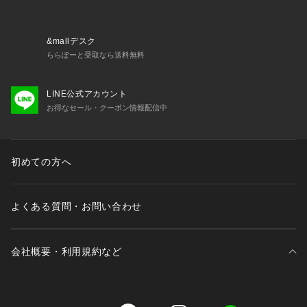
・6685223202　ソラーロライトストレッチヘンリーネックT
シャツ 長袖
&mallデスク
■サイズ感
ららぽーと受取なら送料無料
・汎用性の高いスッキリとしたシルエット
LINE公式アカウント
【推奨サイズ】
お得なセール・クーポン情報配信中
Sサイズ: 163-170cm
Mサイズ: 168-175cm
Lサイズ: 173-180cm
XLサイズ: 175-182cm
初めての方へ
※標準体型を基にした目安でございます。
予めご理解、ご了承の上お買い求めください。
※該当の無いサイズも記載しておりますので、展開サイズをご
よくある質問・お問い合わせ
参考ください。
■取扱方法
会社概要・利用規約など
単独洗いをして下さい。色物（特に濃色）と白物・淡色物は分
けて洗ってください。蛍光増白剤が入っていない洗剤を使用し
て下さい。濡れたままの放置や、長時間の浸漬はしないで下さ
い。形をととのえてから干して下さい。アイロンは、裏から当
三井不動産が展開する商業施設一覧