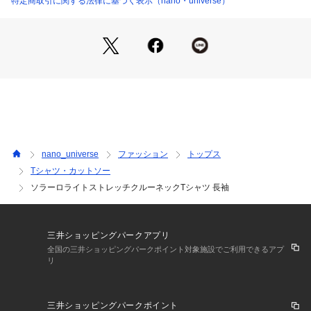
特定商取引に関する法律に基づく表示（nano・universe）
■素材
・ソラーロSZ天竺を採用
・20番のZ撚りコットンと100デニールのS撚りポリエステルを
交互に編立て染め分けたオリジナル素材
・撚り方向の違いにより形態安定性を実現
・見る角度によって色の変化を楽しむことができる素材
・洗濯機使用可
■カラー展開
nano_universe
ファッション
トップス
・秋冬のコーディネートに馴染むカーキとネイビーの2色展開
Tシャツ・カットソー
ソラーロライトストレッチクルーネックTシャツ 長袖
■コーディネート
・ソラーロライトストレッチテーパードイージーパンツとのス
タイリングがおすすめ
6685127219　ソラーロライトストレッチテーパードイージー
三井ショッピングパークアプリ
パンツ
全国の三井ショッピングパークポイント対象施設でご利用できるアプ
・カジュアルなデニム合わせからスラックスまで幅広いコーデ
リ
ィネートに◎
■シリーズ
三井ショッピングパークポイント