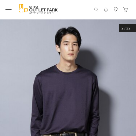
2
/
22