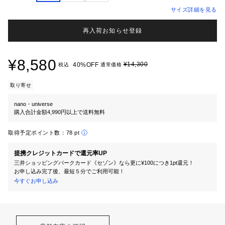
サイズ詳細を見る
再入荷お知らせ登録
¥8,580
¥14,300
40%OFF
税込
通常価格
取り寄せ
nano・universe
購入合計金額4,990円以上で送料無料
取得予定ポイント数：
78 pt
提携クレジットカードで還元率UP
三井ショッピングパークカード《セゾン》なら更に¥100につき1pt還元！
お申し込み完了後、最短５分でご利用可能！
今すぐお申し込み