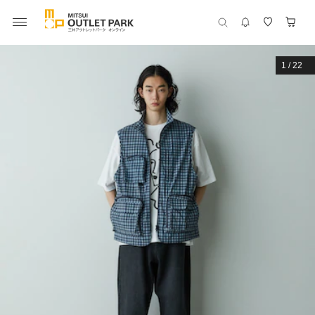
1
/
22