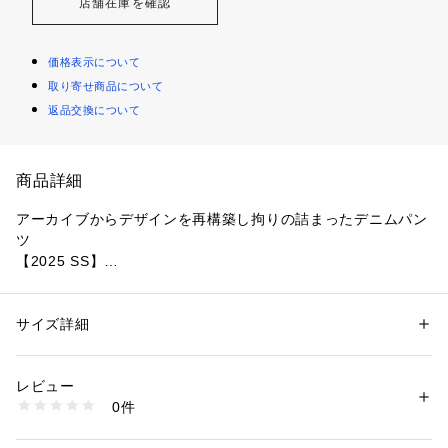
店舗在庫を確認
価格表示について
取り寄せ商品について
返品交換について
商品詳細
アーカイブからデザインを再構築し拘りの詰まったデニムパン
ツ
【2025 SS】
HOTEL PALACE（オテルパラス）
◆同シリーズのデニムブルゾンと合わせたスタイリングもオス
サイズ詳細
性別：
メンズ
スメ◆
カテゴリー：
ファッション
 ＞ 
パンツ
 ＞ 
ロングパンツ
素材：（本体）コットン 100%（パッチ）牛革
生産国：中国製
レビュー
フランスの架空のホテル「オテルパラス」に滞在するフランス
洗濯：30℃非常に弱い 漂白× アイロン110℃ ドライ× タンブル乾燥× 吊り
0件
人たちの、サンタモニカへの旅をテーマに掲げた25SSシーズ
干し ウェット非常に弱い
※詳しい洗濯方法については、商品の品質表示タグをご覧ください
ンテーマは[Trip to Santa Monca」。リーバイス550のウェス
商品番号：
1096600002105 
（モール）