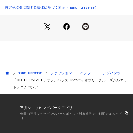
ト42インチビッグシルエットのアーカイブからデザインを再構
6685127205 （ショップ）
築したアイテム。
特定商取引に関する法律に基づく表示（nano・universe）
■デザイン
・オテルハパラスオリジナルのシルエット
・レザーパッチやフラッシャーを白基調としたデザイン
・やや落ち感のあるゆるさが抜け感を演出
■素材
・洗濯機使用可
■サイズ感
nano_universe
ファッション
パンツ
ロングパンツ
・ルーズ感のあるサイジング
「HOTEL PALACE」オテルパラス 13ozバイオブリーチルーズシルエッ
トデニムパンツ
【推奨サイズ】
Sサイズ: 163-170cm
Mサイズ: 168-175cm
Lサイズ: 173-180cm
三井ショッピングパークアプリ
XLサイズ: 175-182cm
全国の三井ショッピングパークポイント対象施設でご利用できるアプ
※標準体型を基にした目安でございます。予めご理解、ご了承
リ
の上お買い求めください。
※該当の無いサイズも記載しておりますので、展開サイズをご