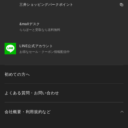
参考ください。
三井ショッピングパークポイント
【HOTEL PALACE】 （オテル パラス）
1980年代から90年代に PARIS を席巻した伝説的なナイトクラ
&mallデスク
ブ Le Palace（ル パラス）とフランスで最上級の意味合い持
ららぽーと受取なら送料無料
つパラスホテルの２つの意味を兼ね備えた HOTEL PALACE
は、【今日 における新しいクリエーションの「発信」と、上
LINE公式アカウント
質で非日常の世界観を演出しながら手に届く「良質」】の実現
お得なセール・クーポン情報配信中
を目指した新しいファッションブランドです。
■取扱方法
単独洗いをして下さい。 摩擦により、素材表面が白っぽくな
初めての方へ
ったり、毛羽立ちが発生したりします。 濃色は着用時の汗や
摩擦により色落ちしますので、淡色物と合わせての着用はお避
けください。 あて布を使用してください。 釦、ファスナーは
よくある質問・お問い合わせ
閉じて洗濯してください。 革パッチ部分にはアイロンを当て
ないで下さい。 形をととのえてから干して下さい。 濡れたま
まの放置や、長時間の浸漬はしないで下さい。こちらの商品は
会社概要・利用規約など
水や雨に濡れたり、汗による湿気、乾燥状態での摩擦により、
薄い色の衣服などに色移りする可能性がございます。予めご了
承いただき、ご使用の際にはご注意くださいますようお願い致