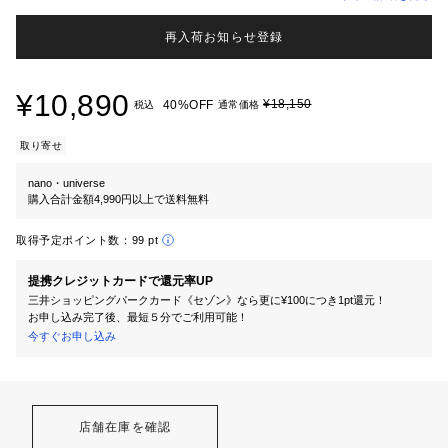
再入荷お知らせ登録
¥10,890
¥18,150
40%OFF
税込
通常価格
取り寄せ
nano・universe
購入合計金額4,990円以上で送料無料
取得予定ポイント数：
99 pt
提携クレジットカードで還元率UP
三井ショッピングパークカード《セゾン》なら更に¥100につき1pt還元！
お申し込み完了後、最短５分でご利用可能！
今すぐお申し込み
店舗在庫を確認