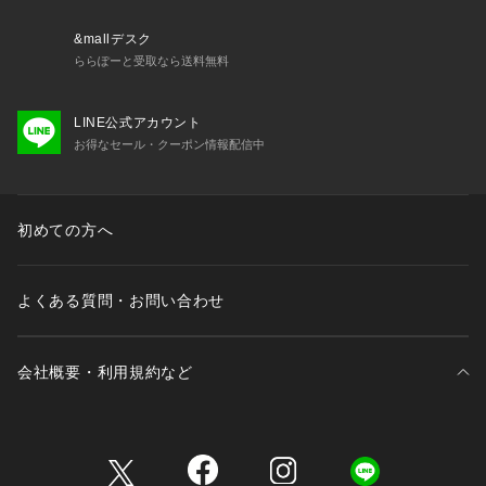
【ホワイト】Pristine
&mallデスク
OperaSPORT（オペラスポーツ）
ららぽーと受取なら送料無料
デンマークのファッションブランド。スタイリストとして活躍
するステファニー・ガンデラック、ファッションデザイナーの
LINE公式アカウント
アワ・マリナ・ステルターにより2019年に設立されました。
お得なセール・クーポン情報配信中
責任をもって生産することを使命とし、リサイクル素材やオー
ガニック素材を取り入れた生産を行っています。デザインと美
的感覚を損なうことなく、責任ある適切な服を創造し、クラシ
カルと現代的なスタイルを融合させるパリ流のスタイルと、コ
初めての方へ
ペンハーゲンのスポーティーなエッジを橋渡しするスタイルを
提案しています。
よくある質問・お問い合わせ
■取扱方法
洗濯ネットを使用してください。色物（特に濃色）と白物・淡
色物は分けて洗ってください。蛍光増白剤が入っていない洗剤
会社概要・利用規約など
を使用して下さい。摩擦や引っかけにご注意下さい。あて布を
使用してください。釦にはアイロンを当てないで下さい。
三井不動産が展開する商業施設一覧
※サンプルにて撮影、採寸を行う為、実際にお届けする商品と
仕様やサイズが異なる場合がございます。予約時は生産の都合