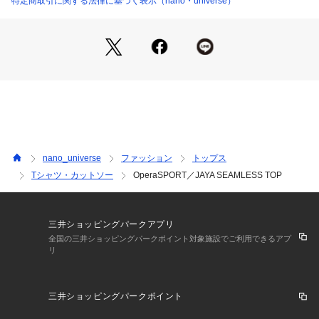
特定商取引に関する法律に基づく表示（nano・universe）
・ON/OFFで様になるアイテム
■素材
・肌触りが優しいコットン素材
・着心地が良い伸縮性のある素材
・洗濯機使用可
■カラー展開
・合わせるボトムを選ばないホワイト地にブラックのパイピン
グ
nano_universe
ファッション
トップス
Tシャツ・カットソー
OperaSPORT／JAYA SEAMLESS TOP
■コーディネート
・ブラックのボトムを合わせてモノトーンでまとめるコーデも
おすすめ
三井ショッピングパークアプリ
■サイズ感
全国の三井ショッピングパークポイント対象施設でご利用できるアプ
リ
・身体にフィットするコンパクトなサイズ感
■メーカー品番：*SS6 Pristine
三井ショッピングパークポイント
■メーカーカラー名