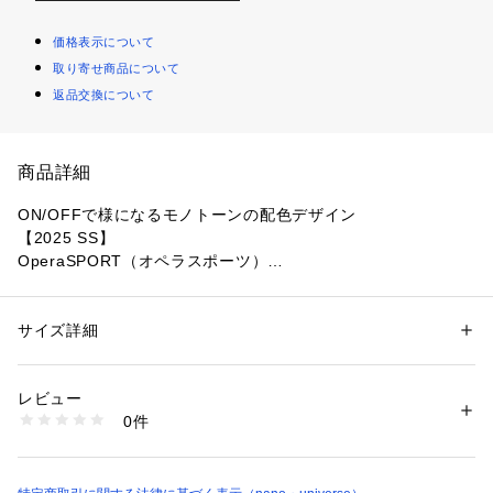
価格表示について
取り寄せ商品について
返品交換について
商品詳細
ON/OFFで様になるモノトーンの配色デザイン
【2025 SS】
OperaSPORT（オペラスポーツ）
フロントのロゴ刺繍がアクセントを効かせる半袖トップス。ネ
ックライン、袖口、裾にブラックのパイピングを施した上品な
サイズ詳細
性別：
レディース
デザインで、伸縮性のある快適な着心地も魅力です。
カテゴリー：
ファッション
 ＞ 
トップス
 ＞ 
Tシャツ・カットソー
素材：（本体）綿 100%（ししゅう部分）ポリエステル 100%
生産国：中国製
レビュー
■デザイン
洗濯：30℃非常に弱い 漂白× アイロン110℃ ドライ× タンブル乾燥× 吊り
0件
・フロント中央に効かせるロゴの刺繍
干し ウェット弱い
※詳しい洗濯方法については、商品の品質表示タグをご覧ください
・女性らしい華やぎを添える裾のメロウフリル仕様
商品番号：
1096600002123 
（モール）
・身体にフィットするコンパクトなシルエット
6715124039 （ショップ）
・接ぎ目がなくストレスフリーなシームレス仕様