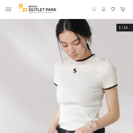
1
/
14