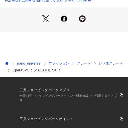
特定商取引に関する法律に基づく表示（nano・universe）
・両サイドのシャーリングディティールがすっきりとした身体
のラインに◎
■素材
・洗濯機使用可
■カラー展開
・レディな印象に着映える鮮やかなレッド
■コーディネート
nano_universe
ファッション
スカート
ひざ丈スカート
・裏地無しなので、インナーにペチスカート合わせがおすすめ
OperaSPORT／AGATHE SKIRT
■サイズ感
・女性らしさを引き立つタイトめのサイズ感
三井ショッピングパークアプリ
■メーカー品番：*SS25_A32 MARS RED
全国の三井ショッピングパークポイント対象施設でご利用できるアプ
リ
■メーカーカラー名
【レッド】MARS RED
三井ショッピングパークポイント
OperaSPORT（オペラスポーツ）