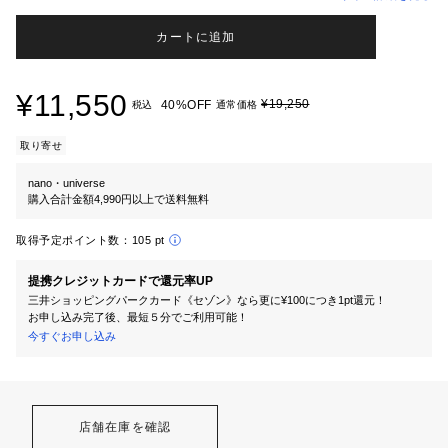
カートに追加
¥11,550
¥19,250
40%OFF
税込
通常価格
取り寄せ
nano・universe
購入合計金額4,990円以上で送料無料
取得予定ポイント数：
105 pt
提携クレジットカードで還元率UP
三井ショッピングパークカード《セゾン》なら更に¥100につき1pt還元！
お申し込み完了後、最短５分でご利用可能！
今すぐお申し込み
店舗在庫を確認