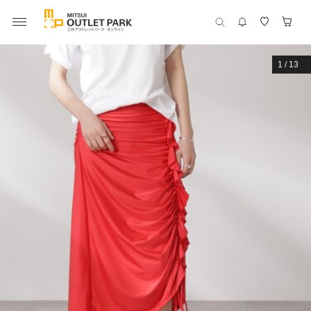
1
/
13