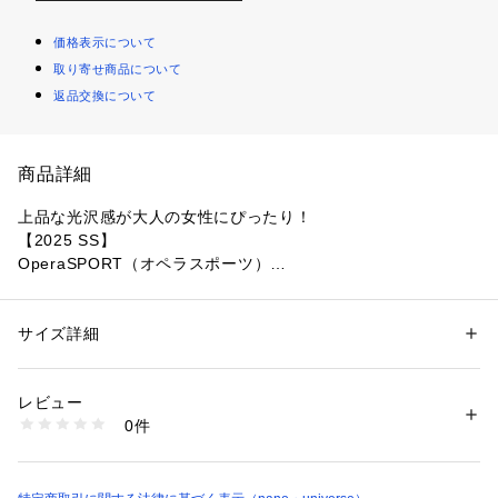
価格表示について
取り寄せ商品について
返品交換について
商品詳細
上品な光沢感が大人の女性にぴったり！
【2025 SS】
OperaSPORT（オペラスポーツ）
遊び心のあるフリルデザインがポイントのスカート。伸縮性が
あり快適なフィット感を実現した一枚。存在感のあるデザイン
サイズ詳細
性別：
レディース
なので、シンプルなトップスに合わせるだけで洒落見えするア
カテゴリー：
ファッション
 ＞ 
スカート
 ＞ 
ひざ丈スカート
素材：ナイロン 75% ポリウレタン 25%
イテムです。
生産国：中国製
レビュー
洗濯：30℃非常に弱い 漂白× アイロン110℃ ドライ× タンブル乾燥× 吊り
0件
■デザイン
干し ウェット弱い
※詳しい洗濯方法については、商品の品質表示タグをご覧ください
・スタイリングに華やかさを添えるスカート
商品番号：
1096600002162 
（モール）
・左側にはスカート全体にフリルディテールが施され遊び心の
6715130015 （ショップ）
あるカスタマイズが可能なデザイン