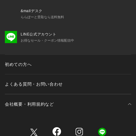
デンマークのファッションブランド。スタイリストとして活躍
するステファニー・ガンデラック、ファッションデザイナーの
&mallデスク
アワ・マリナ・ステルターにより2019年に設立されました。
ららぽーと受取なら送料無料
責任をもって生産することを使命とし、リサイクル素材やオー
ガニック素材を取り入れた生産を行っています。デザインと美
LINE公式アカウント
的感覚を損なうことなく、責任ある適切な服を創造し、クラシ
お得なセール・クーポン情報配信中
カルと現代的なスタイルを融合させるパリ流のスタイルと、コ
ペンハーゲンのスポーティーなエッジを橋渡しするスタイルを
提案しています。
初めての方へ
■取扱方法
洗濯ネットを使用してください。色物（特に濃色）と白物・淡
色物は分けて洗ってください。蛍光増白剤が入っていない洗剤
よくある質問・お問い合わせ
を使用して下さい。摩擦や引っかけにご注意下さい。あて布を
使用してください。釦にはアイロンを当てないで下さい。
会社概要・利用規約など
※サンプルにて撮影、採寸を行う為、実際にお届けする商品と
仕様やサイズが異なる場合がございます。予約時は生産の都合
上、お届け予定時期が前後する場合もございますので、予めご
三井不動産が展開する商業施設一覧
了承下さい。
※光の当たり具合や撮影環境により色味が異なる場合がござい