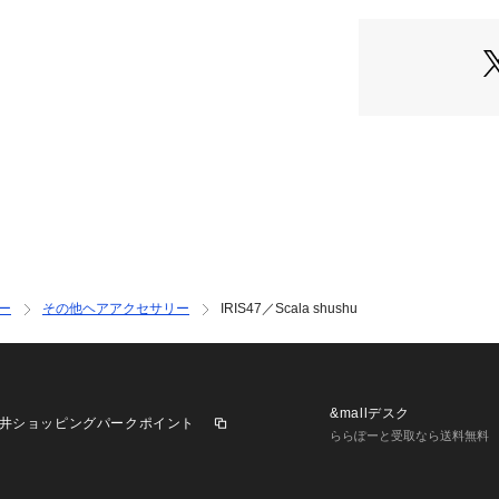
・マニッシュなス
・同色のヘッドバ
・どんなスタイル
・ご自身用にはも
・デイリー、結婚
・ロゴ入り巾着袋
―FABRIC―
・シーズンムード
―SERIES―
6714145020　IRIS4
6714138021　IRIS
ー
その他ヘアアクセサリー
IRIS47／Scala shushu
メーカーNO:HB94
メーカーカラー名:
【ブラック】black
【ブラウン】brow
&mallデスク
井ショッピングパークポイント
ららぽーと受取なら送料無料
IRIS47（イリス
"IRIS"とはギ