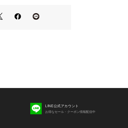
タイルにアクセントとしても◎
ンドと組み合わせるのもオススメ
にも馴染むカラー展開
ちろんギフトにもおすすめ
式、お呼ばれ、パーティーにも◎
付き
高まるベロア素材
7/spirit earring
47/Scala wide headband
n
LINE公式アカウント
お得なセール・クーポン情報配信中
フォーセブン）
リシャ神話に登場する、空と海を繋ぐべ