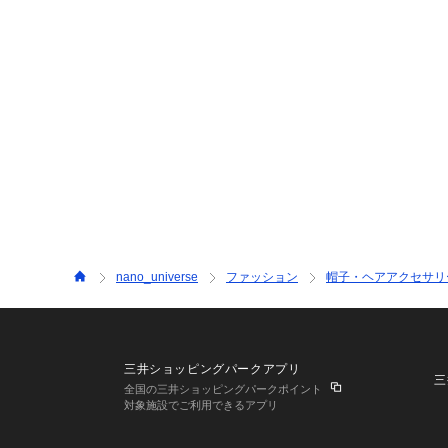
nano_universe
ファッション
帽子・ヘアアクセサリ
三井ショッピングパークアプリ
三
全国の三井ショッピングパークポイント
対象施設でご利用できるアプリ