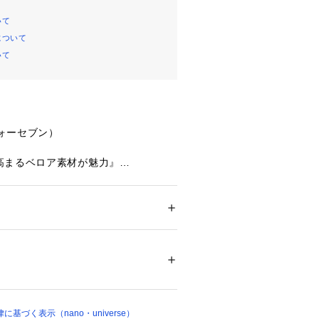
いて
について
いて
フォーセブン）
高まるベロア素材が魅力』
スと上品な艶めきで、ヘアスタイルに
ュシュ。カットソーやシャツなどのマ
アクセントとして使ったり、同色のヘ
合わせるのもオススメ。デイリーから
ション
 ＞ 
帽子・ヘアアクセサリー
 ＞ 
その他
いシーンで活躍するプラスワンアイテ
ート合金
ついては、商品の品質表示タグをご覧くださ
ンスと上品な艶めきで、ヘアスタイル
02175 
（モール）
シュシュ
基づく表示（nano・universe）
ョップ）