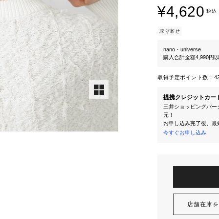
¥4,620
税込
取り寄せ
nano・universe
購入合計金額4,990
取得予定ポイント数：
4
提携クレジットカー
三井ショッピングパーク
元！
お申し込み完了後、最
今すぐお申し込み
店舗在庫