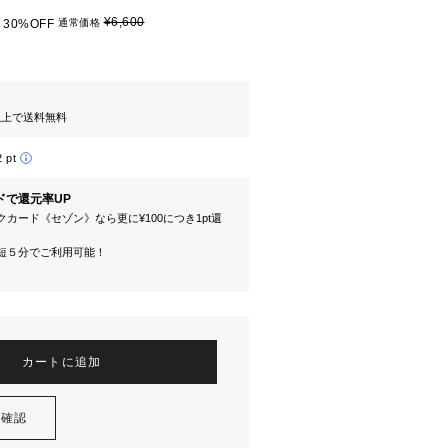
¥6,600
30%OFF
通常価格
円以上で送料無料
2 pt
ドで還元率UP
カード《セゾン》なら更に¥100につき1pt還
短５分でご利用可能！
カートに追加
を確認