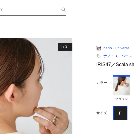
？
1
/
3
nano・universe
ナノ・ユニバース
IRIS47／Scala s
カラー
ブラウン
Ｆ
サイズ