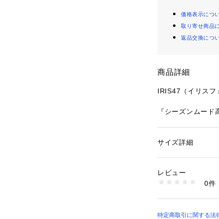
価格表示につ
取り寄せ商品
返品交換につ
商品詳細
IRIS47（イリス
『シーズンムード
立体的なニュアン
上質感を叶えるシ
ニッシュな格好に
サイズ詳細
性別：
レディース
ッドバンドと組み
カテゴリー：
ファッ
ヘアアクセサリー
お呼ばれまで幅広
素材：ベロア　プレ
レビュー
ムです！
生産国：日本製
0件
洗濯：-
※詳しい洗濯方法に
―DETAIL―
い
・立体的なニュア
商品番号：
10966000
に上質感を叶える
特定商取引に関する法律に
6714138022 （シ