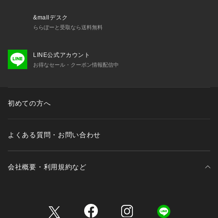
スのジュエリーブランド。Philippeは8年間パリのACADEMIE
 des BEAUX ARTSで学び、樹脂からメタルに移行し曲線で複
&mallデスク
雑な構造と彫刻スタイルを生みます。1999年にSWAROVSKI
ららぽーと受取なら送料無料
とパートナーシップを結び、今では多角クリスタルのいくつか
独占権を持っており、Philippeのデザインに用いられていま
LINE公式アカウント
す。ベースにスズを使用しており、金メッキまたは銀メッキを
お得なセール・クーポン情報配信中
施しています。全ての製品はパリ、レンヌ通りのワークショッ
プでハンドメイドで作られています。
※サンプルにて撮影、採寸を行う為、実際にお届けする商品と
初めての方へ
仕様やサイズが異なる場合がございます。予約時は生産の都合
上、お届け予定時期が前後する場合もございますので、予めご
了承下さい。
よくある質問・お問い合わせ
※光の当たり具合や撮影環境により色味が異なる場合がござい
ます。正しい色味はスタジオ画像の色味をご参照ください。
会社概要・利用規約など
◆お気に入り登録でアイテム情報をゲット◆ 
気になるアイテムをお気に入り登録して、あなただけの欲しい
ものリストを作成！
三井不動産が展開する商業施設一覧
いち早く特典情報をゲットして、お買い物をよりお楽しみくだ
さい。