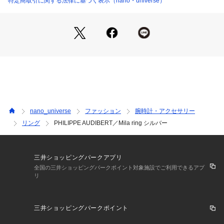
特定商取引に関する法律に基づく表示（nano・universe）
・デイリー、結婚式、お呼ばれ、パーティーにも◎
・ロゴ入り巾着袋付き
■カラー展開
・スタイルや年齢を問わず合わせやすいシルバー
■コーディネート
・キレイめ、カジュアル、オケージョンなど幅広いコーデに活
躍
nano_universe
ファッション
腕時計・アクセサリー
■サイズ感
リング
PHILIPPE AUDIBERT／Mila ring シルバー
・手元を華奢に見せてくれる程よいボリュームのサイズ感
■メーカー品番：BG6540 AR
三井ショッピングパークアプリ
■メーカーカラー名
全国の三井ショッピングパークポイント対象施設でご利用できるアプ
リ
【シルバー】 AR 
PHILIPPE AUDIBERT(フィリップ　オーディベール)
三井ショッピングパークポイント
メタル、ゴム、スワロフスキをミックスしたデザイナーPhilipp
e Audibertによるフェミニンで洗練された、二つとないフラン