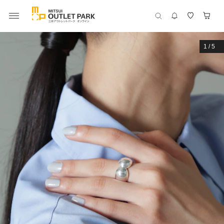
1
/
5