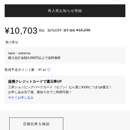
再入荷お知らせ登録
¥10,703
¥15,290
30%OFF
税込
通常価格
取り寄せ
nano・universe
購入合計金額4,990円以上で送料無料
取得予定ポイント数：
97 pt
提携クレジットカードで還元率UP
三井ショッピングパークカード《セゾン》なら更に¥100につき1pt還元！
お申し込み完了後、最短５分でご利用可能！
今すぐお申し込み
店舗在庫を確認