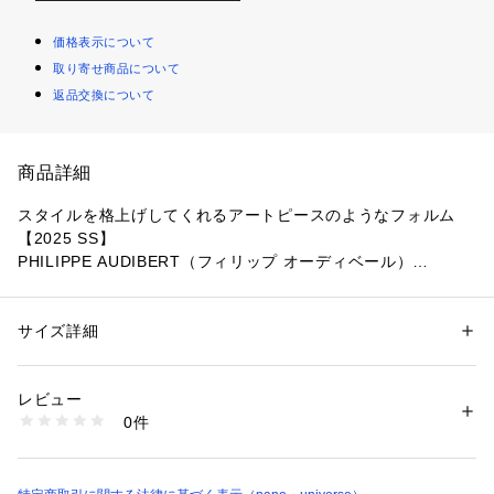
価格表示について
取り寄せ商品について
返品交換について
商品詳細
スタイルを格上げしてくれるアートピースのようなフォルム
【2025 SS】
PHILIPPE AUDIBERT（フィリップ オーディベール）
立体的なフォルムがまるでアートのような、「Mila」シリーズ
のリング。シルバーカラーのモチーフが手元に洗練感を放ち、
サイズ詳細
性別：
レディース
コーディネートを格上げしてくれるプラスワンアイテムです。
カテゴリー：
ファッション
 ＞ 
腕時計・アクセサリー
 ＞ 
リング
素材：-
生産国：フランス製
レビュー
■デザイン
洗濯：-
0件
・手元をキラっと華やかな印象に格上げ
※詳しい洗濯方法については、商品の品質表示タグをご覧ください
商品番号：
1096600002231 
（モール）
・内側にブランドロゴ入り
6715147005 （ショップ）
・お手持ちのリングと合わせてリングコーデも素敵
・ご自身へのご褒美にはもちろん、プレゼントにもおすすめ