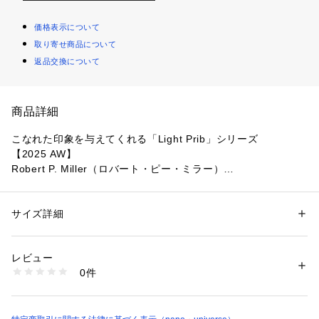
価格表示について
取り寄せ商品について
返品交換について
商品詳細
こなれた印象を与えてくれる「Light Prib」シリーズ
【2025 AW】
Robert P. Miller（ロバート・ピー・ミラー）
◆ご好評の長袖カットソーが新色(ブラック)追加で再登場！◆
サイズ詳細
性別：
レディース
上品な透け感と程よいルーズシルエットが魅力の「Light Pri
カテゴリー：
ファッション
 ＞ 
トップス
 ＞ 
Tシャツ・カットソー
素材：綿100％
b」シリーズの長袖カットソー。ジーンズと合わせてラフに着
生産国：中国製
レビュー
こなしたり、スカートと合わせてフェミニンな雰囲気を演出し
洗濯：-
0件
たりと、幅広いスタイリングに活躍してくれます。
※詳しい洗濯方法については、商品の品質表示タグをご覧ください
商品番号：
1096600002254 
（モール）
6715223045 （ショップ）
■デザイン
・さりげなく漂う上品な透け感が大人の女性にぴったりの一着