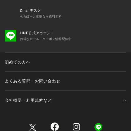
サイズ
&mallデスク
■メーカー品番：RM234-2131
ららぽーと受取なら送料無料
■メーカーカラー名
LINE公式アカウント
【ブラック】BLACK
お得なセール・クーポン情報配信中
【オフホワイト】OFF
Robert P. Miller（ロバート・ピー・ミラー）
1937年に、Roberat P.Millerによって、 アメリカのアーカンソ
初めての方へ
ー州でアンダーウェアブランドとして創業しました。Miller独
自の針抜き仕様の「PANEL RIB」は、画期的な技術力により1
940年代から60年代にかけて現在にも続くブランド地位を確立
よくある質問・お問い合わせ
しました。着るたびに馴染んでくる着心地の良さで、アウター
としてもインナーとしても使い勝手の良いアイテムを目指し展
開。
会社概要・利用規約など
■取扱方法
洗濯で多少縮む事があります。塩素系、酸素系の漂白剤は使用
三井不動産が展開する商業施設一覧
しないで下さい。移染の恐れがありますので、他の物と分けて
洗って下さい。洗濯の際はネットをご使用下さい。タンブラー