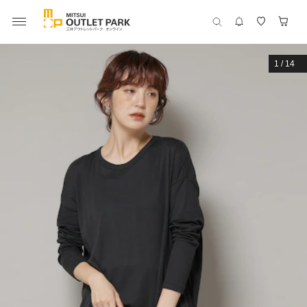
1
/
14