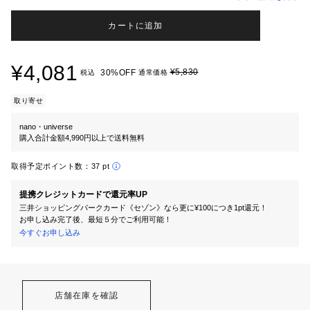
カートに追加
¥4,081
¥5,830
30%OFF
税込
通常価格
取り寄せ
nano・universe
購入合計金額4,990円以上で送料無料
取得予定ポイント数：
37 pt
提携クレジットカードで還元率UP
三井ショッピングパークカード《セゾン》なら更に¥100につき1pt還元！
お申し込み完了後、最短５分でご利用可能！
今すぐお申し込み
店舗在庫を確認