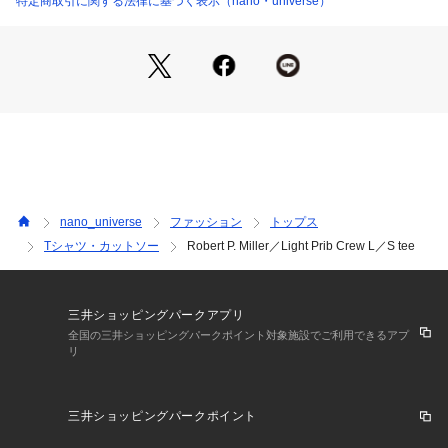
特定商取引に関する法律に基づく表示（nano・universe）
・他のアイテムと調和してくれるシンプルなクルーネック
・ロングシーズン活躍する長袖デザイン
・デイリーの着こなしに重宝するアイテム
■素材
・ナチュラルな素材感と肌触りの良い快適な着心地が特徴
・洗濯機使用可
■カラー展開
・シンプルでどんなボトムにも合わせやすいブラックとオフホ
nano_universe
ファッション
トップス
ワイトの2色展開
Tシャツ・カットソー
Robert P. Miller／Light Prib Crew L／S tee
■コーディネート
・デニムパンツを合わせるだけでお洒落でラフなスタイルが完
成
三井ショッピングパークアプリ
・フレアスカート、タイトスカートどちらの雰囲気にもハマる
全国の三井ショッピングパークポイント対象施設でご利用できるアプ
リ
万能トップス
・インナーやキャミソールとのレイヤードスタイルもおすすめ
三井ショッピングパークポイント
■サイズ感
・体型を気にせずリラックスした着こなしが楽しめるオーバー