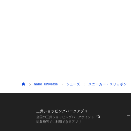
nano_universe
シューズ
スニーカー・スリッポン
三井ショッピングパークアプリ
三
全国の三井ショッピングパークポイント
対象施設でご利用できるアプリ