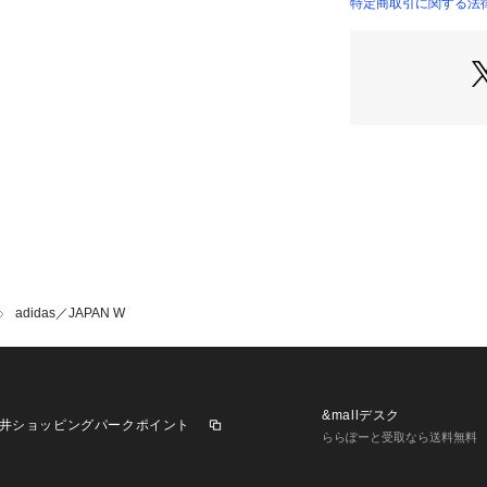
・オリジナルモデ
特定商取引に関する法律に
たデザイン
・ユニークなディ
Tトゥ
■メーカー品番：NL
■メーカーカラー
【ホワイト】IH5
ック/ゴールドメタ
【オフホワイト】J
ーン/オレンジティ
adidas（アディ
adidas／JAPAN W
全てのアスリート
ために設計・開発
マンス」、2001
ブランド「アディ
して展開しています
&mallデスク
井ショッピングパークポイント
マンス」はフット
ららぽーと受取なら送料無料
テゴリーを対象とし
アディ(アドルフ