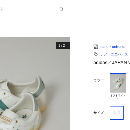
？
1
/
2
nano・universe
ナノ・ユニバース
adidas／JAPAN 
カラー
オフホワイト

２５
サイズ