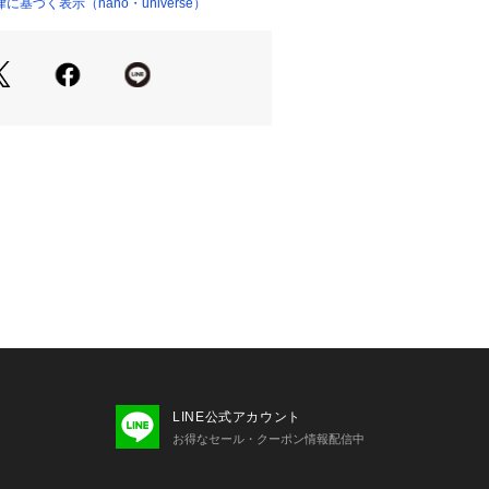
ルの薄型設計をできるだけ忠実に残し
基づく表示（nano・universe）
テールをあしらったダブルステッチの
G13
名
489　フットウェアホワイト/コアブラ
リック
I2663　オフホワイト/カレッジグリ
ント
ダス）
達の最高のスポーツパフォーマンスの
された「アディダス スポーツパフォー
年に登場したストリートスポーツウエア
ダス オリジナルス」を中核ブランドと
。 「アディダス スポーツパフォー
LINE公式アカウント
ボールやランニングなどのスポーツカ
お得なセール・クーポン情報配信中
、1948年ブランド設立当初の創業者
)・ダスラーの思想を元にアスリートが