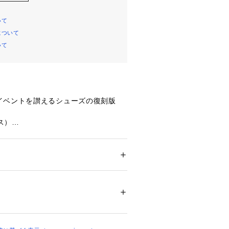
いて
について
いて
イベントを讃えるシューズの復刻版
ダス）
開催された世界的なスポーツイベントの
れていた、トレーニングシューズの復
ナルモデルの薄型設計をできるだけ忠
ズ
 ＞ 
スニーカー・スリッポン
　底：ゴム底
ステッチのTトゥなど、ユニークなデ
った一足です。
ついては、商品の品質表示タグをご覧くださ
02261 
（モール）
わえるadidasのJAPAN W
ョップ）