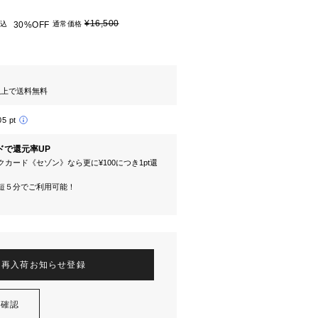
¥16,500
込
30%OFF
通常価格
円以上で送料無料
05 pt
ドで還元率UP
カード《セゾン》なら更に¥100につき1pt還
短５分でご利用可能！
再入荷お知らせ登録
を確認