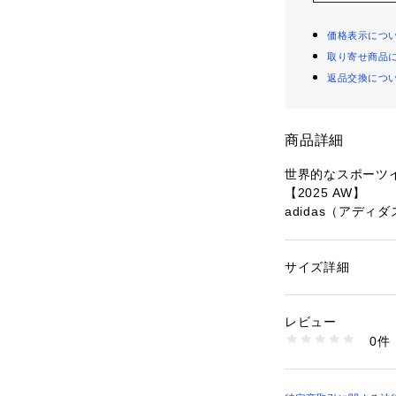
価格表示につ
取り寄せ商品
返品交換につ
商品詳細
世界的なスポーツ
【2025 AW】
adidas（アディ
1964年に日本で
カタログに掲載さ
サイズ詳細
性別：
レディース
刻モデル。オリジ
カテゴリー：
シュー
素材：甲：天然皮革
実に残し、ダブル
生産国：ベトナム製
レビュー
ィテールをあしら
洗濯：-
0件
※詳しい洗濯方法に
い
■デザイン
商品番号：
10966000
・歴史を履く感覚を味
6715234057 （シ