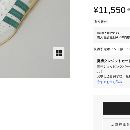
¥11,550
税
取り寄せ
nano・universe
購入合計金額4,990
取得予定ポイント数：
1
提携クレジットカー
三井ショッピングパーク
元！
お申し込み完了後、最
今すぐお申し込み
店舗在庫