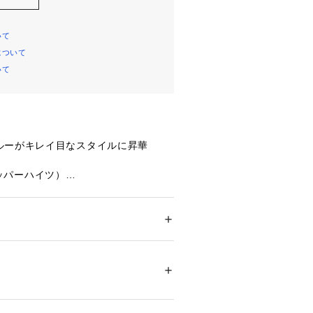
いて
について
いて
ルーがキレイ目なスタイルに昇華
（アッパーハイツ）
ワイドストレートモデル「THE GA
ネット)」が登場。ウエストはフィット、
とりをもたせたシルエットで、足がま
ション
 ＞ 
パンツ
 ＞ 
ロングパンツ
るよう裾は少しだけテーパードさせた
のないきれいなＬ.ブルーの色味が、き
上げてくれるアイテムです。
ついては、商品の品質表示タグをご覧くださ
02279 
（モール）
ョップ）