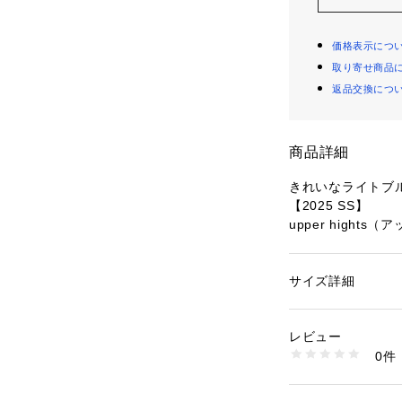
価格表示につ
取り寄せ商品
返品交換につ
商品詳細
きれいなライトブ
【2025 SS】
upper hights
アッパーハイツから
RNET(ザ ガー
サイズ詳細
性別：
レディース
ヒップから下にゆ
カテゴリー：
ファッ
素材：綿100％
っすぐ綺麗に見え
生産国：日本製
レビュー
デザイン。くすみ
洗濯：-
0件
れいめな印象に仕
※詳しい洗濯方法に
い
商品番号：
10966000
■デザイン
6715127028 （シ