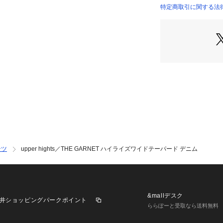
・脚長効果が期待
特定商取引に関する法律に
が特徴のデニムパ
・どんなスタイリ
ン
・大人カジュアル
■素材
・デニムらしいオ
ム地を採用
・茶綿を使用して
ルーが特徴
・洗濯機使用可
■カラー展開
ンツ
upper hights／THE GARNET ハイライズワイドテーパード デニム
・きれいめな印象
■コーディネート
・シンプルなカッ
ルに◎
&mallデスク
井ショッピングパークポイント
・ショート丈のト
ららぽーと受取なら送料無料
タイルアップさせ