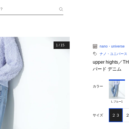
？
1
/
15
nano・universe
ナノ・ユニバース
upper hight
パード デニム
カラー
L.ブルー1
２３
サイズ