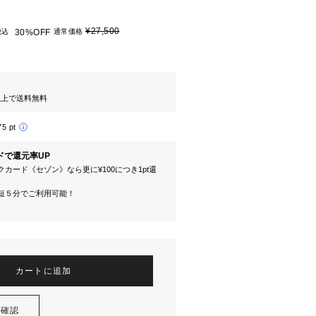
¥27,500
税込
30%OFF
通常価格
円以上で送料無料
75 pt
ドで還元率UP
カード《セゾン》なら更に¥100につき1pt還
短５分でご利用可能！
カートに追加
を確認