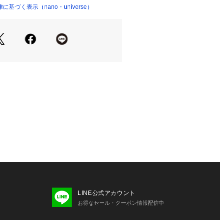
できるハイライズのワイドストレート
基づく表示（nano・universe）
ンツ
ングにも取り入れやすい万能なデザイ
に重宝するアイテム
ーセンティックな表情の綿100％デニ
いないのでくすみのないきれいなＬ.ブ
に仕上げてくれる爽やかなＬ.ブルー
トソーを合わせて上品な大人カジュア
LINE公式アカウント
ップスを合わせたり、裾をインしてス
お得なセール・クーポン情報配信中
ても素敵