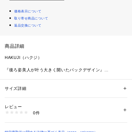
価格表示について
取り寄せ商品について
返品交換について
商品詳細
HAKUJI（ハクジ）
『後ろ姿美人が叶う大きく開いたバックデザイン』
シルクとスーピマコットンで仕立てた、上質な肌触りの新型半
袖プルオーバー。ホールド力をキープしながら、バックシルエ
ットが美しく見えるよう大きく開いたデザインに。度詰の編み
サイズ詳細
性別：
レディース
地で透けも少ないので一枚で着用ができ、インナーとしてデイ
カテゴリー：
ファッション
 ＞ 
トップス
 ＞ 
Tシャツ・カットソー
素材：シルク65% 綿35%
リー使いはもちろん、おうち時間にも活躍するアイテムです。
生産国：日本製
レビュー
洗濯：-
0件
―DETAIL―
※詳しい洗濯方法については、商品の品質表示タグをご覧ください
商品番号：
1096600002289 
（モール）
・シルクとスーピマコットンで仕立てた上質な半袖プルオーバ
6713124008 （ショップ）
ー
・脇部分に縫い目のない丸胴編みのテレコシリーズ