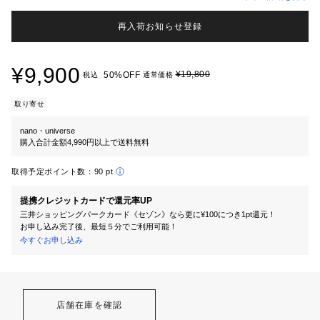
再入荷お知らせ登録
¥9,900
¥19,800
50%OFF
税込
通常価格
取り寄せ
nano・universe
購入合計金額4,990円以上で送料無料
取得予定ポイント数：
90 pt
提携クレジットカードで還元率UP
三井ショッピングパークカード《セゾン》なら更に¥100につき1pt還元！
お申し込み完了後、最短５分でご利用可能！
今すぐお申し込み
店舗在庫を確認