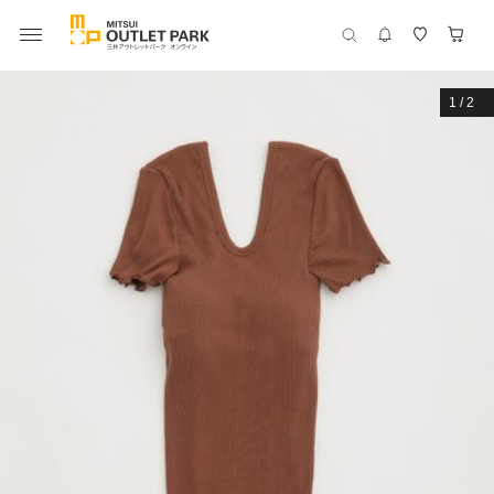
1
/
2