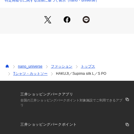
特定商取引に関する法律に基づく表示（nano・universe）
・バックシルエットが美しく見えるよう大きく開いたデザイン
・肌触りの良いストレスフリーな着心地
・吸湿性、通気性、保温性に優れ冬は暖かく夏は涼しい素材
・透け感が少ない度詰の編み地
・1枚でラクに着られるホールド力のあるカップ付き
・ギフトにもおすすめなBox付き
・手洗いに対応したウォッシャブル素材
―SERIES―
6713124007　Supima silk bra camisole
nano_universe
ファッション
トップス
Tシャツ・カットソー
HAKUJI／Supima silk L／S PO
HAKUJI（ハクジ）
シンプルだからこそ、より上質であること。デイリーだからこ
そ、より心地よくあること。装いにクラス感を纏うアウトフィ
ットとして、寛ぎの時間までも美しく整える”HAKUJI”のコン
三井ショッピングパークアプリ
フォートスタイル。暮らしに寄り添った自然美を追求した”HA
全国の三井ショッピングパークポイント対象施設でご利用できるアプ
リ
KUJI”は、日常にこだわりを持つ女性のためのJersey Brandで
す。
三井ショッピングパークポイント
■取扱方法
押し洗いをして下さい。色物(特に濃色)と白物、淡色物は分け