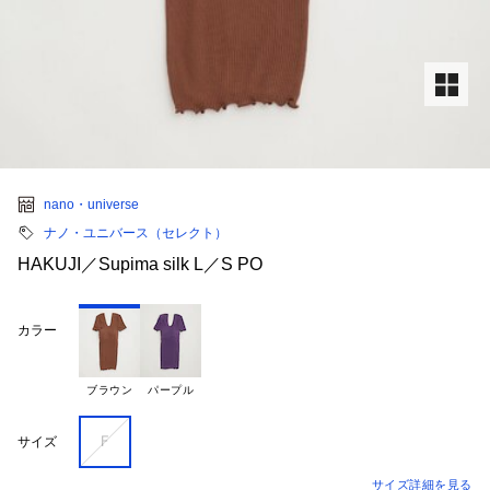
nano・universe
ナノ・ユニバース（セレクト）
HAKUJI／Supima silk L／S PO
カラー
ブラウン
パープル
Ｆ
サイズ
サイズ詳細を見る