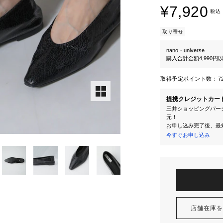
¥7,920
税込
取り寄せ
nano・universe
購入合計金額4,990
取得予定ポイント数：
7
提携クレジットカー
三井ショッピングパーク
元！
お申し込み完了後、最
今すぐお申し込み
店舗在庫