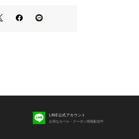
取り入れるだけで今年らしくなるフラ
口とスクエアトウで、ローヒールでも
◎
ラックとコーデのポイントになるシル
にさりげなく合わせたり、ソックスや
すすめ
IRELLA
：
K
ER
LINE公式アカウント
お得なセール・クーポン情報配信中
5cm
4cm