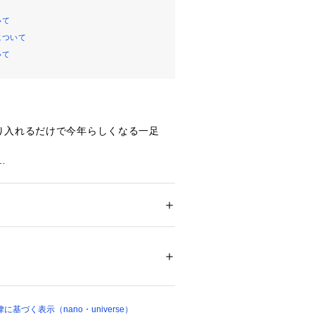
いて
について
いて
り入れるだけで今年らしくなる一足
レザー仕立てのシューズ。Vカットの
トウで、ローヒールでもシャープな印
イルにさりげなく合わせたり、ソック
ズ
 ＞ 
その他シューズ
TPU
も楽しめる1足です。定番カラーのブ
ポイントになるシルバーの2色展開で
ついては、商品の品質表示タグをご覧くださ
02293 
（モール）
ョップ）
革レザー仕立てのシューズ
基づく表示（nano・universe）