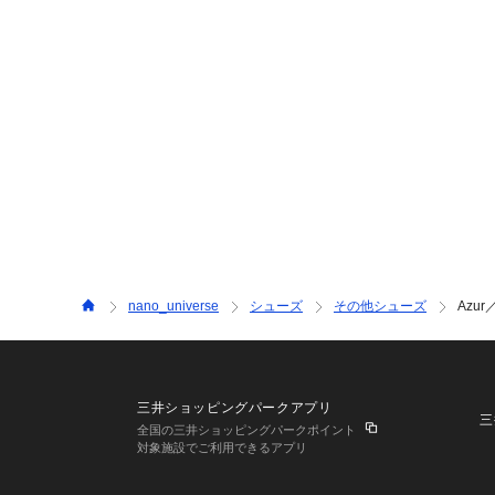
nano_universe
シューズ
その他シューズ
Azu
三井ショッピングパークアプリ
三
全国の三井ショッピングパークポイント
対象施設でご利用できるアプリ