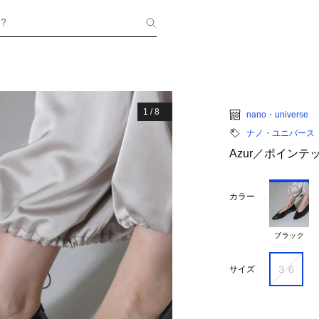
？
1
/
8
nano・universe
ナノ・ユニバース
Azur／ポイン
カラー
ブラック
３６
サイズ