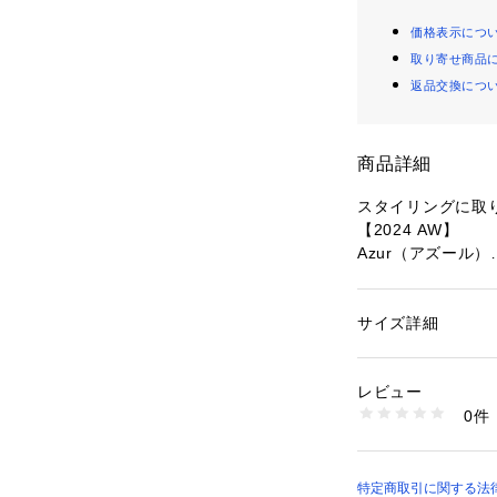
価格表示につ
取り寄せ商品
返品交換につ
商品詳細
スタイリングに取
【2024 AW】
Azur（アズール）
高級感のある牛革
履き口とスクエア
サイズ詳細
性別：
レディース
象に◎パンツスタ
カテゴリー：
シュー
素材：甲: 牛革　底: 
スやタイツ合わせ
生産国：トルコ製
レビュー
ラックとコーデの
洗濯：-
0件
す。
※詳しい洗濯方法に
い
商品番号：
10966000
―DETAIL―
6714233113 （シ
・高級感のある牛
特定商取引に関する法律に