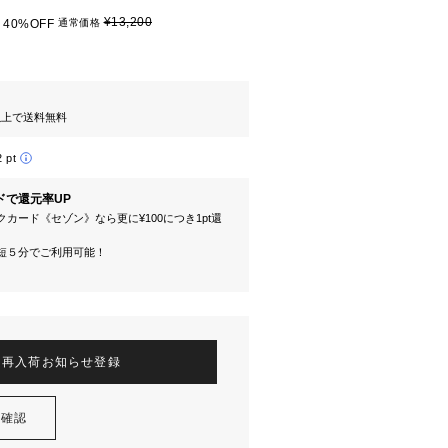
¥13,200
40%OFF
通常価格
円以上で送料無料
2 pt
ドで還元率UP
カード《セゾン》なら更に¥100につき1pt還
短５分でご利用可能！
再入荷お知らせ登録
を確認