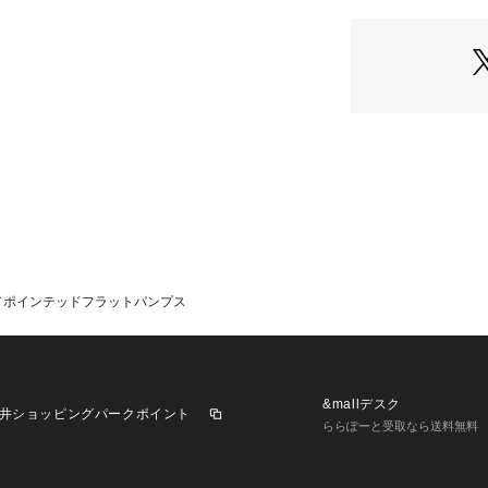
・スタイリングに
ットパンプス
・Vカットの履き
シャープな印象に
・定番カラーのブ
バーの2色展開
・パンツスタイル
タイツ合わせもお
メーカー品番：CIND
メーカーカラー名
【ブラック】BLAC
r／ポインテッドフラットパンプス
【シルバー】 SILV
Azur（アズール）
トルコのブランド
&mallデスク
井ショッピングパークポイント
【対応サイズ】
ららぽーと受取なら送料無料
【36】 23cm-23.
【37】 23.5cm-2