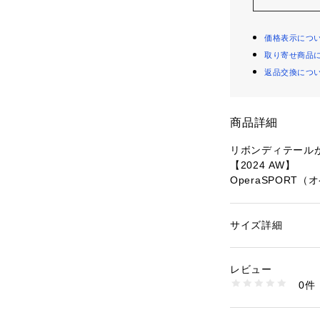
価格表示につ
取り寄せ商品
返品交換につ
商品詳細
リボンディテール
【2024 AW】
OperaSPORT
フロントリボンに
ないようフロント
サイズ詳細
性別：
レディース
リングのアクセン
カテゴリー：
ファッ
素材：コットン100
メンズライクなパ
生産国：中国製
レビュー
めです。
洗濯：30℃非常に弱い
0件
燥× 吊り干し ウェ
※詳しい洗濯方法に
■デザイン
い
・フロントコード
商品番号：
10966000