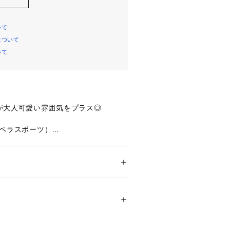
いて
について
いて
が大人可愛い雰囲気をプラス◎
（オペラスポーツ）
目が惹くシャツ。ガーリーになりすぎ
の太めのリボンはラフに結び、スタイ
トに効かせる着こなしがおすすめ◎。
ション
 ＞ 
トップス
 ＞ 
シャツ・ブラウス
%
ンツと合わせて外すスタイルもおすす
 漂白× アイロン150℃ ドライ× タンブル乾
ット非常に弱い
ついては、商品の品質表示タグをご覧くださ
リボンが印象的なデニムシャツ
02298 
（モール）