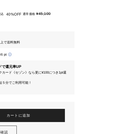
¥45,100
税込
40%OFF
通常価格
円以上で送料無料
46 pt
ドで還元率UP
カード《セゾン》なら更に¥100につき1pt還
短５分でご利用可能！
カートに追加
を確認