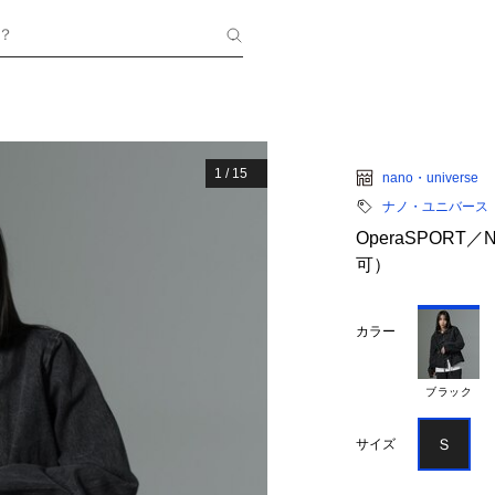
？
1
/
15
nano・universe
ナノ・ユニバース
OperaSPORT
可）
カラー
ブラック
Ｓ
サイズ