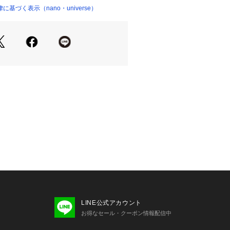
ムを選ばないノーカラーのネックライ
基づく表示（nano・universe）
ョップ）
バーサイズシルエット
フロント4連リボンディテール
のデニム生地
り入れやすいブラック
パンツとのセットアップがおすすめ
と合わせてフェミニンなスタイルにも
OperaSPORT/BAY JEANS（セットア
LINE公式アカウント
お得なセール・クーポン情報配信中