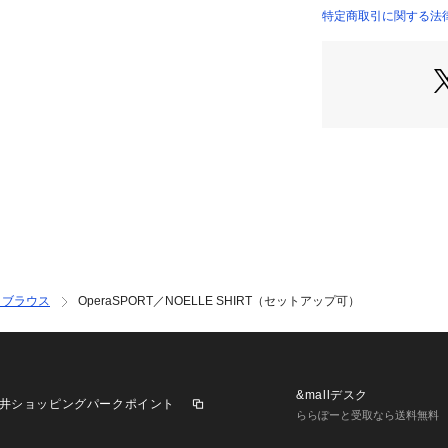
・合わせるアイテ
特定商取引に関する法律に
6714220017 （シ
ン
・袖は長めのオー
・ひねりを加えた
■素材
・コットン100%
・洗濯機使用可
■カラー展開
・ベーシックで取
■コーディネート
・同素材のデニム
・ブラウス
OperaSPORT／NOELLE SHIRT（セットアップ可）
・ロングスカート
◎
■シリーズ
・6714227030　
&mallデスク
井ショッピングパークポイント
ップ可）
ららぽーと受取なら送料無料