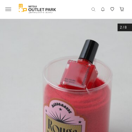
2
/
8