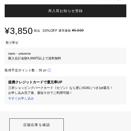
再入荷お知らせ登録
¥3,850
¥5,500
30%OFF
税込
通常価格
取り寄せ
nano・universe
購入合計金額4,990円以上で送料無料
取得予定ポイント数：
35 pt
提携クレジットカードで還元率UP
三井ショッピングパークカード《セゾン》なら更に¥100につき1pt還元！
お申し込み完了後、最短５分でご利用可能！
今すぐお申し込み
店舗在庫を確認