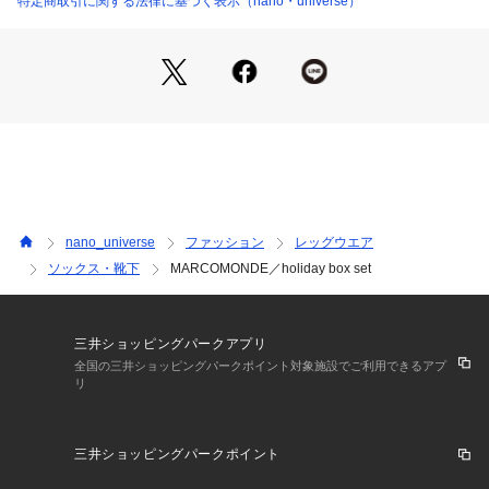
特定商取引に関する法律に基づく表示（nano・universe）
・ふわふわとした柔らかく絹のような光沢が特徴のモヘアソッ
クス
・いつものシューズに合わせるだけで雰囲気を変えられるアイ
テム
・冬の暗くなりがちな足元のポイント使いに◎
・ネイル 10ml
■素材
(ソックス)
・ モコモコでふわふわな肌触りのモヘア素材
nano_universe
ファッション
レッグウエア
ソックス・靴下
MARCOMONDE／holiday box set
■カラー展開
・ホリデーシーズンを盛り上げてくれるシルバーラメと赤の二
色展開
・グレーソックス×シルバーラメネイル
三井ショッピングパークアプリ
・レッドソックス×赤ネイル
全国の三井ショッピングパークポイント対象施設でご利用できるアプ
リ
【適用サイズ】
F: 22.5cm～24.5cm
三井ショッピングパークポイント
※詳しい採寸情報につきましては、アイテムサイズ項目をご確
認ください。