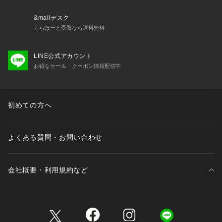
■メーカー品番：GB25P-001
&mallデスク
ららぽーと受取なら送料無料
■メーカーカラー名
【グレー】01：Snow Sparkle
LINE公式アカウント
【レッド】75：Rouge Miracle
お得なセール・クーポン情報配信中
MARCOMONDE（マルコモンド）
旅をして出会う様々な人々、その土地で生まれた独自の文化、
町を彩る色やパターン。訪れる全ての場所での素晴らしい経験
初めての方へ
と発見、それらがマルコモンドのインスピレーションとなり、
カルチャーとモードを融合させたスタイルを提案します。
よくある質問・お問い合わせ
■取扱方法
(ソックス) タンブラー乾燥は避けてください。引っ掛けにご注
意ください。
会社概要・利用規約など
(ネイル) 爪に異常があるときは、ご使用をおやめください。
※サンプルにて撮影、採寸を行う為、実際にお届けする商品と
三井不動産が展開する商業施設一覧
仕様やサイズが異なる場合がございます。予約時は生産の都合
上、お届け予定時期が前後する場合もございますので、予めご