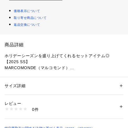
価格表示について
取り寄せ商品について
返品交換について
商品詳細
ホリデーシーズンを盛り上げてくれるセットアイテム◎
【2025 SS】
MARCOMONDE（マルコモンド）
「MARCOMONDE」人気アイテムのモヘアソックスとお揃い
のカラーネイルのホリデーシーズンにおすすめスぺシャツBO
サイズ詳細
性別：
レディース
X。クリスマス気分が盛り上がるRouge Miracle(赤)とSnow S
カテゴリー：
ファッション
 ＞ 
レッグウエア
 ＞ 
ソックス・靴下
素材：(ソックス): ナイロン・モヘヤ・ウール・ポリエステル・ポリウレ
parkle(シルバーラメ)の二色展開。自分へのご褒美としてはも
タン
レビュー
ちろんプレゼントにもおすすめです。
生産国：日本製
0件
洗濯：-
※詳しい洗濯方法については、商品の品質表示タグをご覧ください
■デザイン
商品番号：
1096600002407 
（モール）
・ホリデーシーズンのギフトにぴったりなクリスマス気分が盛
6715151001 （ショップ）
り上がるBOX