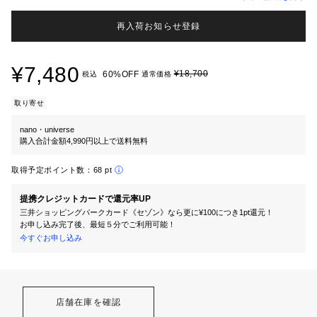
再入荷お知らせ登録
¥7,480
¥18,700
60%OFF
税込
通常価格
取り寄せ
nano・universe
購入合計金額4,990円以上で送料無料
取得予定ポイント数：
68 pt
提携クレジットカードで還元率UP
三井ショッピングパークカード《セゾン》なら更に¥100につき1pt還元！
お申し込み完了後、最短５分でご利用可能！
今すぐお申し込み
店舗在庫を確認