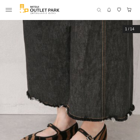
1
/
14