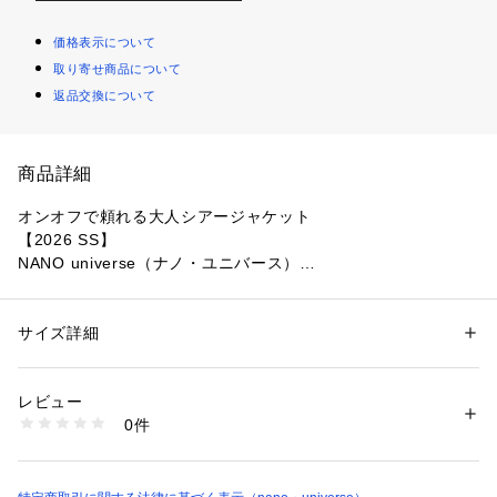
価格表示について
取り寄せ商品について
返品交換について
商品詳細
オンオフで頼れる大人シアージャケット
【2026 SS】 
NANO universe（ナノ・ユニバース）
程よい透け感のシアー素材が上品で清涼感のある印象を与える
ジャケット。しなやかで軽く、ストレスフリーな着心地も魅
サイズ詳細
性別：
レディース
力。カジュアルからきれいめまで幅広く対応し、夏の冷房対策
カテゴリー：
ファッション
 ＞ 
ジャケット
 ＞ 
テーラードジャケット
素材：ポリエステル 100%
や通勤スタイルにも活躍します。
生産国：中国製
レビュー
洗濯：30℃非常に弱い 漂白× アイロン150℃ ドライ弱い タンブル乾燥× 
0件
■デザイン
吊り干し ウェット非常に弱い
※詳しい洗濯方法については、商品の品質表示タグをご覧ください
・抜け感を纏うシングルジャケット
商品番号：
1096600002425 
（モール）
・きちんと感がありオンオフ兼用できるデザイン
6736116305 （ショップ）
・ややゆとりのあるリラックスシルエット