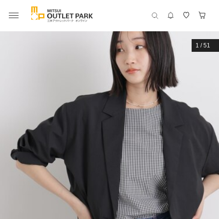
1
/
51