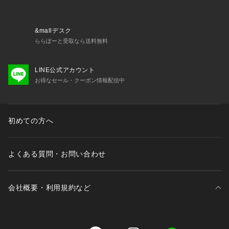
■取扱方法
ネットを使用してください。色物（特に濃色）と白物・淡色物
&mallデスク
は分けて洗ってください。蛍光増白剤が入っていない洗剤を使
ららぽーと受取なら送料無料
用して下さい。濡れたままの放置や、長時間の浸漬はしないで
下さい。洗濯後は形を整えて直ちに干してください。あて布を
LINE公式アカウント
使用してください。
お得なセール・クーポン情報配信中
※サンプルにて撮影、採寸を行う為、実際にお届けする商品と
仕様やサイズが異なる場合がございます。予約時は生産の都合
上、お届け予定時期が前後する場合もございますので、予めご
初めての方へ
了承下さい。
※光の当たり具合や撮影環境により色味が異なる場合がござい
ます。正しい色味はスタジオ画像の色味をご参照ください。
よくある質問・お問い合わせ
※こちらの商品は、アウトレット店舗での取り扱いになりま
す。直接店舗へお問い合わせの際はアウトレット店舗へお願い
会社概要・利用規約など
致します。プロパー店舗での取り扱いはございませんので、ご
了承ください。
◆お気に入り登録でアイテム情報をゲット◆ 
三井不動産が展開する商業施設一覧