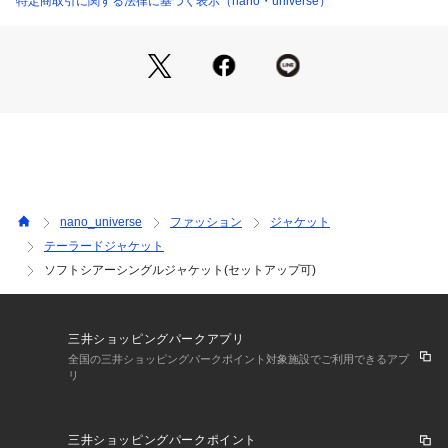
特定商取引に関する法律に基づく表示（nano・universe）
・軽やかな着心地で、シャツ感覚でさらっと羽織れる一枚
■素材
・透け感は控えめで、上品な抜け感を演出する素材感
・洗濯機使用可
■カラー展開
・スタイリングを引き締める定番カラーのブラック、やわらか
くナチュラルな雰囲気のベージュ、さりげない華やかさをプラ
スするイエロー
nano_universe
ファッション
ジャケット
テーラードジャケット
■コーディネート
ソフトシアーシングルジャケット(セットアップ可)
・袖を折り返して抜け感のある着こなしが可能◎
・同素材のパンツと合わせたセットアップスタイルもおすすめ
■シリーズ
三井ショッピングパークアプリ
・6736127308　ソフトシアーツータックワイドパンツ(セッ
全国の三井ショッピングパークポイント対象施設でご利用できるアプ
トアップ可)
リ
■サイズ感
・インナーを選ばずレイヤードしやすいサイズ感
三井ショッピングパークポイント