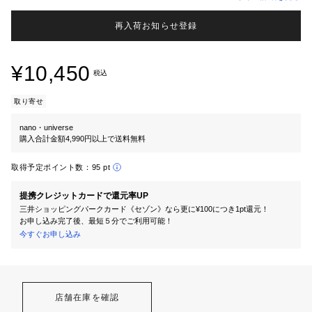
再入荷お知らせ登録
¥10,450
税込
取り寄せ
nano・universe
購入合計金額4,990円以上で送料無料
取得予定ポイント数：
95 pt
提携クレジットカードで還元率UP
三井ショッピングパークカード《セゾン》なら更に¥100につき1pt還元！
お申し込み完了後、最短５分でご利用可能！
今すぐお申し込み
店舗在庫を確認