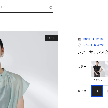
？
3
/
31
nano・universe
NANO universe
シアーサテンス
カラー
ブラック
Ｓ
サイズ