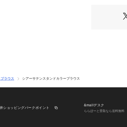
・きちんと感のあ
・衿ぐりに入った
・スクエアカット
てインアウトどち
■素材
・軽やかで光沢感
・手洗いに対応し
■カラー展開
・シックな印象でO
・女性らしく柔ら
・シーズンムード
・ブラウス
シアーサテンスタンドカラーブラウス
■コーディネート
・デニムやワイド
ラックスやIライン
スタイルにも◎
&mallデスク
井ショッピングパークポイント
・キャミソールワ
ららぽーと受取なら送料無料
てもポイントにな