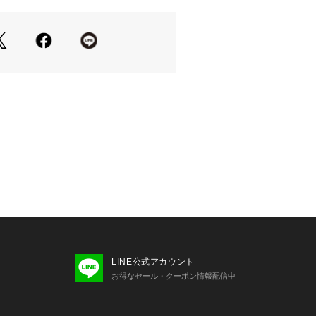
るスタンドカラー
ギャザーがふわっとドレープ感を演出
した裾は、ボトムのバランス似合わせ
らでも〇
のあるシアーサテン素材
たウォッシャブル素材
N/OFF様になるブラック
かい雰囲気のモカ
が高まる爽やかなミント
パンツとカジュアルに合わせたり、ス
スカートにINしてキレイめなオフィス
LINE公式アカウント
ンピースやサロペットのインナーとし
お得なセール・クーポン情報配信中
る一着