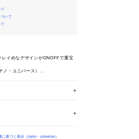
いて
について
いて
レイめなデザインがONOFFで重宝
se（ナノ・ユニバース）
シアーサテンのスタンドカラーブラウ
ンをアップデートして再登場！スタン
に入ったギャザーがふわっと女性らし
ション
 ＞ 
トップス
 ＞ 
シャツ・ブラウス
ロース系繊維） 84% ポリエステル 16%
出。光沢感のある上品な素材感がカジ
めにも重宝する一着です。
アイロン110℃ ドライ弱い タンブル乾燥× 吊
に弱い
ついては、商品の品質表示タグをご覧くださ
えでさりげなく二の腕周りをカバーし
02657 
（モール）
スリーブ
基づく表示（nano・universe）
ョップ）