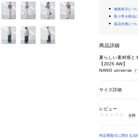
価格表示につ
取り寄せ商品
返品交換につ
商品詳細
夏らしい素材感とキ
【2025 AW】
NANO univer
昨年ご好評頂いた
スが、今季デザイ
サイズ詳細
性別：
レディース
ドカラーの衿ぐり
カテゴリー：
ファッ
素材：再生繊維 （セル
いドレープ感を演
生産国：中国製
レビュー
ュアルにもきれい
洗濯：手洗い 漂白× 
0件
り干し ウェット非常
※詳しい洗濯方法に
■デザイン
い
・ラグラン切り替
商品番号：
10966000
てくれるフレンチ
特定商取引に関する法律に
6695221304 （シ