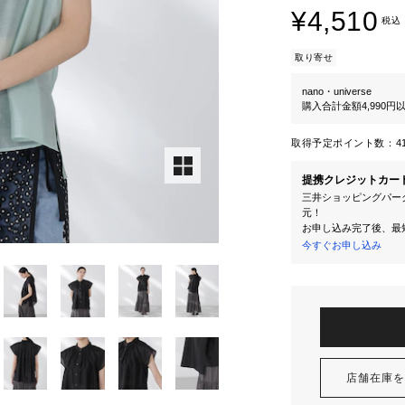
¥4,510
税込
取り寄せ
nano・universe
購入合計金額4,990
取得予定ポイント数：
4
提携クレジットカー
三井ショッピングパーク
元！
お申し込み完了後、最
今すぐお申し込み
店舗在庫