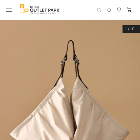
1
/
10