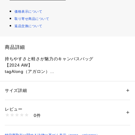
価格表示について
取り寄せ商品について
返品交換について
商品詳細
持ちやすさと軽さが魅力のキャンバスバッグ
【2024 AW】
tagAlong（アガロン）
-Brand concept-
Share my likes パーソナルな「好き」を起点とした お気に入
サイズ詳細
性別：
メンズ
りスーヴェニアブランド
カテゴリー：
バッグ
 ＞ 
その他バッグ
素材：（表生地）コットン 100%（裏生地）コットン 100%（附属部分）
牛革 亜鉛合金
レビュー
-Story-
生産国：中国製
0件
私たちが心に抱く「好き」という感情。それは、年齢を重ねて
洗濯：洗濯× 漂白× アイロン× ドライ× タンブル乾燥× ウェット×
※詳しい洗濯方法については、商品の品質表示タグをご覧ください
も変わらない大切なものです。tagAlongは、その「好き」を大
商品番号：
1096600002677 
（モール）
切にしたいという想いから生まれました。触れるたびに心地よ
6684232209 （ショップ）
い手触り、思わず鼻をくすぐる香り、目を惹きつける色彩やフ