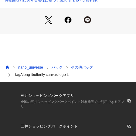
特定商取引に関する法律に基づく表示（nano・universe）
ォルム、耳に残るブランド名の響きやロゴのデザイン。私たち
の五感を刺激するもの、それがtagAlongの原点です。
少し不便だったり、完璧とは言えないかもしれないもの。で
も、その不完全さが愛おしくて、手放せない。そんな「お気に
入り」を、あなたと共有したいという気持ちがtagAlongには込
められています。私たちにとっての大切なものが、あなたにと
っても特別な存在になってほしい。お気に入りに囲まれた日々
が、少しでも豊かで幸せなものになることを願って。
nano_universe
バッグ
その他バッグ
2024年8月、tagAlongの世界は少しずつ広がっていきます。多
｢tagAlong｣butterfly canvas logo L
くの人に愛される、小さなスーヴェニアブランドとして。あな
たの大切な「お気に入り」を、tagAlongと共に見つけてみませ
んか？
三井ショッピングパークアプリ
-About Product-
全国の三井ショッピングパークポイント対象施設でご利用できるアプ
リ
tagAlongの最初のプロダクトは、「butterfly」と名付けられた
バッグ。街中でウィンドウに映るその姿を、つい見てしまうよ
うな、少し不思議で愛らしいフォルムが特徴です。毎日の暮ら
三井ショッピングパークポイント
しに寄り添い、どんな日も共に過ごす相棒として、あなたの
「好き」に寄り添います。