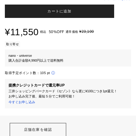
カートに追加
¥11,550
¥23,100
50%OFF
税込
通常価格
取り寄せ
nano・universe
購入合計金額4,990円以上で送料無料
取得予定ポイント数：
105 pt
提携クレジットカードで還元率UP
三井ショッピングパークカード《セゾン》なら更に¥100につき1pt還元！
お申し込み完了後、最短５分でご利用可能！
今すぐお申し込み
店舗在庫を確認