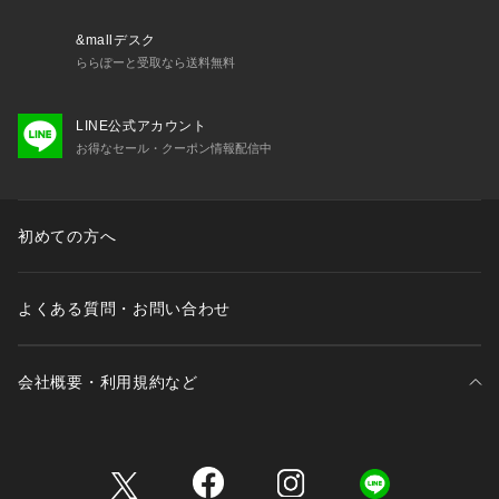
温かみのあるキャンバス地は、使うほどに手に馴染み、日々の
&mallデスク
生活に寄り添う相棒のような存在。カジュアルな装いにぴった
ららぽーと受取なら送料無料
りで、どんなシーンでも自然にフィットします。持ちやすさと
軽さが魅力のキャンバスバッグは、あなたの「お気に入り」と
LINE公式アカウント
して長く愛用していただけます。
お得なセール・クーポン情報配信中
合成皮革は、シックで洗練されたスタイルを求める方に最適。
滑らかな手触りと光沢感が高級感を演出し、オフィスやフォー
マルな場面でも活躍します。耐久性にも優れているため、日々
初めての方へ
の使用にも安心してお使いいただけます。
素材選びからディテールに至るまで、すべての工程にこだわ
よくある質問・お問い合わせ
り、シンプルながらも使い勝手の良さを追求しました。持つた
びに心地よさを感じ、いつでも一緒にいたくなる相棒のような
存在です
会社概要・利用規約など
■シリーズ
6684232207　｢tagAlong｣ butterfly L
三井不動産が展開する商業施設一覧
6684232208　｢tagAlong｣ butterfly M
6684232210　｢tagAlong｣butterfly canvas logo M