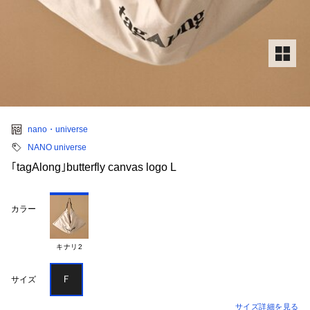
nano・universe
NANO universe
｢tagAlong｣butterfly canvas logo L
カラー
キナリ2
Ｆ
サイズ
サイズ詳細を見る