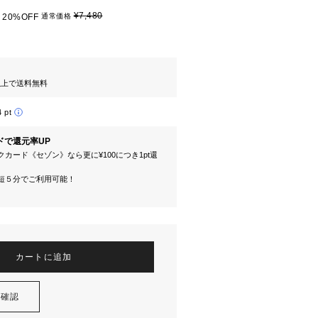
¥7,480
20%OFF
通常価格
円以上で送料無料
4 pt
ドで還元率UP
カード《セゾン》なら更に¥100につき1pt還
短５分でご利用可能！
カートに追加
を確認