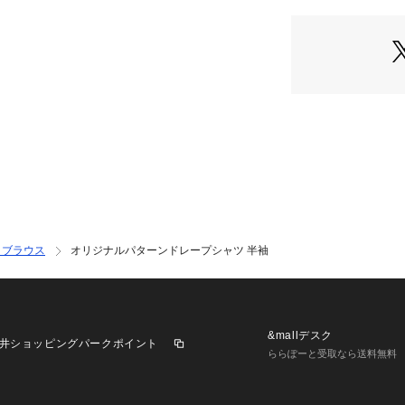
■デザイン
・少し陽気でユニ
シャツ
・抜け感のあるオ
・大人のリゾート
・羽織としてもお
■素材
・上品な落ち感の
・洗濯機使用可
■カラー展開
・ブラウス
オリジナルパターンドレープシャツ 半袖
・オリジナルパタ
・パターン1：車
・パターン2：ガ
・パターン3：タ
&mallデスク
井ショッピングパークポイント
■コーディネート
ららぽーと受取なら送料無料
・リネンライクな
スタイルがおすす