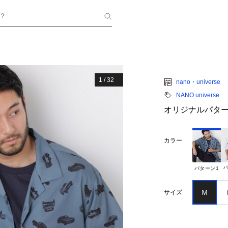
？
1
/
32
nano・universe
NANO universe
オリジナルパター
カラー
パ
パターン1
Ｍ
サイズ