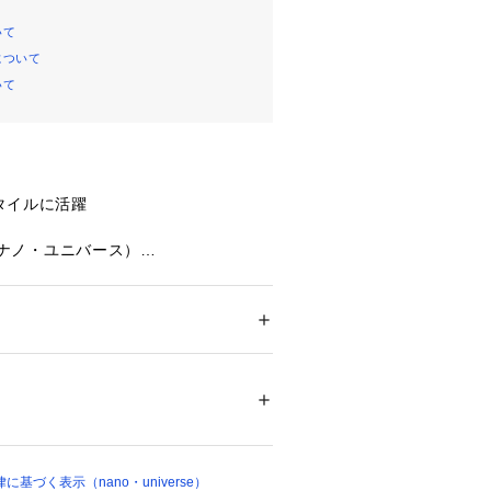
いて
について
いて
タイルに活躍
se（ナノ・ユニバース）
としてもおすすめ◆
タコス、さらにはPCやガラケーといっ
ション
 ＞ 
トップス
 ＞ 
シャツ・ブラウス
00%
、少し陽気でユニークなモチーフを詰
ナルのパターンシャツ。上品な落ち感
 漂白× アイロン150℃ ドライ× タンブル乾
地を使用した、大人のリゾートスタイ
ット非常に弱い
ついては、商品の品質表示タグをご覧くださ
枚。フロントを開けてTシャツの上に
で、こなれ感のあるスタイリングが完
02773 
（モール）
基づく表示（nano・universe）
ョップ）