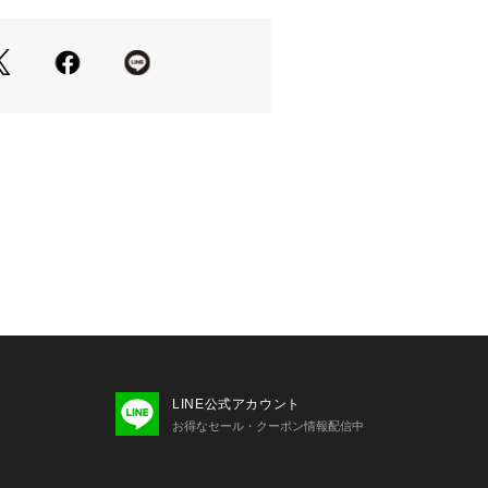
ークなモチーフのオリジナルパターン
ープンカラー仕様
スタイルに重宝
すすめ
あるドレープ生地を使用
ーンの3色
ジェット
コス
LINE公式アカウント
お得なセール・クーポン情報配信中
ボトムやショーツと合わせたリゾート
め