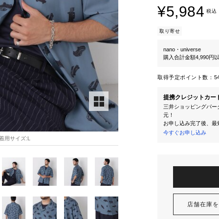
¥5,984
税込
取り寄せ
nano・universe
購入合計金額4,990
取得予定ポイント数：
5
提携クレジットカー
三井ショッピングパーク
元！
お申し込み完了後、最
今すぐお申し込み
7 着用サイズ:L
店舗在庫