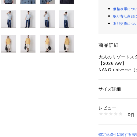
価格表示につ
取り寄せ商品
返品交換につ
商品詳細
大人のリゾートス
【2026 AW】
NANO univer
◆暑い時期の羽織
サイズ詳細
性別：
メンズ
クラシックカーに
カテゴリー：
ファッ
素材：ポリエステル 1
たガジェットなど
生産国：中国製
レビュー
め込んだ、オリジ
洗濯：30℃非常に弱い
0件
のあるドレープ生
燥× 吊り干し ウェ
※詳しい洗濯方法に
ルにぴったりな一
い
サッと羽織るだけ
商品番号：
10966000
成します。
特定商取引に関する法律に
6726221210 （シ