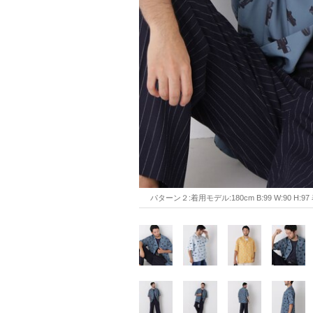
パターン２:着用モデル:180cm B:99 W:90 H:9