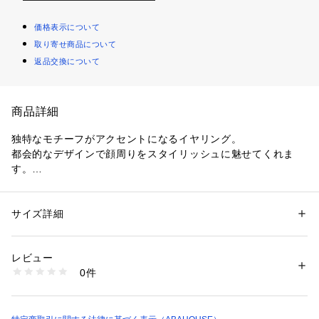
価格表示について
取り寄せ商品について
返品交換について
商品詳細
独特なモチーフがアクセントになるイヤリング。
都会的なデザインで顔周りをスタイリッシュに魅せてくれま
す。
【RLIGHTs(ライツ)】
身につける人自身の自然な美しさをより美しく表現したいとい
サイズ詳細
性別：
レディース
う想いから「RLIGHTs」は生まれています。
カテゴリー：
ファッション
 ＞ 
腕時計・アクセサリー
 ＞ 
ピアス
素材：真鍮 シリコン
「独自のモード感」に「トレンド感」を取り入れ、トータルコ
生産国：日本
レビュー
ーディネイトで生きるデザインを意識したハンドメイド・アク
商品番号：
1096700000061 
（モール）
0件
セサリーコレクションです。
32431063010 （ショップ）