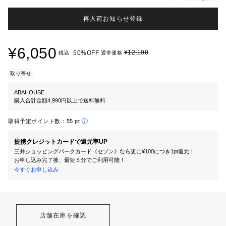
再入荷お知らせ登録
¥6,050
¥12,100
50%OFF
税込
通常価格
取り寄せ
ABAHOUSE
購入合計金額4,990円以上で送料無料
取得予定ポイント数：
55 pt
提携クレジットカードで還元率UP
三井ショッピングパークカード《セゾン》なら更に¥100につき1pt還元！
お申し込み完了後、最短５分でご利用可能！
今すぐお申し込み
店舗在庫を確認