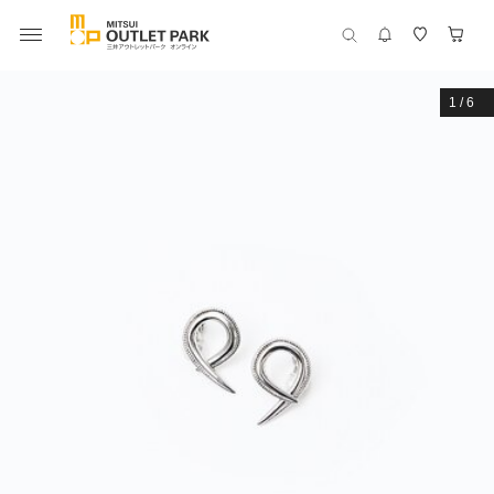
1
/
6