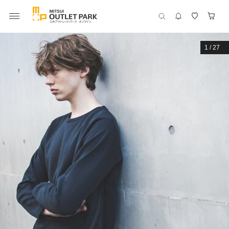
1
/
27