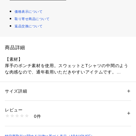
価格表示について
取り寄せ商品について
返品交換について
商品詳細
【素材】
厚手のポンチ素材を使用。スウェットとTシャツの中間のよう
な肉感なので、通年着用いただきやすいアイテムです。
【デザイン】
裾にかけて斜めに入ったジップデザインが特徴的。ジップは金
サイズ詳細
性別：
メンズ
属見えするメタリックスファスナーを使用しているので、高級
カテゴリー：
ファッション
 ＞ 
トップス
 ＞ 
Tシャツ・カットソー
素材：コットン75% ポリエステル25%
感がありつつ軽い着心地です。
生産国：中国
レビュー
バックにはリフレクター(反射素材)をプラスしており、アクセ
洗濯：手洗い可
0件
ントになっています。
※詳しい洗濯方法については、商品の品質表示タグをご覧ください
商品番号：
1096700000166 
（モール）
シルエットは少しゆったりめ。
02416020001 （ショップ）
ホワイト モデル：H185 B83 W70 H85 着用サイズ：48