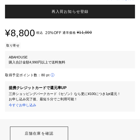
再入荷お知らせ登録
¥8,800
¥11,000
20%OFF
税込
通常価格
取り寄せ
ABAHOUSE
購入合計金額4,990円以上で送料無料
取得予定ポイント数：
80 pt
提携クレジットカードで還元率UP
三井ショッピングパークカード《セゾン》なら更に¥100につき1pt還元！
お申し込み完了後、最短５分でご利用可能！
今すぐお申し込み
店舗在庫を確認