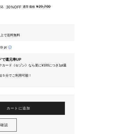
¥29,700
税込
30%OFF
通常価格
円以上で送料無料
89 pt
ドで還元率UP
カード《セゾン》なら更に¥100につき1pt還
短５分でご利用可能！
カートに追加
を確認