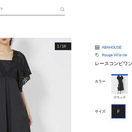
？
1
/
16
ABAHOUSE
Rouge Vif la cle
レースコンビワ
カラー
ブラック
F
サイズ