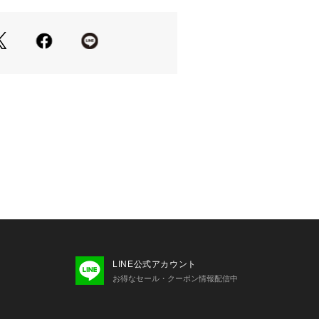
の当たり具合やパソコンなどの閲覧環
って見える場合がございます。あらか
い。
ンプルです。
、加工が若干異なる場合があります。
くまで目安となります。
品、通常商品との同時決済はできませ
、お届け予定が前後する場合がありま
が店頭販売より遅れる場合もありま
、一部の店舗、通販で販売中の場合が
LINE公式アカウント
ご了承下さい。
お得なセール・クーポン情報配信中
、タグ等に記載されている「取り扱い