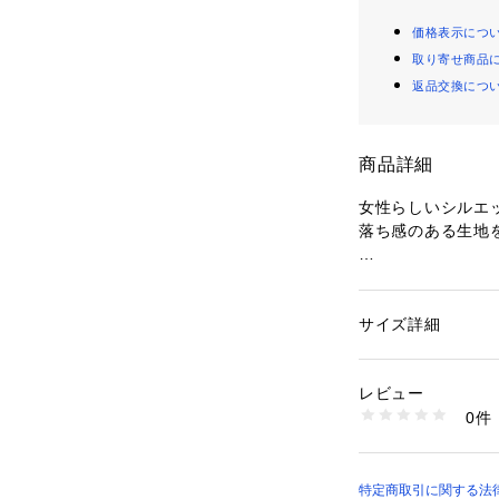
価格表示につ
取り寄せ商品
返品交換につ
商品詳細
女性らしいシルエ
落ち感のある生地
ミニマルなボディ
可愛らしさと上品
サイズ詳細
性別：
レディース
高めの位置でシェ
カテゴリー：
ファッ
素材：本体 ポリエステ
脚長効果も抜群。
ステル42%  ペチコ
レビュー
生産国：日本
0件
落ち着いたデザイ
洗濯：手洗い可
※詳しい洗濯方法に
呼ばれのシーンは
い
ちょっとしたお出
商品番号：
10967000
特定商取引に関する法律
31490090000 （