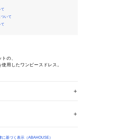
いて
について
いて
ットの、
を使用したワンピースドレス。
だからこそ引き立つレースの袖は、
さを引き立てます。
イプされたウエストラインは
ション
 ＞ 
ワンピース・ドレス
 ＞ 
ワンピース
ル100% レース部分 コットン58% ポリエ
ート ポリエステル100%
ンなので、結婚式やパーティー等のお
ついては、商品の品質表示タグをご覧くださ
もちろん、
かけやお食事にもおすすめです。
00491 
（モール）
に基づく表示（ABAHOUSE）
ショップ）