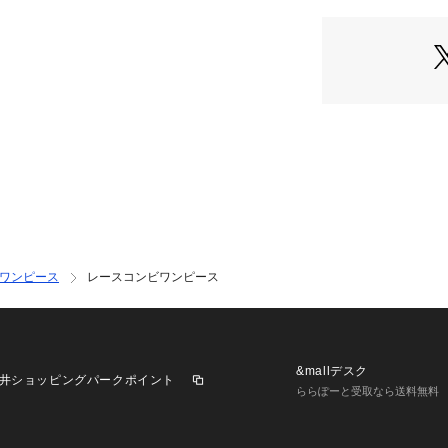
【注意事項】
※商品画像は、光
境により、
実際の色味と異な
じめご了承くださ
※画像の商品はサ
実際の商品と仕様
※サイズ表記はあ
※その他の予約商
ん。
ワンピース
レースコンビワンピース
※入荷状況により
す。
※お客様への発送
す。
※追加生産商品は
&mallデスク
井ショッピングパークポイント
ございます。予め
ららぽーと受取なら送料無料
※商品を使用前に
上の注意書き」