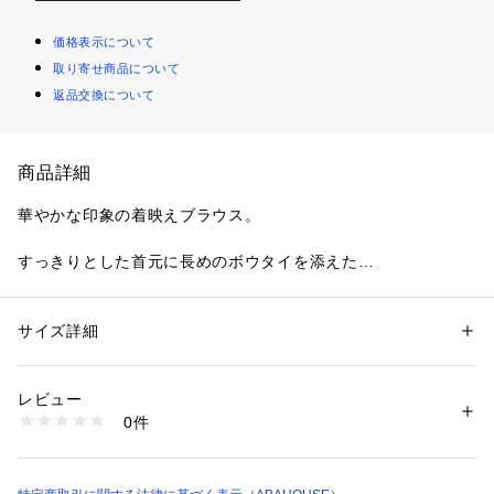
価格表示について
取り寄せ商品について
返品交換について
商品詳細
華やかな印象の着映えブラウス。
すっきりとした首元に長めのボウタイを添えた
、抜け感がありながらもキレイ見えも叶う優秀デザイン。
ギャザーを存分に寄せた緩やかなシルエットで、
サイズ詳細
性別：
レディース
360度こなれた印象にアピールできるのも魅力です。
カテゴリー：
ファッション
 ＞ 
トップス
 ＞ 
シャツ・ブラウス
素材：再生繊維（セルロース）100%
生産国：中国
レビュー
そのまま垂らしたりフロントで結んだりと、これ1枚で様々な
洗濯：手洗い可
0件
表情を楽しめるのも嬉しい。
※詳しい洗濯方法については、商品の品質表示タグをご覧ください
商品番号：
1096700000533 
（モール）
31480010010 （ショップ）
ジャケットやスラックスと合わせてセレモニーやお仕事にはも
ちろん、