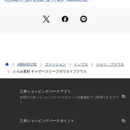
特定商取引に関する法律に基づく表示（ABAHOUSE）
デニムでカジュアルダウンした着こなしもおすすめです。
【注意事項】
※商品画像は、光の当たり具合やパソコンなどの閲覧環境によ
り、
実際の色味と異なって見える場合がございます。あらかじめご
ABAHOUSE
ファッション
トップス
シャツ・ブラウス
了承ください。
とろみ素材 ギャザースリーブボウタイブラウス
※画像の商品はサンプルです。
実際の商品と仕様、加工が若干異なる場合があります。
※サイズ表記はあくまで目安となります。
※その他の予約商品、通常商品との同時決済はできません。
三井ショッピングパークアプリ
※入荷状況により、お届け予定が前後する場合があります。
全国の三井ショッピングパークポイント対象施設でご利用できるアプ
リ
※お客様への発送が店頭販売より遅れる場合もあります。
※追加生産商品は、一部の店舗、通販で販売中の場合がござい
ます。予めご了承下さい。
三井ショッピングパークポイント
※商品を使用前に、タグ等に記載されている「取り扱い上の注
意書き」