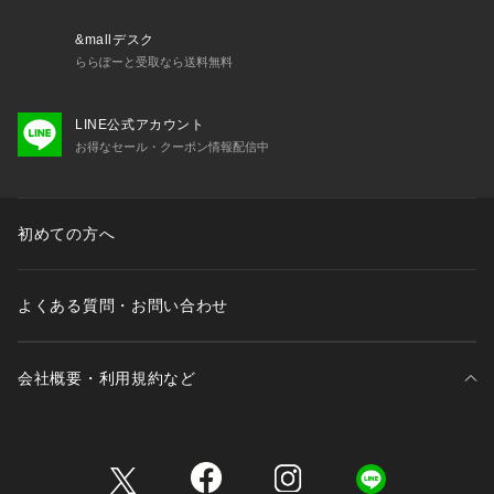
「洗濯表示」を必ずご確認ください。
※商品に不良が無い場合、包装紙および箱の彼損がございまし
&mallデスク
ても発送いたします。
ららぽーと受取なら送料無料
あらかじめご了承ください。
LINE公式アカウント
お得なセール・クーポン情報配信中
初めての方へ
よくある質問・お問い合わせ
会社概要・利用規約など
三井不動産が展開する商業施設一覧