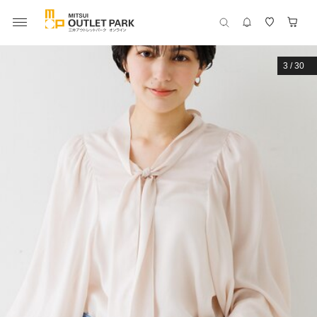
3
/
30