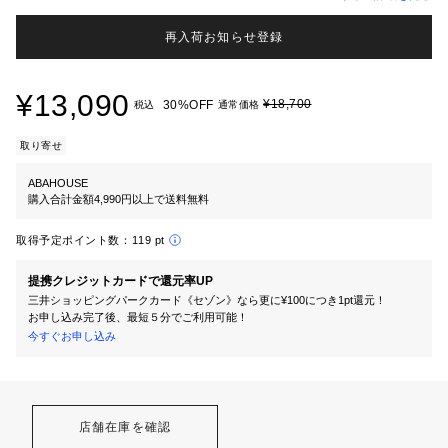
再入荷お知らせ登録
¥13,090
¥18,700
30%OFF
税込
通常価格
取り寄せ
ABAHOUSE
購入合計金額4,990円以上で送料無料
取得予定ポイント数：
119 pt
提携クレジットカードで還元率UP
三井ショッピングパークカード《セゾン》なら更に¥100につき1pt還元！
お申し込み完了後、最短５分でご利用可能！
今すぐお申し込み
店舗在庫を確認