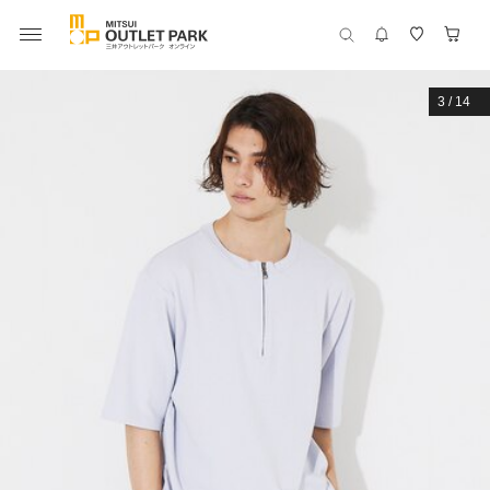
3
/
14