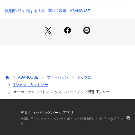
00440021006 （ショップ）
ざらつきのある素材感が、清涼感を感じさせます。
特定商取引に関する法律に基づく表示（ABAHOUSE）
ABAHOUSE
ファッション
トップス
Tシャツ・カットソー
オーガニックコットン ワッフル ハーフジップ 変形 Tシャツ
三井ショッピングパークアプリ
全国の三井ショッピングパークポイント対象施設でご利用できるアプ
リ