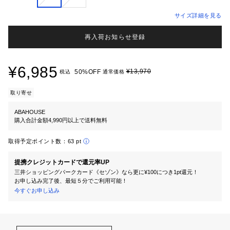
サイズ詳細を見る
再入荷お知らせ登録
¥6,985
¥13,970
50%OFF
税込
通常価格
取り寄せ
ABAHOUSE
購入合計金額4,990円以上で送料無料
取得予定ポイント数：
63 pt
提携クレジットカードで還元率UP
三井ショッピングパークカード《セゾン》なら更に¥100につき1pt還元！
お申し込み完了後、最短５分でご利用可能！
今すぐお申し込み