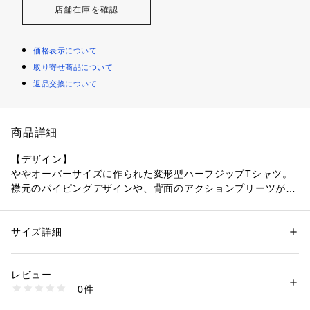
店舗在庫を確認
価格表示について
取り寄せ商品について
返品交換について
商品詳細
【デザイン】
ややオーバーサイズに作られた変形型ハーフジップTシャツ。
襟元のパイピングデザインや、背面のアクションプリーツが、
シンプルながらもしっかりとした作りを連想させます。
やや深めにとったジップは、インナーのレイヤードを楽しんで
いただけるようになっています。
サイズ詳細
性別：
メンズ
ラフなアイテムですので、タウンカジュアル着、ワンマイルウ
カテゴリー：
ファッション
 ＞ 
トップス
 ＞ 
Tシャツ・カットソー
素材：コットン100%
ェアとして活躍します。
生産国：日本
レビュー
洗濯：手洗い可
0件
【素材】
※詳しい洗濯方法については、商品の品質表示タグをご覧ください
商品番号：
1096700000638 
（モール）
オーガニックコットンを使用。