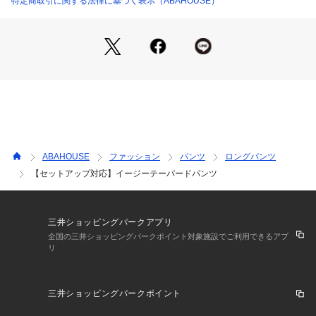
特定商取引に関する法律に基づく表示（ABAHOUSE）
*DESIGN*
とろみ感のあるキレイな素材感なので通勤にはもちろん、合わ
せるトップスでカジュアルダウンも可能◎
シンプルなハイゲージニットや、トレンドの“袖コンシャスブ
ラウス”で合わせると通勤コーデに。
リネンシャツやTシャツ合わせは、休日のカジュアルスタイル
に♪
また、同素材のブラウスで合わせるとセットアップとしてもお
使いいただけ、カジュアルパーティーや二次会などのセミフォ
ーマルなシーンにもGOOD！
ABAHOUSE
ファッション
パンツ
ロングパンツ
【セットアップ対応】イージーテーパードパンツ
三井ショッピングパークアプリ
全国の三井ショッピングパークポイント対象施設でご利用できるアプ
リ
三井ショッピングパークポイント