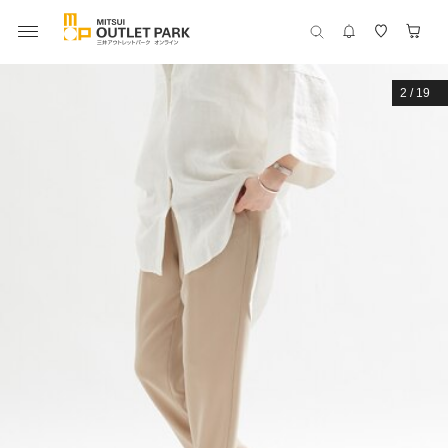
2
/
19