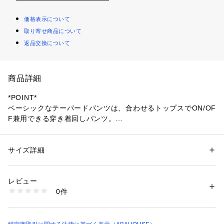
価格表示について
取り寄せ商品について
返品交換について
商品詳細
*POINT*
ベーシックなテーパードパンツは、合わせるトップスでON/OF
F兼用できる穿き着回しパンツ。
同素材のトップスと合わせれば、セットアップとしても着用い
ただけます◎
サイズ詳細
性別：
レディース
*DESIGN*
カテゴリー：
ファッション
 ＞ 
パンツ
 ＞ 
ロングパンツ
素材：アセテート65% ポリエステル35%
腰周りがすっきりと見えるように途中まで縫い留めたフロント
生産国：バングラディッシュ
レビュー
タックや、直線ではなく、ふくらはぎのラインに合わせてカー
洗濯：手洗い可
0件
ブを持たせた裾ラインなど、定番的なパンツだからこそシルエ
※詳しい洗濯方法については、商品の品質表示タグをご覧ください
商品番号：
1096700000700 
（モール）
ットに拘りました。
31420050008 （ショップ）
ウエストはぐるりゴム仕様でストレスフリーな穿き心地。