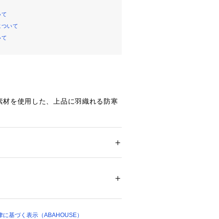
いて
について
いて
素材を使用した、上品に羽織れる防寒
イプのマフラーが取り外しできる、2W
ション
 ＞ 
アウター
 ＞ 
ダウン・中綿コート
0% 裏地 ポリエステル100% 中綿 ダウン8
ュアルな印象のダウンを、グログラン
印象に。
ノトーンカラーでモードさもありま
ニング
ついては、商品の品質表示タグをご覧くださ
的なボリューム袖がポイント。
01659 
（モール）
マフラーは取り外しが可能で、ノーカ
に基づく表示（ABAHOUSE）
ショップ）