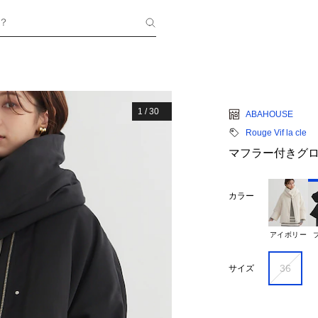
？
1
/
30
ABAHOUSE
Rouge Vif la cle
マフラー付きグ
カラー
アイボリー
36
サイズ