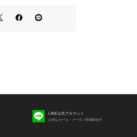
も楽しめます。
感を変えており、小柄なお客様にもおす
ッキリと着たい方は、あえて36サイズ
のもおすすめです。
たりしており、厚手ニットの上からで
冬まで大活躍！
はスナップボタンの留め方で形を変え
イリングに合わせてアレンジが◎
フェミニンにも、通勤にも休日にも合
ウンアウター。
162 B78 W55 H86 着用サイズ：
62 B78 W55 H86 着用サイズ：38
LINE公式アカウント
お得なセール・クーポン情報配信中