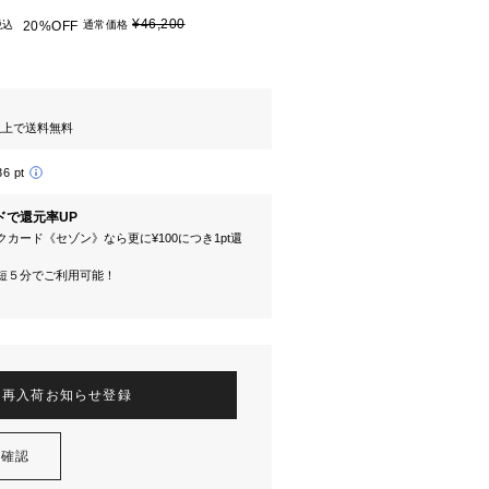
¥46,200
税込
20%OFF
通常価格
円以上で送料無料
36 pt
ドで還元率UP
カード《セゾン》なら更に¥100につき1pt還
短５分でご利用可能！
再入荷お知らせ登録
を確認