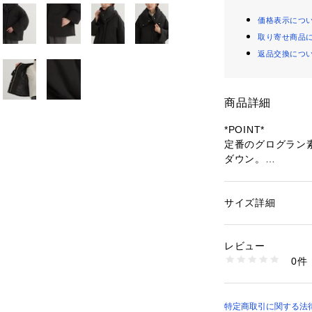
価格表示につ
取り寄せ商品
返品交換につ
商品詳細
*POINT*
定番のグログラン
ダウン。
今年はスヌードタ
AYデザイン。
サイズ詳細
性別：
レディース
*DESIGN*
カテゴリー：
ファッ
素材：ポリエステル10
スポーティ＆カジ
0% フェザー20%
レビュー
素材でキレイめな
生産国：中国
0件
マットな質感とモ
洗濯：ドライクリー
※詳しい洗濯方法に
す。
い
ショート丈、立体
商品番号：
10967000
スヌードタイプの
特定商取引に関する法律
31450000005 （