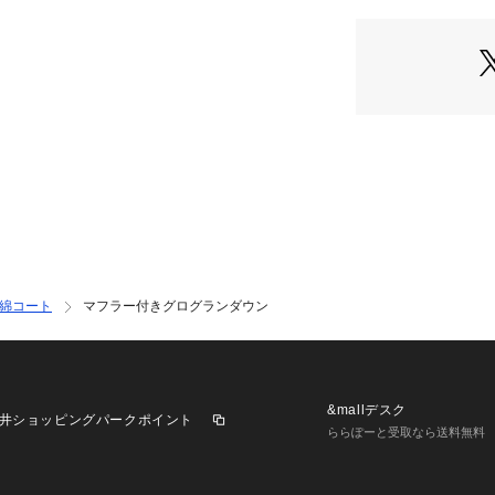
ラーダウンとして
36・38でサイズ
すめのダウン。
フェミニンに、ス
を選んでいただく
*COORDINATE*
アーム周りがゆっ
も羽織れるので真
セットのマフラー
られるので、スタ
カジュアルにも、
わせられる優秀ダ
綿コート
マフラー付きグログランダウン
アイボリー モデル：H
38
ブラック モデル：H1
&mallデスク
井ショッピングパークポイント
ららぽーと受取なら送料無料