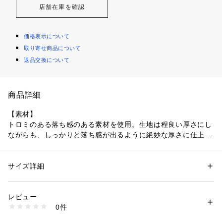
店舗在庫を確認
価格表示について
取り寄せ商品について
返品交換について
商品詳細
【素材】
トロミのある落ち感のある素材を使用。生地は程良い厚さにし
ながらも、しっかりと落ち感が出るように絶妙な厚さに仕上げ
ました。 ??シワになりにくく、お手入れもしやすく、ストレ
スフリーな着心地です。
サイズ詳細
性別：
メンズ
【デザイン】
カテゴリー：
ファッション
 ＞ 
トップス
 ＞ 
ベスト・ジレ
素材：本体ポリエステル96% ポリウレタン4% 別布ポリエステル95% ポ
ボディ両脇サイドのポケットデザインがポイント。抜け感のあ
リウレタン5%
レビュー
るリラックスシルエットで、肩位置も若干下げることにより着
生産国：中国
0件
やすさもアップしています。??
商品番号：
1096700001674 
（モール）
71449711003 （ショップ）