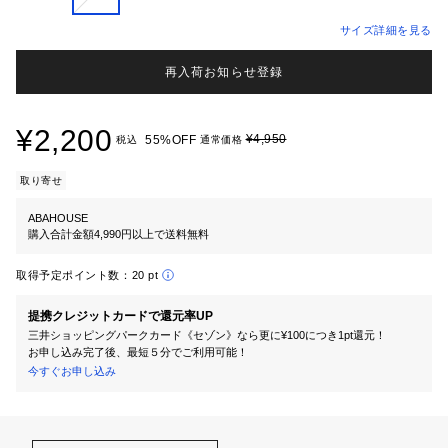
サイズ詳細を見る
再入荷お知らせ登録
¥2,200
¥4,950
55%OFF
税込
通常価格
取り寄せ
ABAHOUSE
購入合計金額4,990円以上で送料無料
取得予定ポイント数：
20 pt
提携クレジットカードで還元率UP
三井ショッピングパークカード《セゾン》なら更に¥100につき1pt還元！
お申し込み完了後、最短５分でご利用可能！
今すぐお申し込み