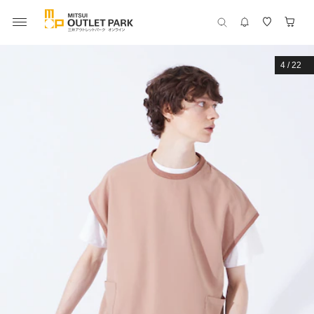
4
/
22