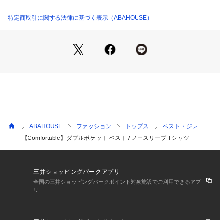
【コーディネート】
スキニーパンツやワイドパンツ、ショーツと合わせのレイヤー
特定商取引に関する法律に基づく表示（ABAHOUSE）
ドスタイルにオススメです。
同素材シャツ(71449711001)、同素材Tシャツ(71449711002)
もあり。
グレージュ モデル：H185 B83 W70 H85 着用サイズ：F
スモークピンク モデル：H185 B83 W70 H85 着用サイズ：F
ブルーグレー モデル：H185 B83 W70 H85 着用サイズ：F
ブラック モデル：H185 B83 W70 H85 着用サイズ：F
ABAHOUSE
ファッション
トップス
ベスト・ジレ
【Comfortable】ダブルポケット ベスト / ノースリーブ Tシャツ
三井ショッピングパークアプリ
全国の三井ショッピングパークポイント対象施設でご利用できるアプ
リ