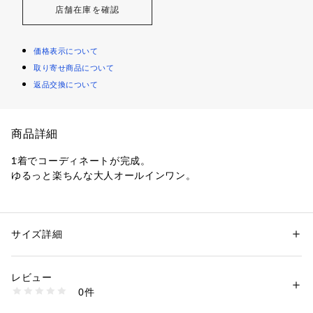
店舗在庫を確認
価格表示について
取り寄せ商品について
返品交換について
商品詳細
1着でコーディネートが完成。
ゆるっと楽ちんな大人オールインワン。
ストレッチ性がある薄手のジョーゼットなので、着心地も◎
裾をベルトで絞ることができます。
落ち感があるので、大人っぽく着られます。
サイズ詳細
性別：
レディース
カテゴリー：
ファッション
 ＞ 
パンツ
 ＞ 
オールインワン
素材：ポリエステル97％　ポリウレタン3％
全体的にゆとりがあり、
生産国：-
レビュー
体型問わずお召しいただけます。
洗濯：洗濯機可
0件
※詳しい洗濯方法については、商品の品質表示タグをご覧ください
商品番号：
1096700001727 
（モール）
鋭利なVネックがコーディネートを