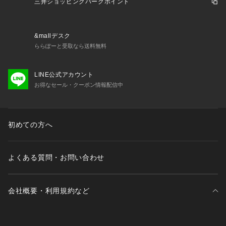
三井ショッピングパークポイント
意書き」
「洗濯表示」を必ずご確認ください。
※商品に不良が無い場合、包装紙および箱の彼損がございまし
ても発送いたします。
&mallデスク
あらかじめご了承ください。
ららぽーと受取なら送料無料
LINE公式アカウント
お得なセール・クーポン情報配信中
初めての方へ
よくある質問・お問い合わせ
会社概要・利用規約など
三井不動産が展開する商業施設一覧