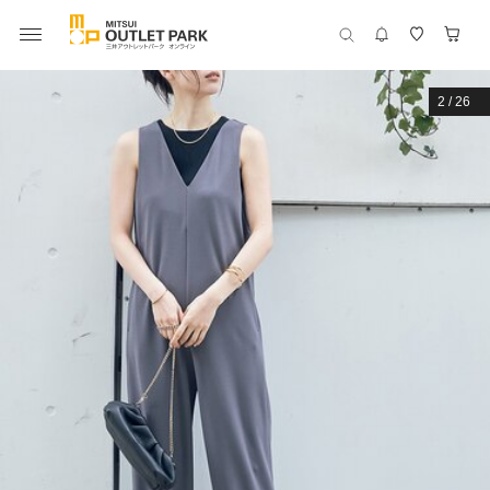
2
/
26