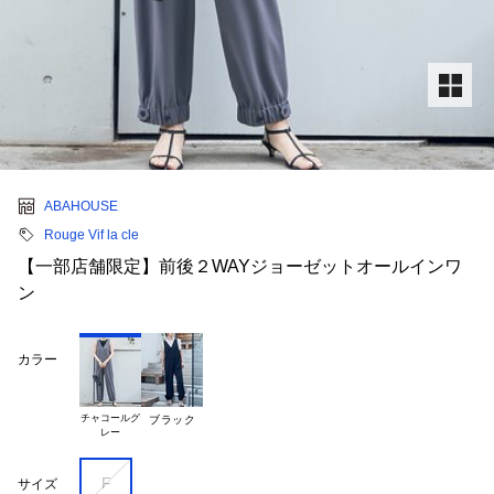
ABAHOUSE
Rouge Vif la cle
【一部店舗限定】前後２WAYジョーゼットオールインワ
ン
カラー
チャコールグ

ブラック
F
サイズ