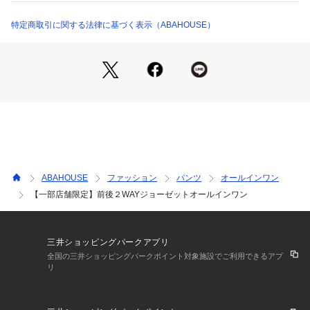
31480490001 （ショップ）
スッキリとまとめてくれます。
特定商取引に関する法律に基づく表示（ABAHOUSE）
シャツやシアートップスなど、
インナー選びによって印象が変わるアイテムです。
【注意事項】
※商品画像は、光の当たり具合やパソコンなどの閲覧環境によ
り、
実際の色味と異なって見える場合がございます。あらかじめご
了承ください。
ABAHOUSE
ファッション
パンツ
オールインワン
※画像の商品はサンプルです。
【一部店舗限定】前後２WAYジョーゼットオールインワン
実際の商品と仕様、加工が若干異なる場合があります。
※サイズ表記はあくまで目安となります。
※その他の予約商品、通常商品との同時決済はできません。
※入荷状況により、お届け予定が前後する場合があります。
三井ショッピングパークアプリ
※お客様への発送が店頭販売より遅れる場合もあります。
全国の三井ショッピングパークポイント対象施設でご利用できるアプ
リ
※追加生産商品は、一部の店舗、通販で販売中の場合がござい
ます。予めご了承下さい。
※商品を使用前に、タグ等に記載されている「取り扱い上の注