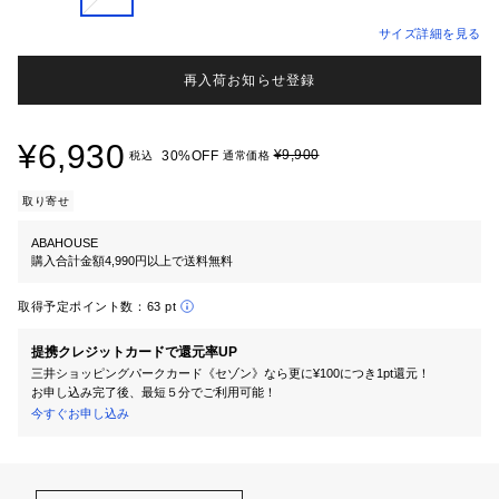
サイズ詳細を見る
再入荷お知らせ登録
¥6,930
¥9,900
30%OFF
税込
通常価格
取り寄せ
ABAHOUSE
購入合計金額4,990円以上で送料無料
取得予定ポイント数：
63 pt
提携クレジットカードで還元率UP
三井ショッピングパークカード《セゾン》なら更に¥100につき1pt還元！
お申し込み完了後、最短５分でご利用可能！
今すぐお申し込み