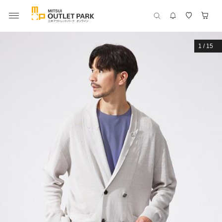
1
/
15