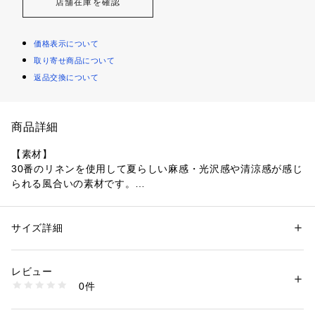
店舗在庫を確認
価格表示について
取り寄せ商品について
返品交換について
商品詳細
【素材】
30番のリネンを使用して夏らしい麻感・光沢感や清涼感が感じ
られる風合いの素材です。
プレーティング編みになっていますので裏にはナイロンを編み
こみ、伸度のない表の麻の糸にキックバックを加えて伸び縮み
する着用しやすい編地です。 
サイズ詳細
性別：
メンズ
カテゴリー：
ファッション
 ＞ 
ジャケット
 ＞ 
テーラードジャケット
素材：リネン79% ナイロン21%
【デザイン】メタル素材の釦を使用。上品で大人っぽい雰囲気
生産国：中国
レビュー
のニットジャケットです。
洗濯：手洗い可
0件
ネイビーにはあえて金のメタル釦が付けトラッドに。さらに大
※詳しい洗濯方法については、商品の品質表示タグをご覧ください
商品番号：
1096700001781 
（モール）
人の雰囲気を楽しんでいただけます。
00478081001 （ショップ）