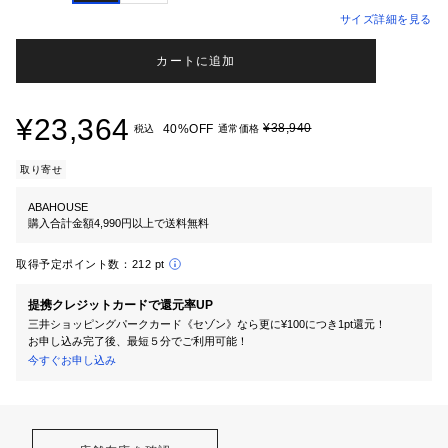
サイズ詳細を見る
カートに追加
¥23,364
¥38,940
40%OFF
税込
通常価格
取り寄せ
ABAHOUSE
購入合計金額4,990円以上で送料無料
取得予定ポイント数：
212 pt
提携クレジットカードで還元率UP
三井ショッピングパークカード《セゾン》なら更に¥100につき1pt還元！
お申し込み完了後、最短５分でご利用可能！
今すぐお申し込み