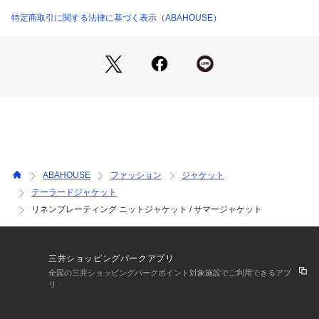
型もトラッドを意識したダブル前の仕様で、普通のニットジャ
ケットには珍しいピークドラペルに仕上げております。
特定商取引に関する法律に基づく表示（ABAHOUSE）
羽織のような軽い感覚で、ジャケットのような使い方ができる
ので幅広いシーンで活躍します。
【コーディネート】
スラックスやきれい目なテーパードパンツと合わせて、夏の大
人カジュアルスタイルにぴったり。インナーはクルーネックや
VネックのTシャツで軽く合わせるのが◎。
ライトグレー モデル：H178 B82 W76 H88 着用サイズ：48
ネイビー モデル：H178 B82 W76 H88 着用サイズ：48
ABAHOUSE
ファッション
ジャケット
テーラードジャケット
リネンプレーティング ニットジャケット / サマージャケット
三井ショッピングパークアプリ
全国の三井ショッピングパークポイント対象施設でご利用できるアプ
リ