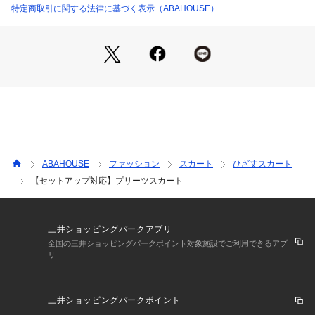
ッチレーヨンニットプルオーバー】もご用意しております。
特定商取引に関する法律に基づく表示（ABAHOUSE）
ABAHOUSE
ファッション
スカート
ひざ丈スカート
【セットアップ対応】プリーツスカート
三井ショッピングパークアプリ
全国の三井ショッピングパークポイント対象施設でご利用できるアプ
リ
三井ショッピングパークポイント