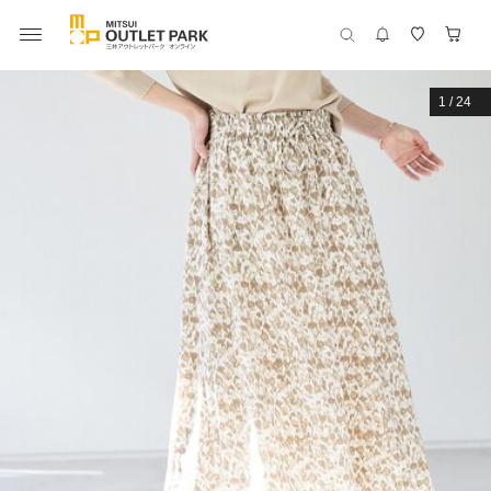
1
/
24