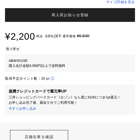
サイズ詳細を見る
再入荷お知らせ登録
¥2,200
¥6,600
66%OFF
税込
通常価格
取り寄せ
ABAHOUSE
購入合計金額4,990円以上で送料無料
取得予定ポイント数：
20 pt
提携クレジットカードで還元率UP
三井ショッピングパークカード《セゾン》なら更に¥100につき1pt還元！
お申し込み完了後、最短５分でご利用可能！
今すぐお申し込み
店舗在庫を確認