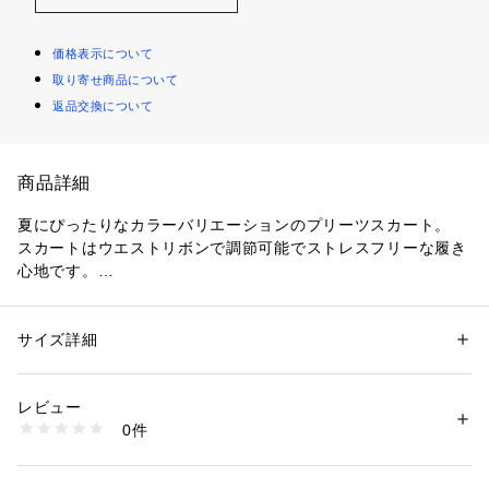
価格表示について
取り寄せ商品について
返品交換について
商品詳細
夏にぴったりなカラーバリエーションのプリーツスカート。
スカートはウエストリボンで調節可能でストレスフリーな履き
心地です。
アイボリー、チャコールグレー、ダークオレンジのスカートは
変形プリーツ加工でエアリーな立体感があり、カットソーとの
スタイリングにも◎
サイズ詳細
性別：
レディース
ベージュのスカート柄はほんのり光沢感のあるぼかしプリント
カテゴリー：
ファッション
 ＞ 
スカート
 ＞ 
ひざ丈スカート
素材：表地 ポリエステル 100% 裏地 ポリエステル 100%
が大人っぽくコーディネートにも、馴染みやすいカラーリン
生産国：中国
レビュー
グ。
商品番号：
1096700001998 
（モール）
0件
大人カジュアルからフェミニンな着こなしまで幅広くおすすめ
72429970596 （ショップ）
です！
セットアップとして着られるニット【72429940596/リネンタ