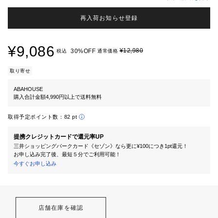
再入荷お知らせ登録
¥9,086
¥12,980
30%OFF
税込
通常価格
取り寄せ
ABAHOUSE
購入合計金額4,990円以上で送料無料
取得予定ポイント数：
82 pt
提携クレジットカードで還元率UP
三井ショッピングパークカード《セゾン》なら更に¥100につき1pt還元！
お申し込み完了後、最短５分でご利用可能！
今すぐお申し込み
店舗在庫を確認