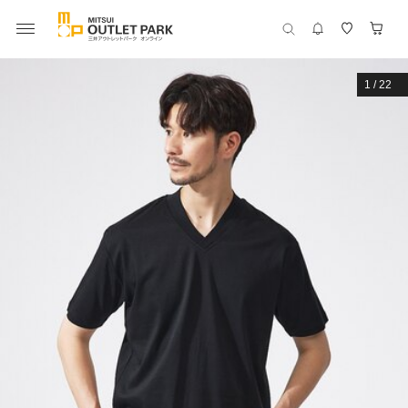
1
/
22