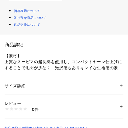
価格表示について
取り寄せ商品について
返品交換について
商品詳細
【素材】
上質なスーピマの超長綿を使用し、コンパクトヤーン仕上げに
することで毛羽が少なく、光沢感もありキレイな生地感の素材
を使用しています。
【デザイン】
サイズ詳細
性別：
メンズ
編み方を天竺や鹿の子ではなくスムースにする事で適度なゆと
カテゴリー：
ファッション
 ＞ 
トップス
 ＞ 
Tシャツ・カットソー
素材：コットン100%
りのあるシルエットに仕上げたカットソーです。Vネックの前
生産国：日本
レビュー
衿部分を後ろ衿部分よりも高くしており手番のVネックとは一
洗濯：手洗い可
0件
味違うデザイン性を楽しんでいただけます。またはJK着用時に
※詳しい洗濯方法については、商品の品質表示タグをご覧ください
商品番号：
1096700002030 
（モール）
出る衿裏汚れなどを軽減できる仕様になっているのでジャケッ
00468021002 （ショップ）
トのインナーとしてもオススメです。