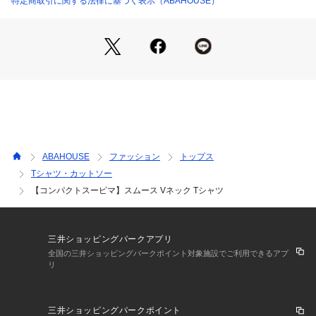
特定商取引に関する法律に基づく表示（ABAHOUSE）
【コーディネート】
ジャケットやセットアップのインナーとしてはもちろん、1枚
着でもOKです。
※同素材を使用したスキッパーポロシャツ（00468022002）
もございます。
ホワイト モデル：H178 B82 W76 H88 着用サイズ：48
モスグリーン モデル：H178 B82 W76 H88 着用サイズ：48
ブラック モデル：H178 B82 W76 H88 着用サイズ：48
ABAHOUSE
ファッション
トップス
Tシャツ・カットソー
【コンパクトスーピマ】スムース Vネック Tシャツ
三井ショッピングパークアプリ
全国の三井ショッピングパークポイント対象施設でご利用できるアプ
リ
三井ショッピングパークポイント