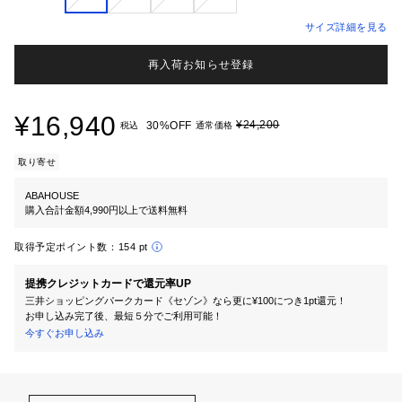
サイズ詳細を見る
再入荷お知らせ登録
¥16,940
¥24,200
30%OFF
税込
通常価格
取り寄せ
ABAHOUSE
購入合計金額4,990円以上で送料無料
取得予定ポイント数：
154 pt
提携クレジットカードで還元率UP
三井ショッピングパークカード《セゾン》なら更に¥100につき1pt還元！
お申し込み完了後、最短５分でご利用可能！
今すぐお申し込み