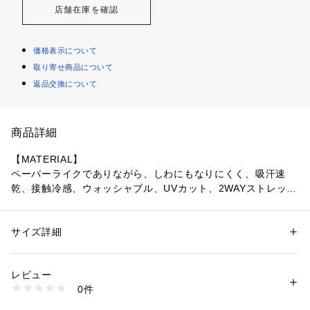
店舗在庫を確認
価格表示について
取り寄せ商品について
返品交換について
商品詳細
【MATERIAL】
ペーパーライクでありながら、しわにもなりにくく、吸汗速
乾、接触冷感、ウォッシャブル、UVカット、2WAYストレッチ
等の機能を満たした高機能素材です。
【DESIGN】
サイズ詳細
性別：
メンズ
5351定番型のスリムテーパードシルエットです。
カテゴリー：
ファッション
 ＞ 
パンツ
 ＞ 
ロングパンツ
素材：表地 ポリエステル 71% レーヨン23% ポリウレタン 6%
今シーズンはフロントポケットにコンシールファスナー、右前
生産国：ベトナム
レビュー
にコインポケットを施し、ディティールをマイナーチェンジし
洗濯：ドライクリーニング
0件
ました。
※詳しい洗濯方法については、商品の品質表示タグをご覧ください
商品番号：
1096700002384 
（モール）