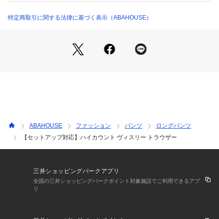
02380052005 （ショップ）
【COORDINATE】
同素材別売りのジャケット、ジレとセットアップでの着用がオ
特定商取引に関する法律に基づく表示（ABAHOUSE）
ススメです。
（ハイカウントヴィスリーノッピドラペルジャケット品番：02
380082005）
（ハイカウントヴィスリーダブルジレ品番：02380032005）
ダークグリーン モデル：H186 B87 W74 H88 着用サイズ：48
ブラック モデル：H182 B89 W73 H90 着用サイズ：48
ABAHOUSE
ファッション
パンツ
ロングパンツ
【セットアップ対応】ハイカウント ヴィスリー トラウザー
三井ショッピングパークアプリ
全国の三井ショッピングパークポイント対象施設でご利用できるアプ
リ