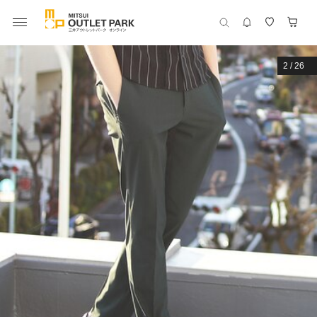
2
/
26