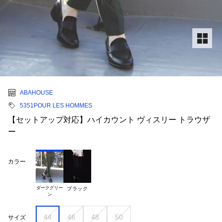
ABAHOUSE
5351POUR LES HOMMES
【セットアップ対応】ハイカウント ヴィスリー トラウザ
ー
カラー
ダークグリー

ブラック
44
46
48
50
サイズ