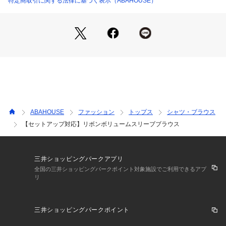
特定商取引に関する法律に基づく表示（ABAHOUSE）
風合いとシックなカラーで大人っぽく着て頂けます。
おすすめは同素材のスカート(NO.31440370002)と合わせたセ
ットアップスタイルですが、デニムやフレアパンツでカジュア
ルに着こなすのも◎
夏はマキシスカートとの相性抜群です！
ベージュ モデル：H160 着用サイズ：F
ブラック モデル：H164 B76 W60 H89 着用サイズ：F
ABAHOUSE
ファッション
トップス
シャツ・ブラウス
【セットアップ対応】リボンボリュームスリーブブラウス
三井ショッピングパークアプリ
全国の三井ショッピングパークポイント対象施設でご利用できるアプ
リ
三井ショッピングパークポイント