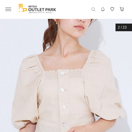
2
/
23