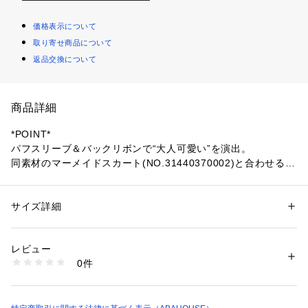
価格表示について
取り寄せ商品について
返品交換について
商品詳細
*POINT*
パフスリーブ＆バックリボンで“大人可愛い”を演出。
同素材のマーメイドスカート(NO.31440370002)と合わせる
と、マキシドレスのような雰囲気に♪
*DESIGN*
サイズ詳細
性別：
レディース
今年らしい、少しレトロでロマンティックなデザインが特徴。
カテゴリー：
ファッション
 ＞ 
トップス
 ＞ 
シャツ・ブラウス
素材：レーヨン61% 麻21% コットン18%
スクエアネックがデコルテを綺麗に見せ、清潔感のある肌見せ
生産国：中国
レビュー
を叶えます。
洗濯：手洗い可
0件
シャーリングゴムで肩が落ちづらい仕様に。
※詳しい洗濯方法については、商品の品質表示タグをご覧ください
商品番号：
1096700002615 
（モール）
31440310009 （ショップ）
*COORDINATE*
少し甘めなデザインですが、リネン×コットンのナチュラルな