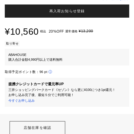
再入荷お知らせ登録
¥10,560
¥13,200
20%OFF
税込
通常価格
取り寄せ
ABAHOUSE
購入合計金額4,990円以上で送料無料
取得予定ポイント数：
96 pt
提携クレジットカードで還元率UP
三井ショッピングパークカード《セゾン》なら更に¥100につき1pt還元！
お申し込み完了後、最短５分でご利用可能！
今すぐお申し込み
店舗在庫を確認