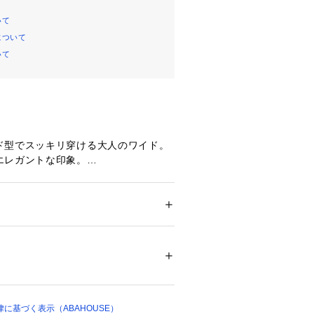
いて
について
いて
ド型でスッキリ穿ける大人のワイド。
エレガントな印象。
スポーティ要素をプラスし、カジュア
性◎
りゴム仕様。内側に紐を隠すことで、
麗に仕上がる！
ション
 ＞ 
パンツ
 ＞ 
ロングパンツ
% ポリエステル24%
いペールカラーが新鮮！ニットと相性
ついては、商品の品質表示タグをご覧くださ
ントラストがつくので、重くなりがち
02896 
（モール）
度を与えてくれるアイテム。
ショップ）
と素材なので、今からご購入いただい
に基づく表示（ABAHOUSE）