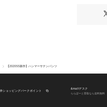
ても長く愛用いた
【2020SS新作】ハンマーサテンパンツ
&mallデスク
井ショッピングパークポイント
ららぽーと受取なら送料無料