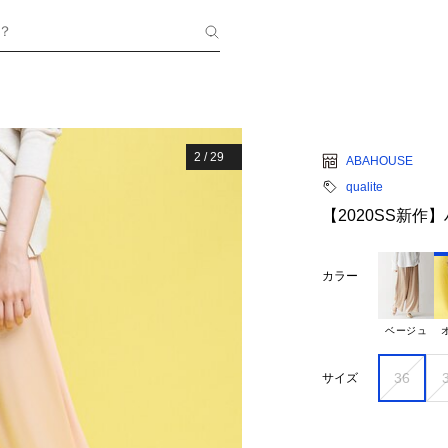
？
2
/
29
ABAHOUSE
qualite
【2020SS新
カラー
ベージュ
36
サイズ