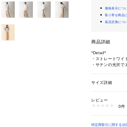
価格表示につ
取り寄せ商品
返品交換につ
商品詳細
*Detail*
・ストレートワイ
・サテンの光沢で
・サイドラインで
ルスタイルにも相
・ウエストはぐる
サイズ詳細
性別：
レディース
インスタイルも綺
カテゴリー：
ファッ
素材：アセテート76
生産国：日本
レビュー
*Coordinate*
洗濯：手洗い可
0件
艶やかな光沢と淡
※詳しい洗濯方法に
い
がよく、素材のコ
商品番号：
10967000
な冬スタイルに鮮
32400050008 （
春も穿けるカラー
特定商取引に関する法律