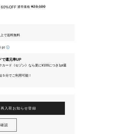
¥23,100
60%OFF
通常価格
円以上で送料無料
4 pt
ドで還元率UP
カード《セゾン》なら更に¥100につき1pt還
短５分でご利用可能！
再入荷お知らせ登録
を確認