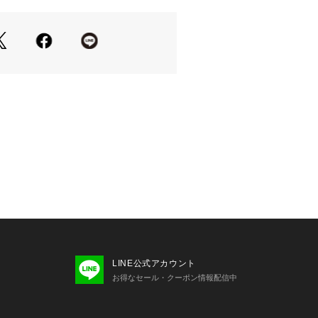
シャツなど
よって、
まわせます。
アクセント使いに大活躍します。
1490070000）とセットアップで着
の当たり具合やパソコンなどの閲覧環
って見える場合がございます。あらか
い。
LINE公式アカウント
ンプルです。
お得なセール・クーポン情報配信中
、加工が若干異なる場合があります。
くまで目安となります。