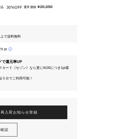
¥20,350
税込
30%OFF
通常価格
円以上で送料無料
29 pt
ドで還元率UP
カード《セゾン》なら更に¥100につき1pt還
短５分でご利用可能！
再入荷お知らせ登録
を確認