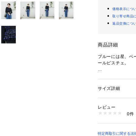
価格表示につ
取り寄せ商品
返品交換につ
商品詳細
ブルーには星、ベ
ールビスチェ。
柄にはラメが入っ
角度によって透け
トレンド感満載の
サイズ詳細
性別：
レディース
カテゴリー：
ファッ
素材：ナイロン88%
生産国：中国
レビュー
フリルになったチ
洗濯：手洗い可
0件
ふんだんにつかっ
※詳しい洗濯方法に
い
キャッチーなアイ
商品番号：
10967000
シンプルなスタイ
31490010001 （
おしゃれ見えを叶
特定商取引に関する法律