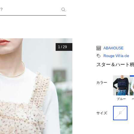
？
1
/
29
ABAHOUSE
Rouge Vif la cle
スター＆ハート
カラー
ブルー
F
サイズ