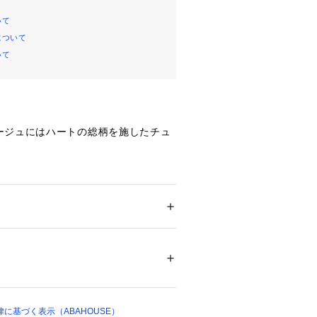
いて
について
いて
ージュにはハートの総柄を施したチュ
ており、
感と煌きがかわいい
アイテムです。
ション
 ＞ 
トップス
 ＞ 
シャツ・ブラウス
 ポリエステル12%
ュールを
ている
ついては、商品の品質表示タグをご覧くださ
テムで
03176 
（モール）
リングにプラスするだけで
ショップ）
えてくれます。
に基づく表示（ABAHOUSE）