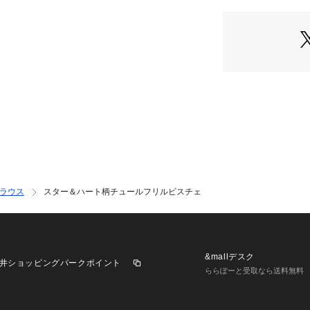
薄手のニットやT
合わせるアイテム
オールシーズン着
コーディネートの
同素材のスカート（3
用可能です。
ラウス
スター＆ハート柄チュールフリルビスチェ
【注意事項】
※商品画像は、光
境により、
実際の色味と異な
じめご了承くださ
&mallデスク
井ショッピングパークポイント
※画像の商品はサ
ららぽーと受取なら送料無料
実際の商品と仕様
※サイズ表記はあ