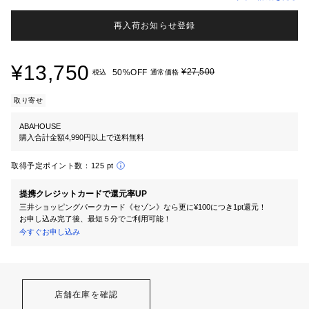
再入荷お知らせ登録
¥13,750
¥27,500
50%OFF
税込
通常価格
取り寄せ
ABAHOUSE
購入合計金額4,990円以上で送料無料
取得予定ポイント数：
125 pt
提携クレジットカードで還元率UP
三井ショッピングパークカード《セゾン》なら更に¥100につき1pt還元！
お申し込み完了後、最短５分でご利用可能！
今すぐお申し込み
店舗在庫を確認