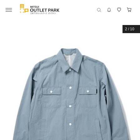
2
/
10