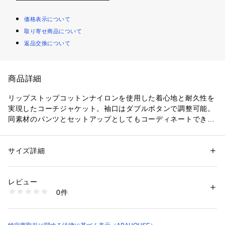
価格表示について
取り寄せ商品について
返品交換について
商品詳細
リップストップコットンナイロンを使用した着心地と耐久性を
実現したコーチジャケット。袖口はダブルボタンで調整可能。
同素材のパンツとセットアップとしてもコーディネートできる
アイテムです。
ライトブルー モデル：H185 B95 W76 H96 着用サイズ：L
サイズ詳細
性別：
メンズ
カテゴリー：
ファッション
 ＞ 
アウター
 ＞ 
その他アウター
素材：表地 コットン76% ナイロン24% 裏地 ポリエステル100%
生産国：中国
レビュー
洗濯：手洗い可
0件
※詳しい洗濯方法については、商品の品質表示タグをご覧ください
商品番号：
1096700003600 
（モール）
02443030004 （ショップ）