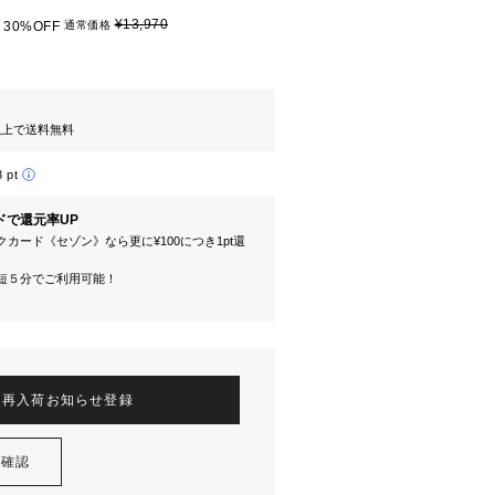
¥13,970
30%OFF
通常価格
円以上で送料無料
8 pt
ドで還元率UP
カード《セゾン》なら更に¥100につき1pt還
短５分でご利用可能！
再入荷お知らせ登録
を確認