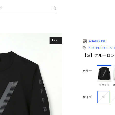
？
1
/
9
ABAHOUSE
5351POUR LES 
【5/】クルーロ
カラー
ブラック
M
サイズ