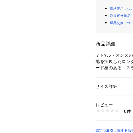
価格表示につ
取り寄せ商品
返品交換につ
商品詳細
ミト?ル・オンス
地を実現したロン
ード感のある「スラ
フ?リント。袖口
サイズ詳細
性別：
メンズ
カテゴリー：
ファッ
素材：コットン100
生産国：中国
レビュー
洗濯：洗濯機可
0件
※詳しい洗濯方法に
い
商品番号：
10967000
02453020008 （
特定商取引に関する法律