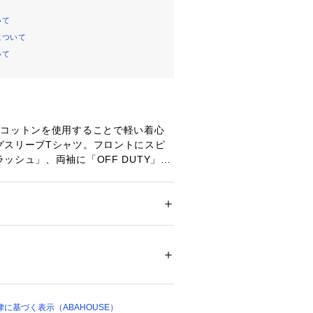
いて
について
いて
のコットンを使用することで軽い着心
グスリーブTシャツ。フロントにスピ
ッシュ」、両袖に「OFF DUTY」を
にはアイコンを刺繍。
ション
 ＞ 
トップス
 ＞ 
Tシャツ・カットソー
%
ついては、商品の品質表示タグをご覧くださ
04000 
（モール）
ショップ）
に基づく表示（ABAHOUSE）