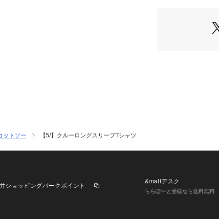
カットソー
【5/】クルーロングスリーブTシャツ
&mallデスク
井ショッピングパークポイント
ららぽーと受取なら送料無料