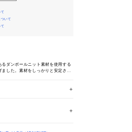
いて
について
いて
あるダンボールニット素材を使用する
げました。素材をしっかりと安定さ
バックを加えた軽い着心地が特徴的で
ション
 ＞ 
トップス
 ＞ 
パーカー
0% コットン43% ポリウレタン7%
ぎず、今年らしいサイジングで程よく
りとても着回しやすい商品です。春夏
04017 
（モール）
ンのカラー展開はこれからの季節、着
ショップ）
トを与えてくれます。