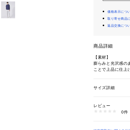
価格表示につ
取り寄せ商品
返品交換につ
商品詳細
【素材】
膨らみと光沢感の
ことで上品に仕上
せ、適度なキック
す。
サイズ詳細
性別：
メンズ
【デザイン】
カテゴリー：
ファッ
素材：ポリエステル5
大きすぎず小さす
生産国：中国
レビュー
リラックス感があ
商品番号：
10967000
0件
らしいペールトー
71469720007 （
こなしにアクセン