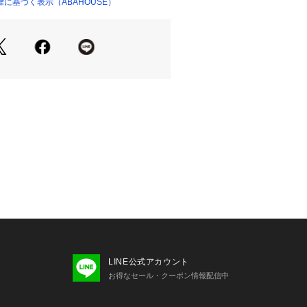
】
に基づく表示（ABAHOUSE）
やスラックスなど幅広いスタイリング
また、ジャケット、コート、ブルゾン
ドスタイルにもとても重宝する商品に
やわらかく着心地が良いのでホームウ
です。
(71469720006)もオススメ。
85 B83 W70 H85 着用サイズ：48
185 B83 W70 H85 着用サイズ：
185 B83 W70 H85 着用サイズ：
85 B83 W70 H85 着用サイズ：48
ル：H185 B83 W70 H85 着用サ
H185 B83 W70 H85 着用サイ
LINE公式アカウント
お得なセール・クーポン情報配信中