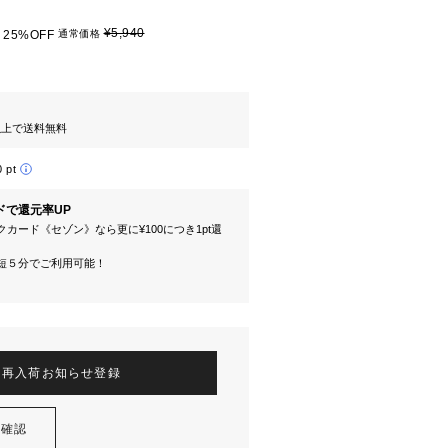
¥5,940
25%OFF
通常価格
円以上で送料無料
0 pt
ドで還元率UP
カード《セゾン》なら更に¥100につき1pt還
短５分でご利用可能！
再入荷お知らせ登録
を確認