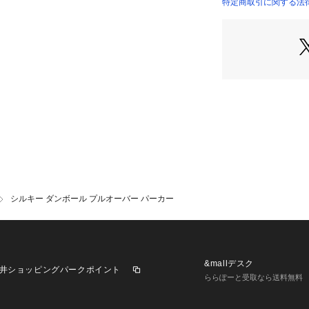
【コーディネート
特定商取引に関する法律
カジュアルパンツ
にマッチします。
合わせのレイヤー
なります。素材も
エアにもオススメ
同素材のプルオーバー
ホワイト モデル：H1
グレージュ モデル：H
46
グレージュ モデル：H
48
シルキー ダンボール プルオーバー パーカー
グリーン モデル：H1
チャコールグレー モデ
イズ：48
ブルーグレー モデル：
ズ：48
&mallデスク
井ショッピングパークポイント
ららぽーと受取なら送料無料