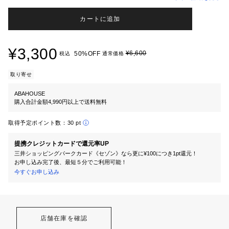
カートに追加
¥3,300
¥6,600
50%OFF
税込
通常価格
取り寄せ
ABAHOUSE
購入合計金額4,990円以上で送料無料
取得予定ポイント数：
30 pt
提携クレジットカードで還元率UP
三井ショッピングパークカード《セゾン》なら更に¥100につき1pt還元！
お申し込み完了後、最短５分でご利用可能！
今すぐお申し込み
店舗在庫を確認