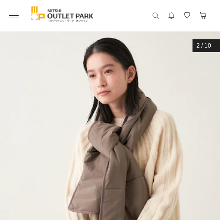
2
/
10