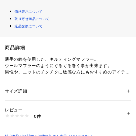
価格表示について
取り寄せ商品について
返品交換について
商品詳細
薄手の綿を使用した、キルティングマフラー。
ウールマフラーのようにぐるぐる巻く事が出来ます。
男性や、ニットのチクチクに敏感な方にもおすすめのアイテ
ム！
アウターのデザインを選ばないシンプルなデザインで、ご家族
やパートナーとシェアしても使いやすいデザインに。
サイズ詳細
性別：
レディース
カテゴリー：
ファッション
 ＞ 
ファッション雑貨
 ＞ 
マフラー・ショール
素材：ナイロン、アクリル、ポリエステル
生産国：中国
レビュー
商品番号：
1096700004056 
（モール）
0件
60450136000 （ショップ）