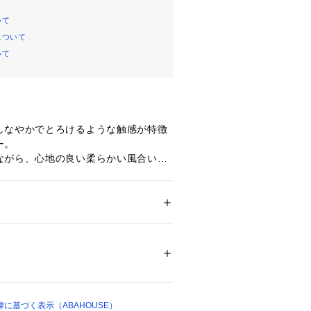
いて
について
いて
しなやかでとろけるような触感が特徴
ー。
ながら、心地の良い柔らかい風合いは
です。
にしゆとりを持たせたコクーンシルエ
ト。
深いスリットを入れているのでパンツ
ション
 ＞ 
トップス
 ＞ 
スウェット
%
がおすすめ。
470525004）とのセットアップも。
ついては、商品の品質表示タグをご覧くださ
73 B80 W59 H85 着用サイズ：38
04779 
（モール）
158 着用サイズ：38
ショップ）
に基づく表示（ABAHOUSE）