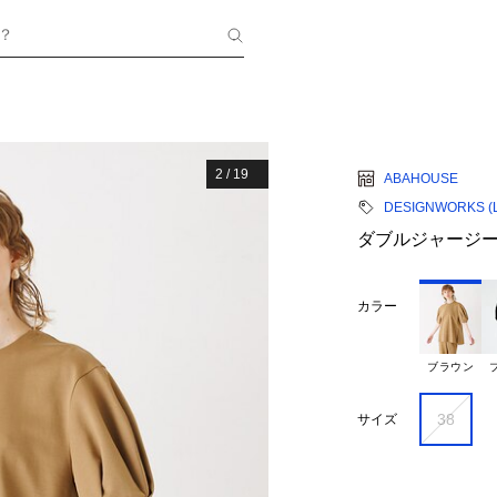
？
2
/
19
ABAHOUSE
DESIGNWORKS (La
ダブルジャージ
カラー
ブラウン
38
サイズ