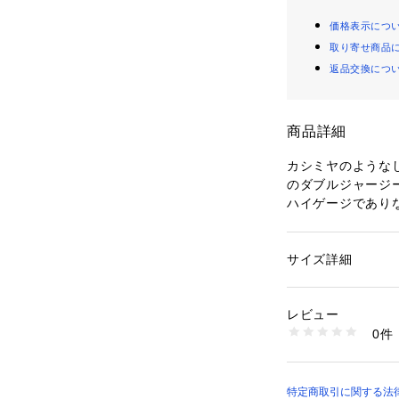
価格表示につ
取り寄せ商品
返品交換につ
商品詳細
カシミヤのような
のダブルジャージ
ハイゲージであり
他にはない素材感
タックをポイント
ットの袖がポイン
サイズ詳細
性別：
レディース
着丈は長めにし、
カテゴリー：
ファッ
素材：コットン 100
とのスタイリング
生産国：日本
レビュー
同素材のパンツ（35
洗濯：手洗い可
0件
※詳しい洗濯方法に
い
ブラウン モデル：H1
商品番号：
10967000
ブラック モデル：H
35470520003 （
特定商取引に関する法律