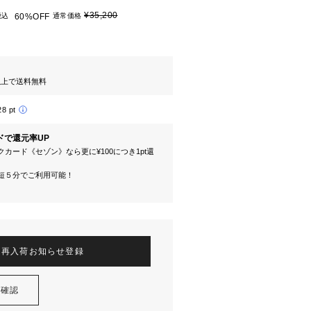
¥35,200
税込
60%OFF
通常価格
円以上で送料無料
28 pt
ドで還元率UP
カード《セゾン》なら更に¥100につき1pt還
短５分でご利用可能！
再入荷お知らせ登録
を確認